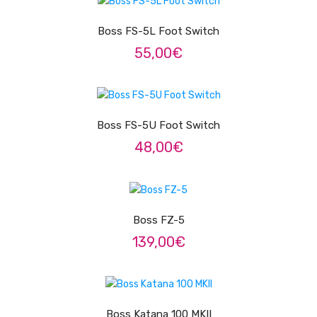
Trombones
Boss FS-5L Foot Switch
Tubas
55,00
€
Harmonicas
ADICIONAR
Melódicas
Boss FS-5U Foot Switch
Outros Instrumentos
48,00
€
Palhetas
ADICIONAR
Acessórios
ARCO
Boss FZ-5
139,00
€
Violinos
Violas de Arco
ADICIONAR
Violoncelos
Boss Katana 100 MKII