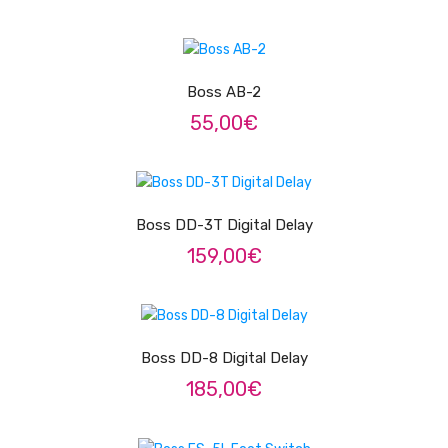
Pratos
LER MAIS
Peles
Boss AB-2
Baquetas
55,00
€
Percursão
ADICIONAR
Cajons
Boss DD-3T Digital Delay
Acessórios
159,00
€
SOPROS
ADICIONAR
Flautas Transversais
Clarinetes
Boss DD-8 Digital Delay
185,00
€
Saxofones
Trompetes
LER MAIS