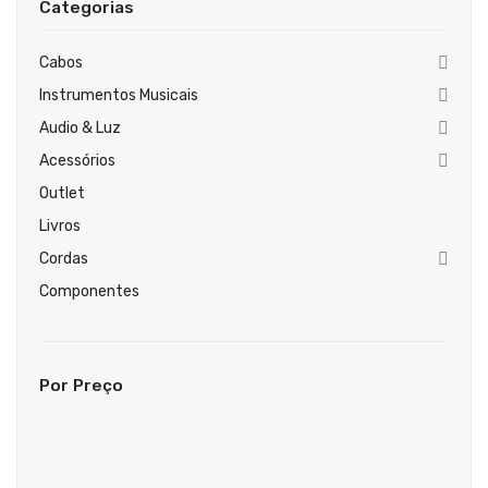
Categorias
Guitarras Clássicas
Guitarras Acústicas
Cabos
Instrumentos Musicais
Baixos Elétricos
Audio & Luz
Baixos Acústicos
Acessórios
Amplificadores Baixo
Outlet
Livros
Amplificadores Guitarra
Cordas
Efeitos
Componentes
Estojos / Sacos
Acessórios
Por Preço
PIANOS & TECLADOS
Pianos Digitais