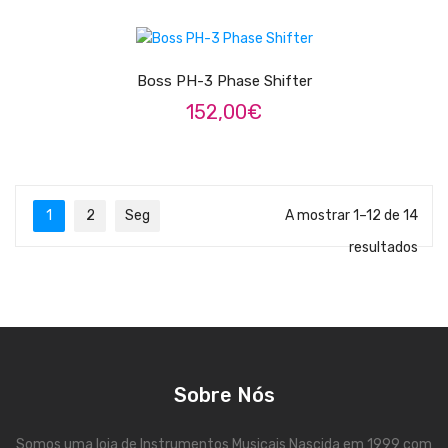
Viola Braguesa
ADICIONAR
Ukuleles
Boss PH-3 Phase Shifter
Bombos
152,00
€
CORDAS
Clássica
Elétrica
1
2
Seg
A mostrar 1–12 de 14
resultados
Baixo
Ukulele
Arco
Tradicionais
Sobre Nós
Audio & Luz
Somos uma loja de Instrumentos Musicais Nascida em 1999 com