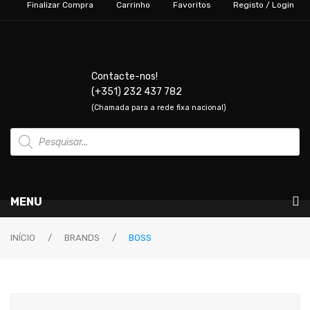
Finalizar Compra
Carrinho
Favoritos
Registo / Login
Contacte-nos!
(+351) 232 437 782
(Chamada para a rede fixa nacional)
Products
search
MENU
Instrumentos Musicais
INÍCIO
/
BRANDS
/
BOSS
GUITARRAS & BAIXOS
Guitarras Elétricas