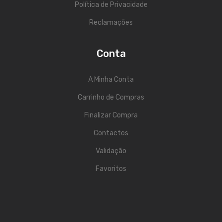
Política de Privacidade
Acessórios
Reclamações
Componentes
Conta
LUZ
Projetores
A Minha Conta
Moving Heads
Carrinho de Compras
Finalizar Compra
Efeitos
Contactos
Máquinas de Fumo
Validação
Lasers
Favoritos
Mesas DMX
Candeeiros
Acessórios