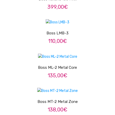
Contrabaixos
399,00
€
Almofadas
ADICIONAR
Resinas
Boss LMB-3
Acessórios
110,00
€
INSTRUMENTOS TRADICIONAIS
ADICIONAR
Acordeões
Concertinas
Boss ML-2 Metal Core
135,00
€
Cavaquinhos
Guitarras Portuguesas
ADICIONAR
Bandolins
Boss MT-2 Metal Zone
Banjos
138,00
€