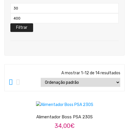
Teclados
Preço
Arrangers
mínimo
Preço
Sintetizadores
máximo
Filtrar
Controladores Midi
Órgãos Litúrgicos
Amplificação
Acessórios
A mostrar 1–12 de 14 resultados
BATERIA & PERCURSÃO
Baterias Acústicas
ADICIONAR
Baterias Digitais
Percursão Eletrónica
Alimentador Boss PSA 230S
34,00
€
Hardware