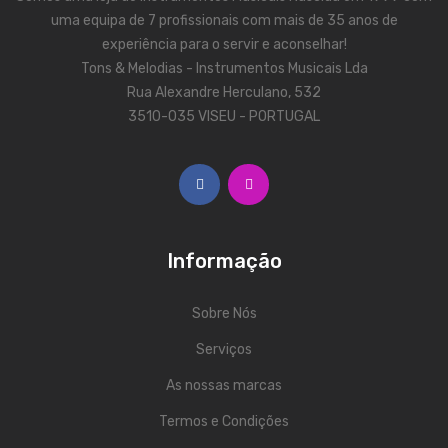
ÁUDIO
uma equipa de 7 profissionais com mais de 35 anos de
Microfones
experiência para o servir e aconselhar!
Tons & Melodias - Instrumentos Musicais Lda
Sistemas sem Fio
Rua Alexandre Herculano, 532
3510-035 VISEU - PORTUGAL
Monitorização In-Ears
Sistemas PA
Mesas Analógicas
Mesas Digitais
Informação
Auscultadores
Sobre Nós
Colunas Ativas
Serviços
Colunas Passivas
As nossas marcas
Amplificadores
Termos e Condições
Processamento Sinal