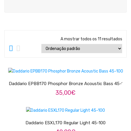
Teclados
Arrangers
Sintetizadores
Controladores Midi
A mostrar todos os 11 resultados
Órgãos Litúrgicos
Amplificação
Acessórios
ADICIONAR
BATERIA & PERCURSÃO
Daddario EPBB170 Phosphor Bronze Acoustic Bass 45-100
35,00
€
Baterias Acústicas
Baterias Digitais
LER MAIS
Percursão Eletrónica
Daddario ESXL170 Regular Light 45-100
Hardware