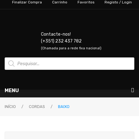
Finalizar Compra
Carrinho
Favoritos
Registo / Login
Contacte-nos!
(+351) 232 437 782
(Chamada para a rede fixa nacional)
Products
search
MENU
Instrumentos Musicais
INÍCIO
/
CORDAS
/
BAIXO
GUITARRAS & BAIXOS
Guitarras Elétricas