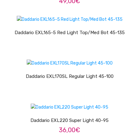
49,00
€
Pratos
Peles
LER MAIS
Daddario EXL165-5 Red Light Top/Med Bot 45-135
Baquetas
Percursão
Cajons
LER MAIS
Acessórios
Daddario EXL170SL Regular Light 45-100
SOPROS
Flautas Transversais
Clarinetes
ADICIONAR
Daddario EXL220 Super Light 40-95
Saxofones
36,00
€
Trompetes