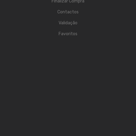
Finalizar Compra
Acessórios
Contactos
Componentes
Validação
Favoritos
LUZ
Projetores
Moving Heads
Efeitos
Máquinas de Fumo
Lasers
Mesas DMX
Candeeiros
Acessórios