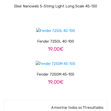
LER MAIS
Contrabaixos
Elixir Nanoweb 5-String Light Long Scale 45-130
Almofadas
Resinas
LER MAIS
Acessórios
Fender 7250L 40-100
INSTRUMENTOS TRADICIONAIS
19,00
€
Acordeões
LER MAIS
Concertinas
Cavaquinhos
Fender 7250M 45-105
19,00
€
Guitarras Portuguesas
Bandolins
Banjos
A mostrar todos os 11 resultados