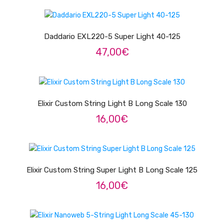
Trombones
ADICIONAR
Tubas
Daddario EXL220-5 Super Light 40-125
47,00
€
Harmonicas
Melódicas
ADICIONAR
Outros Instrumentos
Elixir Custom String Light B Long Scale 130
Palhetas
16,00
€
Acessórios
LER MAIS
ARCO
Elixir Custom String Super Light B Long Scale 125
Violinos
16,00
€
Violas de Arco
Violoncelos