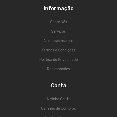
ÁUDIO
Informação
Microfones
Sistemas sem Fio
Sobre Nós
Serviços
Monitorização In-Ears
As nossas marcas
Sistemas PA
Termos e Condições
Mesas Analógicas
Política de Privacidade
Mesas Digitais
Reclamações
Auscultadores
Colunas Ativas
Conta
Colunas Passivas
A Minha Conta
Amplificadores
Carrinho de Compras
Processamento Sinal