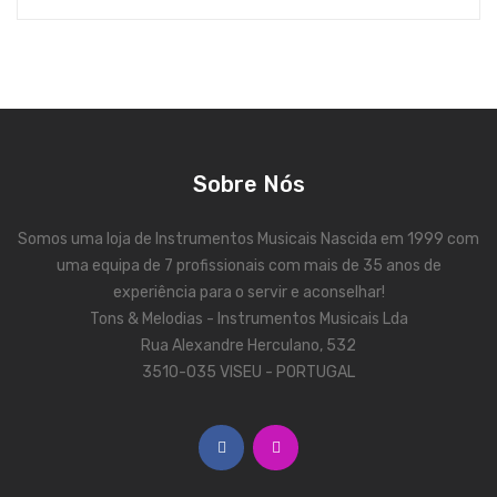
Viola Braguesa
Ukuleles
Bombos
CORDAS
Sobre Nós
Clássica
Elétrica
Somos uma loja de Instrumentos Musicais Nascida em 1999 com
uma equipa de 7 profissionais com mais de 35 anos de
Baixo
experiência para o servir e aconselhar!
Tons & Melodias - Instrumentos Musicais Lda
Ukulele
Rua Alexandre Herculano, 532
Arco
3510-035 VISEU - PORTUGAL
Tradicionais
Audio & Luz