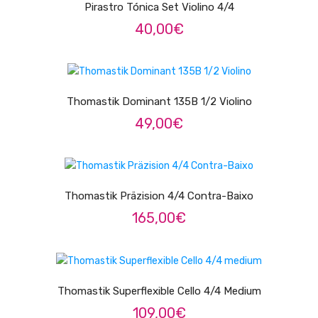
Pirastro Tónica Set Violino 4/4
Trombones
40,00
€
Tubas
LER MAIS
Harmonicas
Thomastik Dominant 135B 1/2 Violino
Melódicas
49,00
€
Outros Instrumentos
ADICIONAR
Palhetas
Acessórios
Thomastik Präzision 4/4 Contra-Baixo
165,00
€
ARCO
Violinos
ADICIONAR
Violas de Arco
Thomastik Superflexible Cello 4/4 Medium
Violoncelos
109,00
€