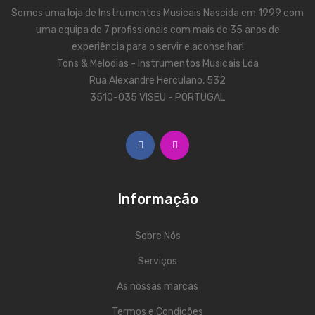
Viola Braguesa
Somos uma loja de Instrumentos Musicais Nascida em 1999 com
uma equipa de 7 profissionais com mais de 35 anos de
Ukuleles
experiência para o servir e aconselhar!
Bombos
Tons & Melodias - Instrumentos Musicais Lda
Rua Alexandre Herculano, 532
CORDAS
3510-035 VISEU - PORTUGAL
Clássica
Elétrica
Baixo
Informação
Ukulele
Arco
Sobre Nós
Tradicionais
Serviços
As nossas marcas
Audio & Luz
Termos e Condições