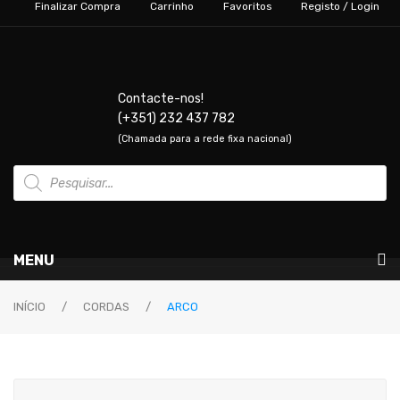
Finalizar Compra
Carrinho
Favoritos
Registo / Login
Contacte-nos!
(+351) 232 437 782
(Chamada para a rede fixa nacional)
Products
search
MENU
Instrumentos Musicais
INÍCIO
/
CORDAS
/
ARCO
GUITARRAS & BAIXOS
Guitarras Elétricas