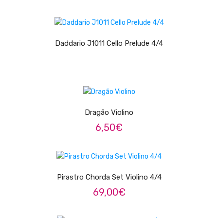
Teclados
Arrangers
LER MAIS
Sintetizadores
Daddario J1011 Cello Prelude 4/4
Controladores Midi
Órgãos Litúrgicos
ADICIONAR
Amplificação
Dragão Violino
Acessórios
6,50
€
BATERIA & PERCURSÃO
ADICIONAR
Baterias Acústicas
Baterias Digitais
Pirastro Chorda Set Violino 4/4
69,00
€
Percursão Eletrónica
Hardware
ADICIONAR