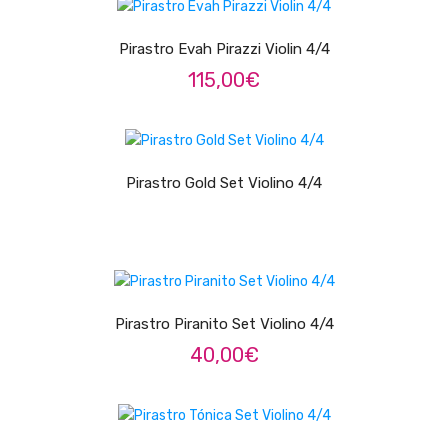
Pratos
Pirastro Evah Pirazzi Violin 4/4
Peles
115,00
€
Baquetas
LER MAIS
Percursão
Pirastro Gold Set Violino 4/4
Cajons
Acessórios
ADICIONAR
SOPROS
Flautas Transversais
Pirastro Piranito Set Violino 4/4
40,00
€
Clarinetes
Saxofones
ADICIONAR
Trompetes