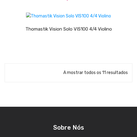
Contrabaixos
LER MAIS
Almofadas
Thomastik Vision Solo VIS100 4/4 Violino
Resinas
Acessórios
INSTRUMENTOS TRADICIONAIS
Acordeões
A mostrar todos os 11 resultados
Concertinas
Cavaquinhos
Guitarras Portuguesas
Bandolins
Sobre Nós
Banjos