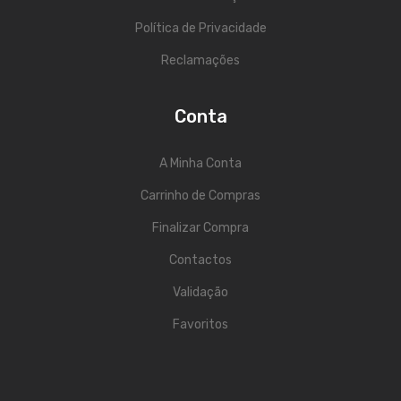
ÁUDIO
Política de Privacidade
Microfones
Reclamações
Sistemas sem Fio
Monitorização In-Ears
Conta
Sistemas PA
A Minha Conta
Mesas Analógicas
Carrinho de Compras
Mesas Digitais
Finalizar Compra
Auscultadores
Contactos
Colunas Ativas
Validação
Colunas Passivas
Favoritos
Amplificadores
Processamento Sinal