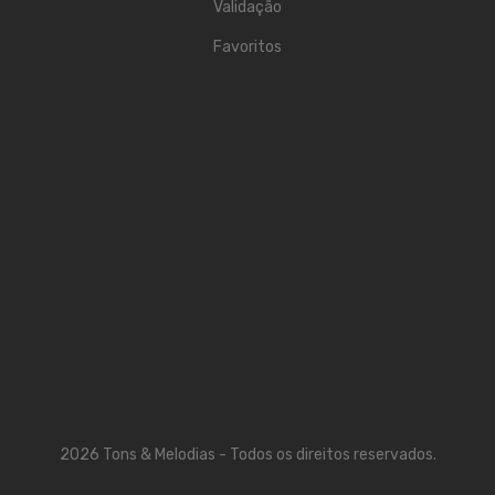
Validação
Contrabaixos
Favoritos
Almofadas
Resinas
Acessórios
INSTRUMENTOS TRADICIONAIS
Acordeões
Concertinas
Cavaquinhos
Guitarras Portuguesas
Bandolins
2026 Tons & Melodias - Todos os direitos reservados.
Banjos