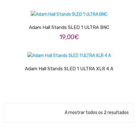
Teclados
ADICIONAR
Arrangers
Sintetizadores
Adam Hall Stands SLED 1 ULTRA BNC
19,00
€
Controladores Midi
Órgãos Litúrgicos
LER MAIS
Amplificação
Adam Hall Stands SLED 1 ULTRA XLR 4 A
Acessórios
BATERIA & PERCURSÃO
Baterias Acústicas
Baterias Digitais
A mostrar todos os 2 resultados
Percursão Eletrónica
Hardware