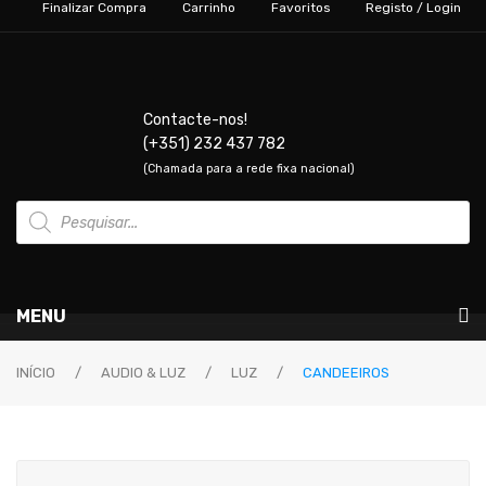
Finalizar Compra
Carrinho
Favoritos
Registo / Login
Contacte-nos!
(+351) 232 437 782
(Chamada para a rede fixa nacional)
Products
search
MENU
Instrumentos Musicais
INÍCIO
/
AUDIO & LUZ
/
LUZ
/
CANDEEIROS
GUITARRAS & BAIXOS
Guitarras Elétricas