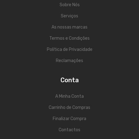
Sobre Nós
Trombones
Serviços
Tubas
As nossas marcas
Harmonicas
Termos e Condições
Melódicas
Política de Privacidade
Outros Instrumentos
Reclamações
Palhetas
Conta
Acessórios
ARCO
A Minha Conta
Violinos
Carrinho de Compras
Finalizar Compra
Violas de Arco
Contactos
Violoncelos