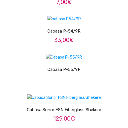
7,00
€
Pratos
ADICIONAR
Peles
Cabasa P-54/9R
Baquetas
33,00
€
Percursão
Cajons
LER MAIS
Acessórios
Cabasa P-55/9R
SOPROS
Flautas Transversais
ADICIONAR
Clarinetes
Cabasa Sonor FSN Fiberglass Shekere
Saxofones
129,00
€
Trompetes