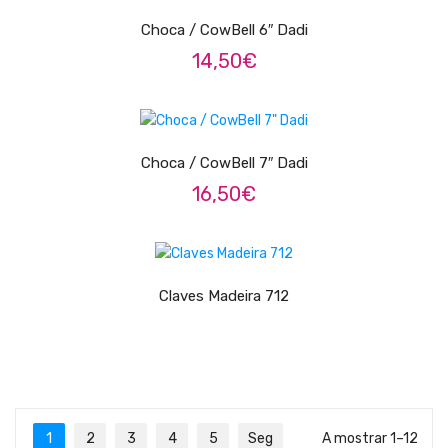
Contrabaixos
Choca / CowBell 6″ Dadi
14,50
€
Almofadas
Resinas
ADICIONAR
Acessórios
Choca / CowBell 7″ Dadi
INSTRUMENTOS TRADICIONAIS
16,50
€
Acordeões
LER MAIS
Concertinas
Claves Madeira 712
Cavaquinhos
Guitarras Portuguesas
Bandolins
Banjos
1
2
3
4
5
Seg
A mostrar 1–12