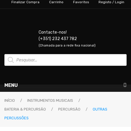
Finalizar Compra
Carrinho
Favoritos
Registo / Login
Contacte-nos!
(+351) 232 437 782
(Chamada para a rede fixa nacional)
Products
search
MENU
Instrumentos Musicais
INÍCIO
/
INSTRUMENTOS MUSICAIS
/
BATERIA & PERCURSÃO
/
PERCURSÃO
/
OUTRAS
GUITARRAS & BAIXOS
PERCUSSÕES
Guitarras Elétricas