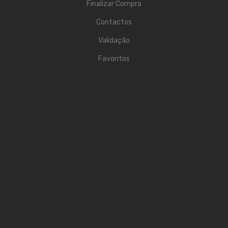
Finalizar Compra
Acessórios
Contactos
Componentes
Validação
LUZ
Favoritos
Projetores
Moving Heads
Efeitos
Máquinas de Fumo
Lasers
Mesas DMX
Candeeiros
Acessórios