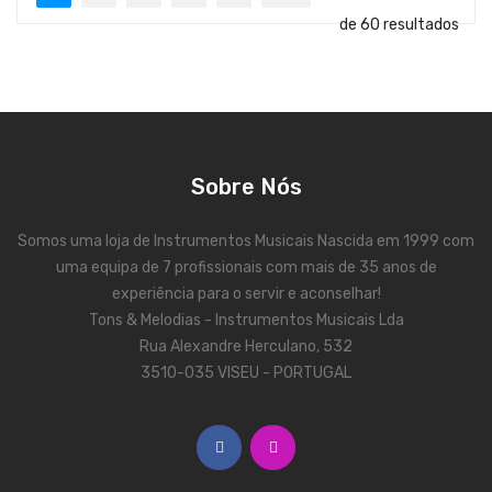
Viola Braguesa
de 60 resultados
Ukuleles
Bombos
CORDAS
Sobre Nós
Clássica
Elétrica
Somos uma loja de Instrumentos Musicais Nascida em 1999 com
uma equipa de 7 profissionais com mais de 35 anos de
Baixo
experiência para o servir e aconselhar!
Ukulele
Tons & Melodias - Instrumentos Musicais Lda
Rua Alexandre Herculano, 532
Arco
3510-035 VISEU - PORTUGAL
Tradicionais
Audio & Luz