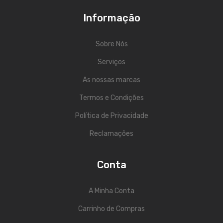
ÁUDIO
Informação
Microfones
Sistemas sem Fio
Sobre Nós
Monitorização In-Ears
Serviços
As nossas marcas
Sistemas PA
Termos e Condições
Mesas Analógicas
Política de Privacidade
Mesas Digitais
Reclamações
Auscultadores
Colunas Ativas
Conta
Colunas Passivas
A Minha Conta
Amplificadores
Carrinho de Compras
Processamento Sinal