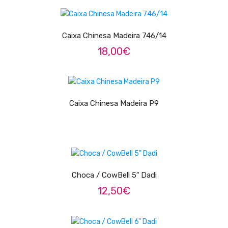
ADICIONAR
Trombones
Tubas
Caixa Chinesa Madeira 746/14
18,00
€
Harmonicas
Melódicas
LER MAIS
Outros Instrumentos
Caixa Chinesa Madeira P9
Palhetas
Acessórios
ADICIONAR
ARCO
Choca / CowBell 5″ Dadi
Violinos
12,50
€
Violas de Arco
ADICIONAR
Violoncelos