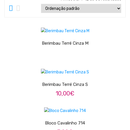
Teclados
Arrangers
Sintetizadores
LER MAIS
Controladores Midi
Berimbau Terré Cinza M
Órgãos Litúrgicos
Amplificação
ADICIONAR
Acessórios
BATERIA & PERCURSÃO
Berimbau Terré Cinza S
10,00
€
Baterias Acústicas
Baterias Digitais
LER MAIS
Percursão Eletrónica
Bloco Cavalinho 714
Hardware