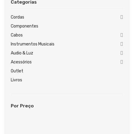
Categorias
Guitarras Clássicas
Guitarras Acústicas
Cordas
Componentes
Baixos Elétricos
Cabos
Baixos Acústicos
Instrumentos Musicais
Amplificadores Baixo
Audio & Luz
Acessórios
Amplificadores Guitarra
Outlet
Efeitos
Livros
Estojos / Sacos
Acessórios
Por Preço
PIANOS & TECLADOS
Pianos Digitais