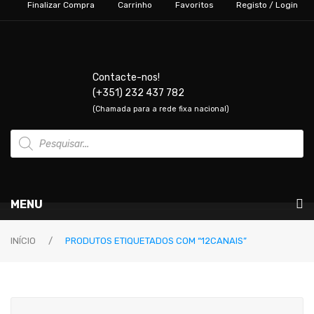
Finalizar Compra
Carrinho
Favoritos
Registo / Login
Contacte-nos!
(+351) 232 437 782
(Chamada para a rede fixa nacional)
Products
search
MENU
Instrumentos Musicais
INÍCIO
/
PRODUTOS ETIQUETADOS COM “12CANAIS”
GUITARRAS & BAIXOS
Guitarras Elétricas