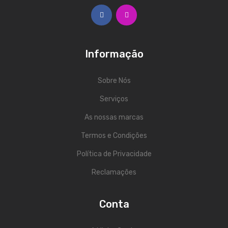
Contrabaixos
Almofadas
Resinas
Informação
Acessórios
Sobre Nós
INSTRUMENTOS TRADICIONAIS
Serviços
Acordeões
As nossas marcas
Concertinas
Termos e Condições
Cavaquinhos
Política de Privacidade
Guitarras Portuguesas
Reclamações
Bandolins
Conta
Banjos