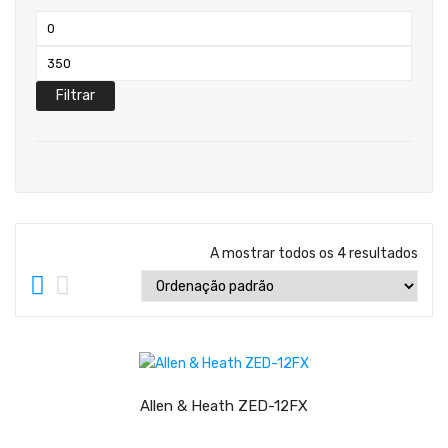
Teclados
Preço
Arrangers
mínimo
Preço
Sintetizadores
máximo
Filtrar
Controladores Midi
Órgãos Litúrgicos
Amplificação
Acessórios
A mostrar todos os 4 resultados
BATERIA & PERCURSÃO
Baterias Acústicas
LER MAIS
Baterias Digitais
Percursão Eletrónica
Allen & Heath ZED-12FX
Hardware