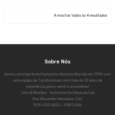
Trombones
A mostrar todos os 4 resultados
Tubas
Harmonicas
Melódicas
Outros Instrumentos
Palhetas
Sobre Nós
Acessórios
Somos uma loja de Instrumentos Musicais Nascida em 1999 com
ARCO
uma equipa de 7 profissionais com mais de 35 anos de
experiência para o servir e aconselhar!
Violinos
Tons & Melodias - Instrumentos Musicais Lda
Violas de Arco
Rua Alexandre Herculano, 532
3510-035 VISEU - PORTUGAL
Violoncelos