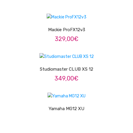
Pratos
ADICIONAR
Peles
Mackie ProFX12v3
Baquetas
329,00
€
Percursão
ADICIONAR
Cajons
Studiomaster CLUB XS 12
Acessórios
349,00
€
SOPROS
Flautas Transversais
LER MAIS
Clarinetes
Yamaha MG12 XU
Saxofones
Trompetes