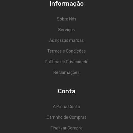
Informação
Trombones
Sobre Nós
Tubas
Serviços
Harmonicas
As nossas marcas
Melódicas
Termos e Condições
Outros Instrumentos
Política de Privacidade
Palhetas
Reclamações
Acessórios
Conta
ARCO
Violinos
A Minha Conta
Violas de Arco
Carrinho de Compras
Violoncelos
Finalizar Compra