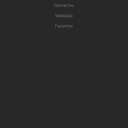
Contrabaixos
Contactos
Validação
Almofadas
Favoritos
Resinas
Acessórios
INSTRUMENTOS TRADICIONAIS
Acordeões
Concertinas
Cavaquinhos
Guitarras Portuguesas
Bandolins
Banjos