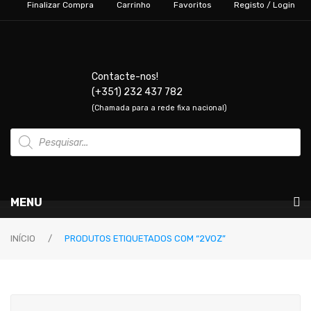
Finalizar Compra
Carrinho
Favoritos
Registo / Login
Contacte-nos!
(+351) 232 437 782
(Chamada para a rede fixa nacional)
Products
search
MENU
Instrumentos Musicais
INÍCIO
/
PRODUTOS ETIQUETADOS COM “2VOZ”
GUITARRAS & BAIXOS
Guitarras Elétricas