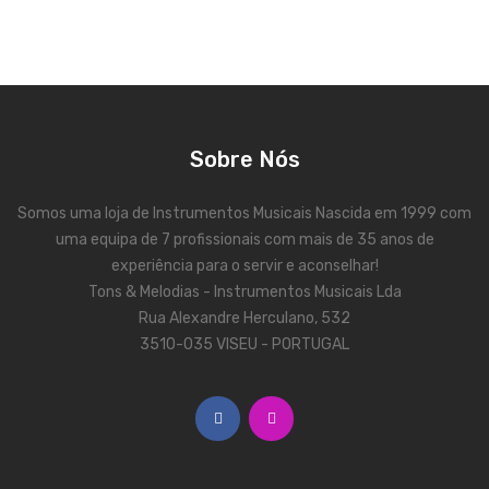
Pratos
Peles
Baquetas
Sobre Nós
Percursão
Cajons
Somos uma loja de Instrumentos Musicais Nascida em 1999 com
uma equipa de 7 profissionais com mais de 35 anos de
Acessórios
experiência para o servir e aconselhar!
Tons & Melodias - Instrumentos Musicais Lda
SOPROS
Rua Alexandre Herculano, 532
Flautas Transversais
3510-035 VISEU - PORTUGAL
Clarinetes
Saxofones
Trompetes