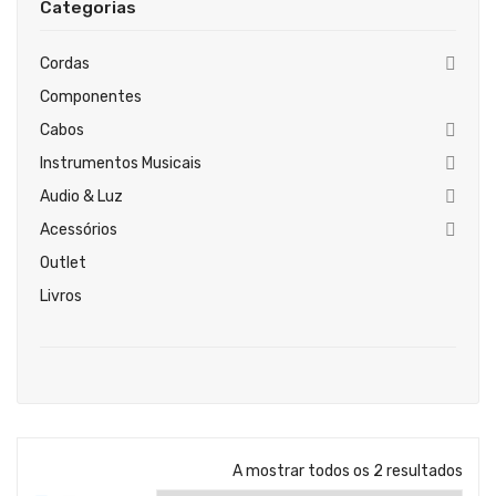
Categorias
Guitarras Clássicas
Guitarras Acústicas
Cordas
Componentes
Baixos Elétricos
Cabos
Baixos Acústicos
Instrumentos Musicais
Amplificadores Baixo
Audio & Luz
Acessórios
Amplificadores Guitarra
Outlet
Efeitos
Livros
Estojos / Sacos
Acessórios
PIANOS & TECLADOS
Pianos Digitais
A mostrar todos os 2 resultados