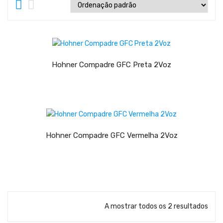
Teclados
Arrangers
Sintetizadores
LER MAIS
Controladores Midi
Hohner Compadre GFC Preta 2Voz
Órgãos Litúrgicos
Amplificação
LER MAIS
Acessórios
Hohner Compadre GFC Vermelha 2Voz
BATERIA & PERCURSÃO
Baterias Acústicas
Baterias Digitais
Percursão Eletrónica
A mostrar todos os 2 resultados
Hardware