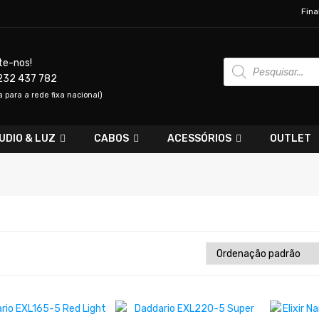
Fina
Products
te-nos!
search
232 437 782
para a rede fixa nacional)
UDIO & LUZ
CABOS
ACESSÓRIOS
OUTLET