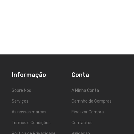
Informação
Conta
Sobre Nós
A Minha Conta
5
Serviços
Carrinho de Compras
As nossas marcas
Finalizar Compra
Termos e Condições
Contactos
Política de Privacidade
Validação