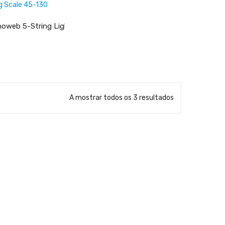
anoweb 5-String Light Long Scale 45-130
LER MAIS
A mostrar todos os 3 resultados