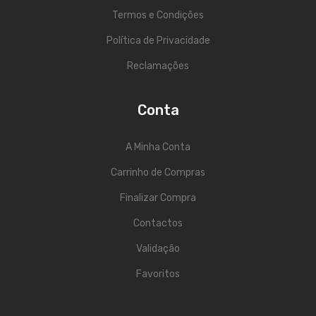
Termos e Condições
Acessórios
Política de Privacidade
Componentes
Reclamações
LUZ
Conta
Projetores
Moving Heads
A Minha Conta
Efeitos
Carrinho de Compras
Máquinas de Fumo
Finalizar Compra
Lasers
Contactos
Validação
Mesas DMX
Favoritos
Candeeiros
Acessórios