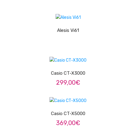
Pratos
LER MAIS
Peles
Alesis Vi61
Baquetas
Percursão
ADICIONAR
Cajons
Acessórios
Casio CT-X3000
299,00
€
SOPROS
Flautas Transversais
LER MAIS
Clarinetes
Casio CT-X5000
Saxofones
369,00
€
Trompetes