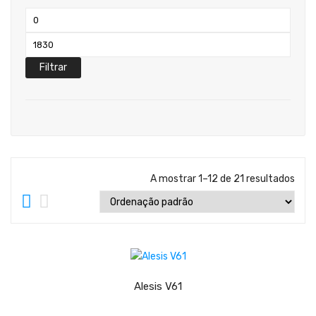
Teclados
Preço
Arrangers
mínimo
Preço
Sintetizadores
máximo
Filtrar
Controladores Midi
Órgãos Litúrgicos
Amplificação
Acessórios
A mostrar 1–12 de 21 resultados
BATERIA & PERCURSÃO
Baterias Acústicas
LER MAIS
Baterias Digitais
Percursão Eletrónica
Alesis V61
Hardware