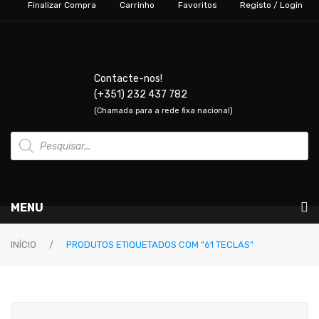
Finalizar Compra
Carrinho
Favoritos
Registo / Login
Contacte-nos!
(+351) 232 437 782
(Chamada para a rede fixa nacional)
Products
search
MENU
Instrumentos Musicais
INÍCIO
/
PRODUTOS ETIQUETADOS COM “61 TECLAS”
GUITARRAS & BAIXOS
Guitarras Elétricas