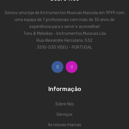
ÁUDIO
Microfones
Somos uma loja de Instrumentos Musicais Nascida em 1999 com
uma equipa de 7 profissionais com mais de 35 anos de
Sistemas sem Fio
experiência para o servir e aconselhar!
Tons & Melodias - Instrumentos Musicais Lda
Monitorização In-Ears
Rua Alexandre Herculano, 532
Sistemas PA
3510-035 VISEU - PORTUGAL
Mesas Analógicas
Mesas Digitais
Auscultadores
Informação
Colunas Ativas
Colunas Passivas
Sobre Nós
Serviços
Amplificadores
As nossas marcas
Processamento Sinal