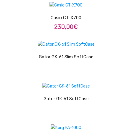
ADICIONAR
Trombones
Casio CT-X700
Tubas
230,00
€
Harmonicas
Melódicas
LER MAIS
Outros Instrumentos
Gator GK-61 Slim SoftCase
Palhetas
Acessórios
LER MAIS
ARCO
Gator GK-61 SoftCase
Violinos
Violas de Arco
LER MAIS
Violoncelos