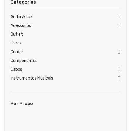
Categorias
Guitarras Clássicas
Guitarras Acústicas
Audio & Luz
Acessórios
Baixos Elétricos
Outlet
Baixos Acústicos
Livros
Amplificadores Baixo
Cordas
Componentes
Amplificadores Guitarra
Cabos
Efeitos
Instrumentos Musicais
Estojos / Sacos
Acessórios
Por Preço
PIANOS & TECLADOS
Pianos Digitais