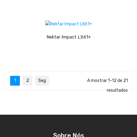
Viola Braguesa
Ukuleles
LER MAIS
Bombos
Nektar Impact LX61+
CORDAS
Clássica
Elétrica
Baixo
1
2
Seg
A mostrar 1–12 de 21
Ukulele
resultados
Arco
Tradicionais
Audio & Luz
Sobre Nós