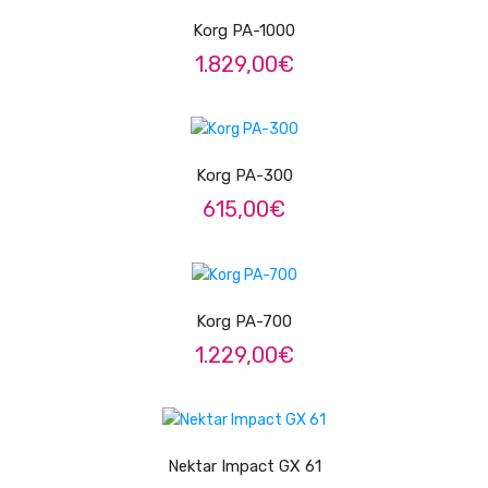
Contrabaixos
Korg PA-1000
1.829,00
€
Almofadas
Resinas
ADICIONAR
Acessórios
Korg PA-300
INSTRUMENTOS TRADICIONAIS
615,00
€
Acordeões
ADICIONAR
Concertinas
Korg PA-700
Cavaquinhos
1.229,00
€
Guitarras Portuguesas
Bandolins
LER MAIS
Banjos
Nektar Impact GX 61