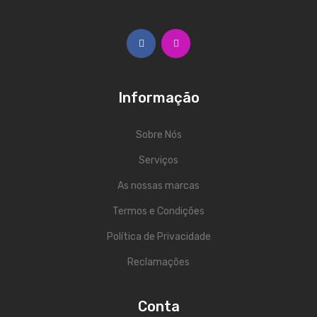
Trombones
Tubas
Harmonicas
Informação
Melódicas
Outros Instrumentos
Sobre Nós
Palhetas
Serviços
As nossas marcas
Acessórios
Termos e Condições
ARCO
Política de Privacidade
Violinos
Reclamações
Violas de Arco
Violoncelos
Conta