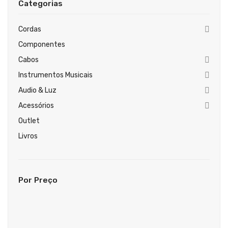
Categorias
Guitarras Clássicas
Guitarras Acústicas
Cordas
Componentes
Baixos Elétricos
Cabos
Baixos Acústicos
Instrumentos Musicais
Amplificadores Baixo
Audio & Luz
Acessórios
Amplificadores Guitarra
Outlet
Efeitos
Livros
Estojos / Sacos
Acessórios
Por Preço
PIANOS & TECLADOS
Pianos Digitais