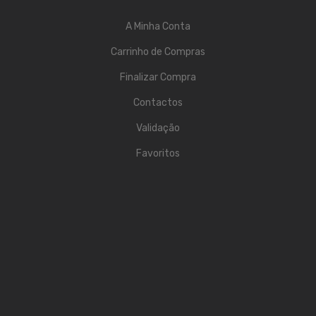
Contrabaixos
A Minha Conta
Almofadas
Carrinho de Compras
Resinas
Finalizar Compra
Acessórios
Contactos
INSTRUMENTOS TRADICIONAIS
Validação
Acordeões
Favoritos
Concertinas
Cavaquinhos
Guitarras Portuguesas
Bandolins
Banjos