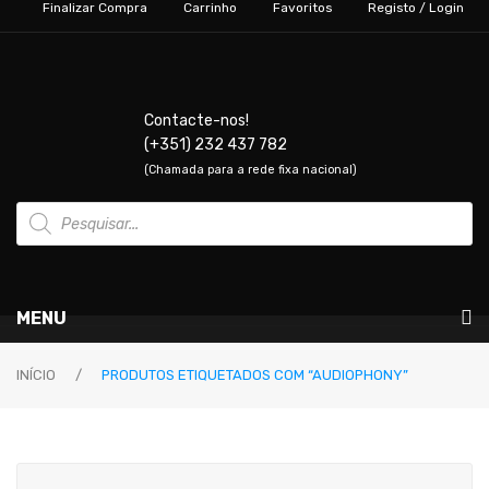
Finalizar Compra
Carrinho
Favoritos
Registo / Login
Contacte-nos!
(+351) 232 437 782
(Chamada para a rede fixa nacional)
Products
search
MENU
Instrumentos Musicais
INÍCIO
/
PRODUTOS ETIQUETADOS COM “AUDIOPHONY”
GUITARRAS & BAIXOS
Guitarras Elétricas