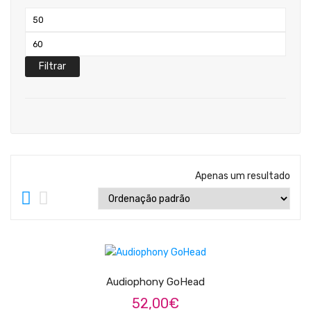
Teclados
Preço
Arrangers
mínimo
Preço
Sintetizadores
máximo
Filtrar
Controladores Midi
Órgãos Litúrgicos
Amplificação
Acessórios
Apenas um resultado
BATERIA & PERCURSÃO
Baterias Acústicas
ADICIONAR
Baterias Digitais
Percursão Eletrónica
Audiophony GoHead
52,00
€
Hardware