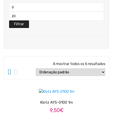
Teclados
Preço
Arrangers
mínimo
Preço
Sintetizadores
máximo
Filtrar
Controladores Midi
Órgãos Litúrgicos
Amplificação
Acessórios
A mostrar todos os 6 resultados
BATERIA & PERCURSÃO
Baterias Acústicas
LER MAIS
Baterias Digitais
Percursão Eletrónica
Klotz AY5-0100 1m
9,50
€
Hardware