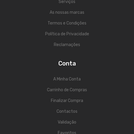
Serviços
Viola Braguesa
As nossas marcas
Ukuleles
Termos e Condições
Bombos
Política de Privacidade
CORDAS
Reclamações
Clássica
Conta
Elétrica
Baixo
A Minha Conta
Ukulele
Carrinho de Compras
Arco
Finalizar Compra
Tradicionais
Contactos
Audio & Luz
Validação
Favoritos