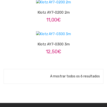
Trombones
Klotz AY7-0200 2m
Tubas
11,00
€
Harmonicas
ADICIONAR
Melódicas
Klotz AY7-0300 3m
Outros Instrumentos
12,50
€
Palhetas
Acessórios
ARCO
A mostrar todos os 6 resultados
Violinos
Violas de Arco
Violoncelos