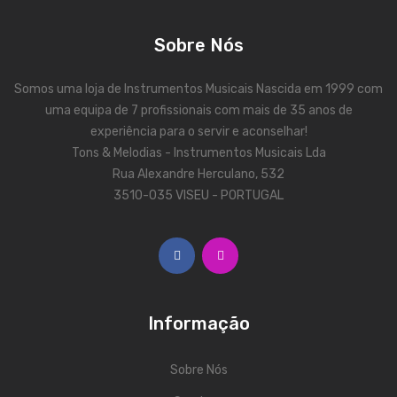
Contrabaixos
Sobre Nós
Almofadas
Resinas
Somos uma loja de Instrumentos Musicais Nascida em 1999 com
uma equipa de 7 profissionais com mais de 35 anos de
Acessórios
experiência para o servir e aconselhar!
Tons & Melodias - Instrumentos Musicais Lda
INSTRUMENTOS TRADICIONAIS
Rua Alexandre Herculano, 532
Acordeões
3510-035 VISEU - PORTUGAL
Concertinas
Cavaquinhos
Guitarras Portuguesas
Informação
Bandolins
Banjos
Sobre Nós