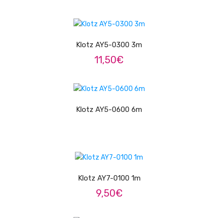
Pratos
ADICIONAR
Peles
Klotz AY5-0300 3m
Baquetas
11,50
€
Percursão
LER MAIS
Cajons
Klotz AY5-0600 6m
Acessórios
SOPROS
ADICIONAR
Flautas Transversais
Clarinetes
Klotz AY7-0100 1m
Saxofones
9,50
€
Trompetes
ADICIONAR