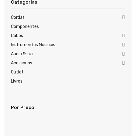
Categorias
Guitarras Clássicas
Guitarras Acústicas
Cordas
Componentes
Baixos Elétricos
Cabos
Baixos Acústicos
Instrumentos Musicais
Amplificadores Baixo
Audio & Luz
Acessórios
Amplificadores Guitarra
Outlet
Efeitos
Livros
Estojos / Sacos
Acessórios
Por Preço
PIANOS & TECLADOS
Pianos Digitais