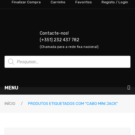
Finalizar Compra
Carrinho
Favoritos
Registo / Login
Contacte-nos!
(+351) 232 437 782
(Chamada para a rede fixa nacional)
Products
search
MENU
Instrumentos Musicais
INÍCIO
/
PRODUTOS ETIQUETADOS COM “CABO MINI JACK”
GUITARRAS & BAIXOS
Guitarras Elétricas