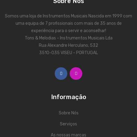
Sobre Nós
ÁUDIO
Microfones
Somos uma loja de Instrumentos Musicais Nascida em 1999 com
uma equipa de 7 profissionais com mais de 35 anos de
Sistemas sem Fio
experiência para o servir e aconselhar!
Monitorização In-Ears
Tons & Melodias - Instrumentos Musicais Lda
Rua Alexandre Herculano, 532
Sistemas PA
3510-035 VISEU - PORTUGAL
Mesas Analógicas
Mesas Digitais
Auscultadores
Informação
Colunas Ativas
Colunas Passivas
Sobre Nós
Amplificadores
Serviços
Processamento Sinal
As nossas marcas