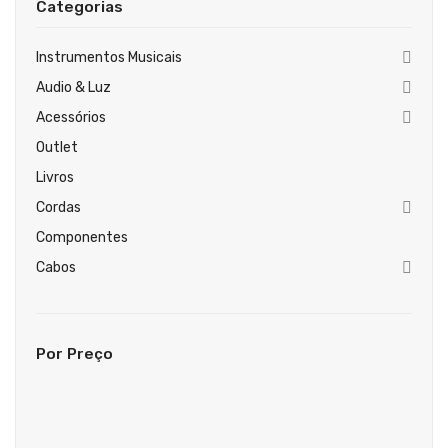
Categorias
Guitarras Clássicas
Guitarras Acústicas
Instrumentos Musicais
Audio & Luz
Baixos Elétricos
Acessórios
Baixos Acústicos
Outlet
Amplificadores Baixo
Livros
Cordas
Amplificadores Guitarra
Componentes
Efeitos
Cabos
Estojos / Sacos
Acessórios
Por Preço
PIANOS & TECLADOS
Pianos Digitais