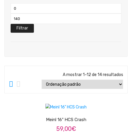
Teclados
Preço
Arrangers
mínimo
Preço
Sintetizadores
máximo
Filtrar
Controladores Midi
Órgãos Litúrgicos
Amplificação
Acessórios
A mostrar 1–12 de 14 resultados
BATERIA & PERCURSÃO
Baterias Acústicas
ADICIONAR
Baterias Digitais
Percursão Eletrónica
Meinl 16″ HCS Crash
59,00
€
Hardware