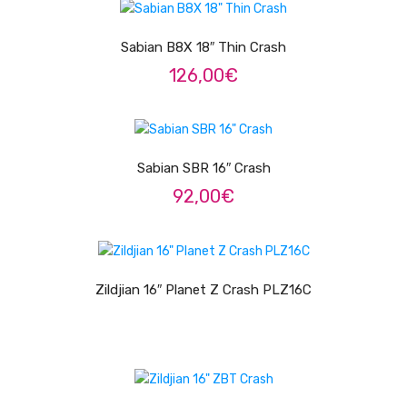
Trombones
Sabian B8X 18″ Thin Crash
Tubas
126,00
€
Harmonicas
LER MAIS
Melódicas
Sabian SBR 16″ Crash
Outros Instrumentos
92,00
€
Palhetas
Acessórios
LER MAIS
ARCO
Zildjian 16″ Planet Z Crash PLZ16C
Violinos
Violas de Arco
LER MAIS
Violoncelos