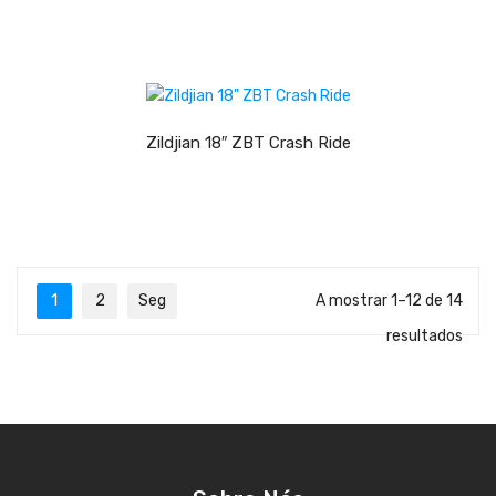
Viola Braguesa
Ukuleles
LER MAIS
Bombos
CORDAS
Zildjian 18″ ZBT Crash Ride
Clássica
Elétrica
Baixo
1
2
Seg
A mostrar 1–12 de 14
Ukulele
resultados
Arco
Tradicionais
Audio & Luz