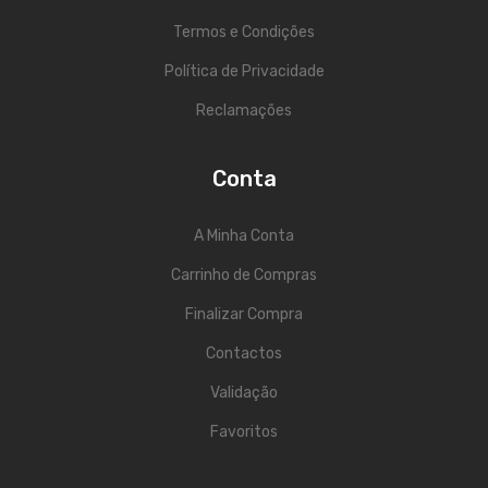
Termos e Condições
Acessórios
Política de Privacidade
Componentes
Reclamações
LUZ
Projetores
Conta
Moving Heads
A Minha Conta
Efeitos
Carrinho de Compras
Máquinas de Fumo
Finalizar Compra
Lasers
Contactos
Mesas DMX
Validação
Candeeiros
Favoritos
Acessórios