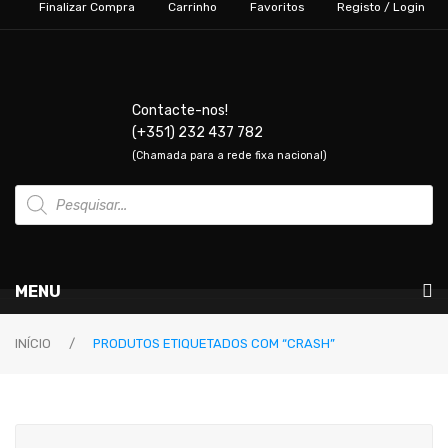
Finalizar Compra
Carrinho
Favoritos
Registo / Login
Contacte-nos!
(+351) 232 437 782
(Chamada para a rede fixa nacional)
Products
search
MENU
Instrumentos Musicais
INÍCIO
/
PRODUTOS ETIQUETADOS COM “CRASH”
GUITARRAS & BAIXOS
Guitarras Elétricas