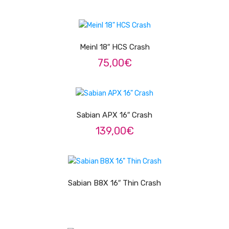
Pratos
LER MAIS
Peles
Meinl 18″ HCS Crash
Baquetas
75,00
€
Percursão
ADICIONAR
Cajons
Sabian APX 16″ Crash
Acessórios
139,00
€
SOPROS
LER MAIS
Flautas Transversais
Clarinetes
Sabian B8X 16″ Thin Crash
Saxofones
Trompetes
ADICIONAR