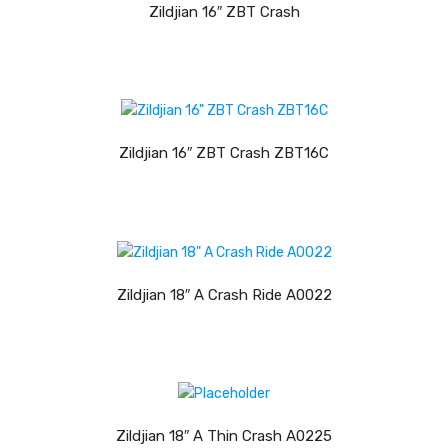
Zildjian 16″ ZBT Crash
Contrabaixos
Almofadas
Resinas
LER MAIS
Acessórios
Zildjian 16″ ZBT Crash ZBT16C
INSTRUMENTOS TRADICIONAIS
Acordeões
LER MAIS
Concertinas
Zildjian 18″ A Crash Ride A0022
Cavaquinhos
Guitarras Portuguesas
Bandolins
LER MAIS
Banjos
Zildjian 18″ A Thin Crash A0225