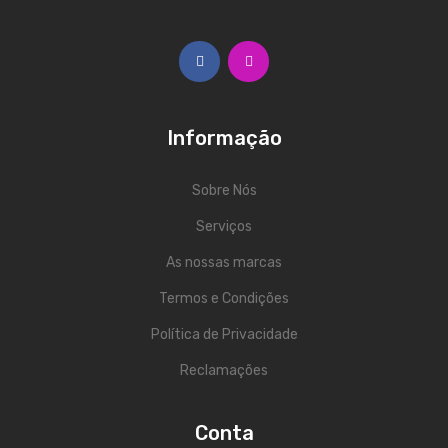
Trombones
Tubas
Harmonicas
Informação
Melódicas
Outros Instrumentos
Sobre Nós
Palhetas
Serviços
As nossas marcas
Acessórios
Termos e Condições
ARCO
Política de Privacidade
Violinos
Reclamações
Violas de Arco
Violoncelos
Conta