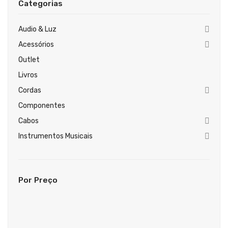
Categorias
Guitarras Clássicas
Guitarras Acústicas
Audio & Luz
Acessórios
Baixos Elétricos
Outlet
Baixos Acústicos
Livros
Amplificadores Baixo
Cordas
Componentes
Amplificadores Guitarra
Cabos
Efeitos
Instrumentos Musicais
Estojos / Sacos
Acessórios
Por Preço
PIANOS & TECLADOS
Pianos Digitais