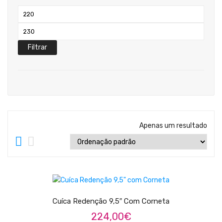
Teclados
Preço
Arrangers
mínimo
Preço
Sintetizadores
máximo
Filtrar
Controladores Midi
Órgãos Litúrgicos
Amplificação
Acessórios
Apenas um resultado
BATERIA & PERCURSÃO
Baterias Acústicas
ADICIONAR
Baterias Digitais
Percursão Eletrónica
Cuíca Redenção 9,5″ Com Corneta
224,00
€
Hardware