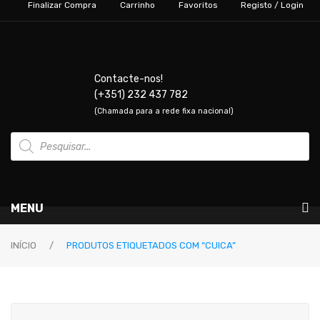
Finalizar Compra
Carrinho
Favoritos
Registo / Login
Contacte-nos!
(+351) 232 437 782
(Chamada para a rede fixa nacional)
Products
search
MENU
Instrumentos Musicais
INÍCIO
/
PRODUTOS ETIQUETADOS COM “CUICA”
GUITARRAS & BAIXOS
Guitarras Elétricas