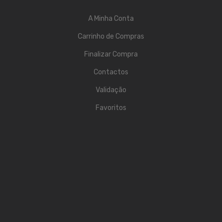
Contrabaixos
A Minha Conta
Almofadas
Carrinho de Compras
Resinas
Finalizar Compra
Acessórios
Contactos
INSTRUMENTOS TRADICIONAIS
Validação
Acordeões
Favoritos
Concertinas
Cavaquinhos
Guitarras Portuguesas
Bandolins
Banjos