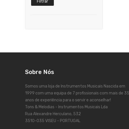
Filtrar
Sobre Nós
Somos uma loja de Instrumentos Musicais Nascida em
1999 com uma equipa de 7 profissionais com mais de 3
anos de experiência para o servir e aconselhar!
Tons & Melodias - Instrumentos Musicais Lda
Rua Alexandre Herculano, 532
3510-035 VISEU - PORTUGAL