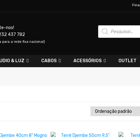
Fina
Products
te-nos!
search
232 437 782
para a rede fixa nacional)
UDIO & LUZ
CABOS
ACESSÓRIOS
OUTLET
ADICIONAR
ADICIONAR