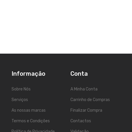
Informação
Conta
Sobre Nós
A Minha Conta
5
Serviços
Carrinho de Compras
As nossas marcas
Finalizar Compra
Termos e Condições
Contactos
Política de Privacidade
Validação