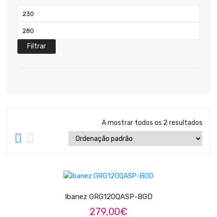
Teclados
Preço
Arrangers
mínimo
Preço
Sintetizadores
máximo
Filtrar
Controladores Midi
Órgãos Litúrgicos
Amplificação
Acessórios
A mostrar todos os 2 resultados
BATERIA & PERCURSÃO
Baterias Acústicas
LER MAIS
Baterias Digitais
Percursão Eletrónica
Ibanez GRG120QASP-BGD
279,00
€
Hardware