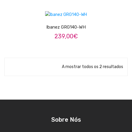
Pratos
LER MAIS
Peles
Ibanez GRG140-WH
Baquetas
239,00
€
Percursão
Cajons
A mostrar todos os 2 resultados
Acessórios
SOPROS
Flautas Transversais
Clarinetes
Saxofones
Sobre Nós
Trompetes