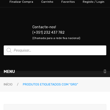
Finalizar Compra
Carrinho
Favoritos
Registo / Login
Contacte-nos!
(+351) 232 437 782
(Chamada para a rede fixa nacional)
Products
search
MENU
Instrumentos Musicais
INÍCIO
/
PRODUTOS ETIQUETADOS COM “GRG”
GUITARRAS & BAIXOS
Guitarras Elétricas