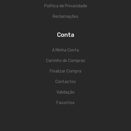
Contrabaixos
Política de Privacidade
Reclamações
Almofadas
Resinas
Conta
Acessórios
A Minha Conta
INSTRUMENTOS TRADICIONAIS
Carrinho de Compras
Acordeões
Finalizar Compra
Concertinas
Contactos
Cavaquinhos
Validação
Guitarras Portuguesas
Favoritos
Bandolins
Banjos