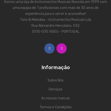
Somos uma loja de Instrumentos Musicais Nascida em 1999 com
Trombones
uma equipa de 7 profissionais com mais de 35 anos de
experiência para o servir e aconselhar!
Tubas
Tons & Melodias - Instrumentos Musicais Lda
Rua Alexandre Herculano, 532
Harmonicas
3510-035 VISEU - PORTUGAL
Melódicas
Outros Instrumentos
Palhetas
Acessórios
Informação
ARCO
Sobre Nós
Violinos
Serviços
Violas de Arco
As nossas marcas
Violoncelos
Termos e Condições