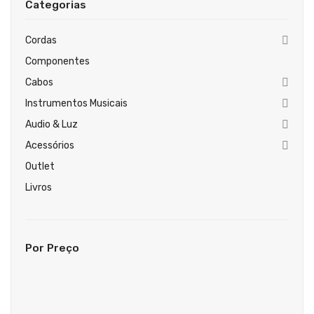
Categorias
Guitarras Clássicas
Guitarras Acústicas
Cordas
Componentes
Baixos Elétricos
Cabos
Baixos Acústicos
Instrumentos Musicais
Amplificadores Baixo
Audio & Luz
Acessórios
Amplificadores Guitarra
Outlet
Efeitos
Livros
Estojos / Sacos
Acessórios
Por Preço
PIANOS & TECLADOS
Pianos Digitais