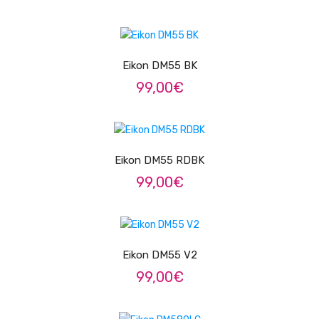
Pratos
LER MAIS
Peles
Eikon DM55 BK
Baquetas
99,00
€
Percursão
LER MAIS
Cajons
Eikon DM55 RDBK
Acessórios
99,00
€
SOPROS
ADICIONAR
Flautas Transversais
Clarinetes
Eikon DM55 V2
99,00
€
Saxofones
Trompetes
ADICIONAR