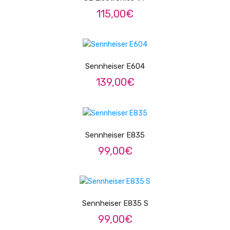
Contrabaixos
115,00
€
Almofadas
LER MAIS
Resinas
Sennheiser E604
Acessórios
139,00
€
INSTRUMENTOS TRADICIONAIS
LER MAIS
Acordeões
Concertinas
Sennheiser E835
99,00
€
Cavaquinhos
Guitarras Portuguesas
LER MAIS
Bandolins
Sennheiser E835 S
Banjos
99,00
€