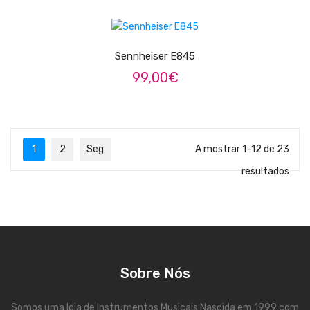
Viola Braguesa
LER MAIS
Ukuleles
Sennheiser E845
Bombos
99,00
€
CORDAS
Clássica
Elétrica
1
2
Seg
A mostrar 1–12 de 23
resultados
Baixo
Ukulele
Arco
Tradicionais
Sobre Nós
Audio & Luz
Somos uma loja de Instrumentos Musicais Nascida em 1999 com