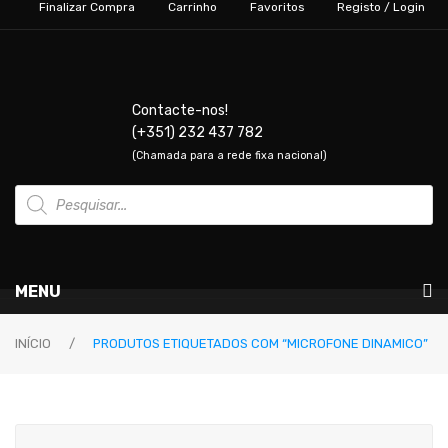
Finalizar Compra
Carrinho
Favoritos
Registo / Login
Contacte-nos!
(+351) 232 437 782
(Chamada para a rede fixa nacional)
Products
search
MENU
Instrumentos Musicais
INÍCIO
/
PRODUTOS ETIQUETADOS COM “MICROFONE DINAMICO”
GUITARRAS & BAIXOS
Guitarras Elétricas