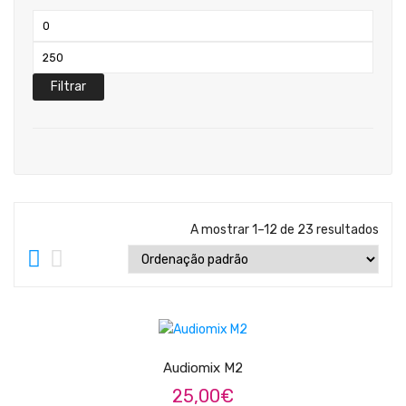
Teclados
Preço
Arrangers
mínimo
Preço
Sintetizadores
máximo
Filtrar
Controladores Midi
Órgãos Litúrgicos
Amplificação
Acessórios
A mostrar 1–12 de 23 resultados
BATERIA & PERCURSÃO
Baterias Acústicas
ADICIONAR
Baterias Digitais
Percursão Eletrónica
Audiomix M2
25,00
€
Hardware