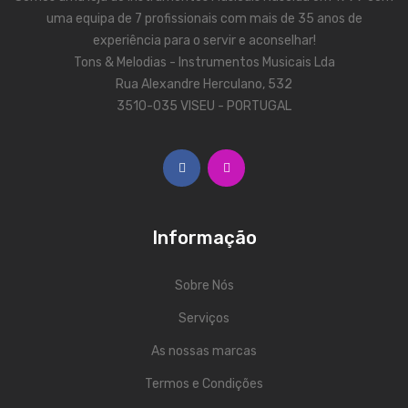
ÁUDIO
uma equipa de 7 profissionais com mais de 35 anos de
Microfones
experiência para o servir e aconselhar!
Tons & Melodias - Instrumentos Musicais Lda
Sistemas sem Fio
Rua Alexandre Herculano, 532
3510-035 VISEU - PORTUGAL
Monitorização In-Ears
Sistemas PA
Mesas Analógicas
Mesas Digitais
Informação
Auscultadores
Sobre Nós
Colunas Ativas
Serviços
Colunas Passivas
As nossas marcas
Amplificadores
Termos e Condições
Processamento Sinal