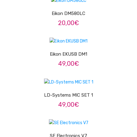
Trombones
Eikon DM580LC
Tubas
20,00
€
Harmonicas
LER MAIS
Melódicas
Eikon EKUSB DM1
Outros Instrumentos
49,00
€
Palhetas
ADICIONAR
Acessórios
ARCO
LD-Systems MIC SET 1
49,00
€
Violinos
Violas de Arco
ADICIONAR
Violoncelos
SE Electronics V7