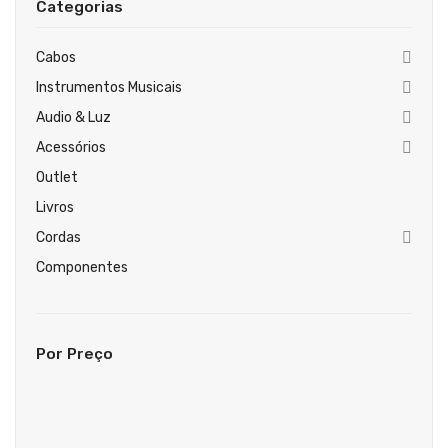
Categorias
Guitarras Clássicas
Guitarras Acústicas
Cabos
Instrumentos Musicais
Baixos Elétricos
Audio & Luz
Baixos Acústicos
Acessórios
Amplificadores Baixo
Outlet
Livros
Amplificadores Guitarra
Cordas
Efeitos
Componentes
Estojos / Sacos
Acessórios
Por Preço
PIANOS & TECLADOS
Pianos Digitais