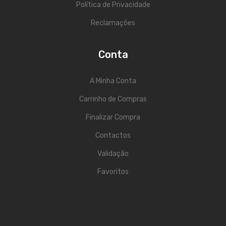
Política de Privacidade
Acessórios
Reclamações
Componentes
Conta
LUZ
Projetores
A Minha Conta
Moving Heads
Carrinho de Compras
Finalizar Compra
Efeitos
Contactos
Máquinas de Fumo
Validação
Lasers
Favoritos
Mesas DMX
Candeeiros
Acessórios