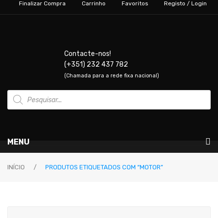
Finalizar Compra
Carrinho
Favoritos
Registo / Login
Contacte-nos!
(+351) 232 437 782
(Chamada para a rede fixa nacional)
Products
search
MENU
Instrumentos Musicais
INÍCIO
/
PRODUTOS ETIQUETADOS COM “MOTOR”
GUITARRAS & BAIXOS
Guitarras Elétricas