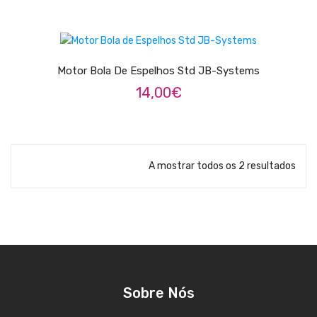
Pratos
ADICIONAR
Peles
Motor Bola De Espelhos Std JB-Systems
Baquetas
14,00
€
Percursão
Cajons
Acessórios
A mostrar todos os 2 resultados
SOPROS
Flautas Transversais
Clarinetes
Saxofones
Sobre Nós
Trompetes