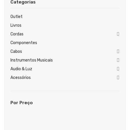
Categorias
Guitarras Clássicas
Guitarras Acústicas
Outlet
Livros
Baixos Elétricos
Cordas
Baixos Acústicos
Componentes
Amplificadores Baixo
Cabos
Instrumentos Musicais
Amplificadores Guitarra
Audio & Luz
Efeitos
Acessórios
Estojos / Sacos
Acessórios
Por Preço
PIANOS & TECLADOS
Pianos Digitais