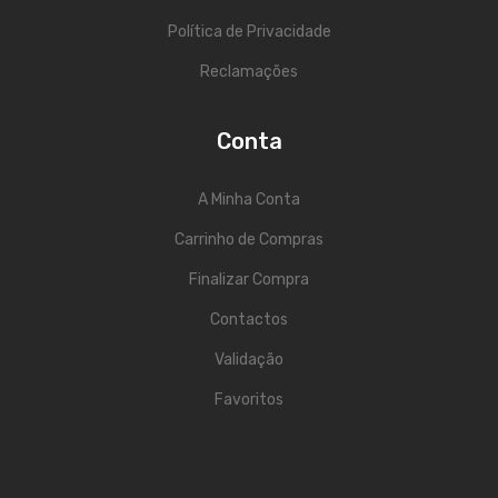
Contrabaixos
Política de Privacidade
Almofadas
Reclamações
Resinas
Conta
Acessórios
INSTRUMENTOS TRADICIONAIS
A Minha Conta
Carrinho de Compras
Acordeões
Finalizar Compra
Concertinas
Contactos
Cavaquinhos
Validação
Guitarras Portuguesas
Favoritos
Bandolins
Banjos