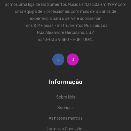
Somos uma loja de Instrumentos Musicais Nascida em 1999 com
Trombones
uma equipa de 7 profissionais com mais de 35 anos de
experiência para o servir e aconselhar!
Tubas
Tons & Melodias - Instrumentos Musicais Lda
Harmonicas
Rua Alexandre Herculano, 532
3510-035 VISEU - PORTUGAL
Melódicas
Outros Instrumentos
Palhetas
Acessórios
Informação
ARCO
Sobre Nós
Violinos
Serviços
Violas de Arco
As nossas marcas
Violoncelos
Termos e Condições