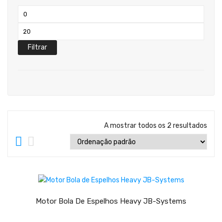
Teclados
Preço
Arrangers
mínimo
Preço
Sintetizadores
máximo
Filtrar
Controladores Midi
Órgãos Litúrgicos
Amplificação
Acessórios
A mostrar todos os 2 resultados
BATERIA & PERCURSÃO
Baterias Acústicas
LER MAIS
Baterias Digitais
Percursão Eletrónica
Motor Bola De Espelhos Heavy JB-Systems
Hardware