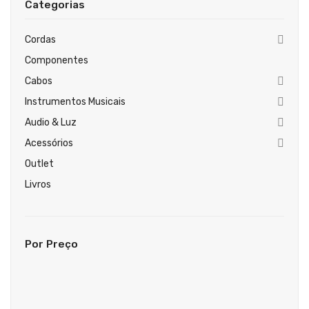
Categorias
Guitarras Clássicas
Guitarras Acústicas
Cordas
Componentes
Baixos Elétricos
Cabos
Baixos Acústicos
Instrumentos Musicais
Amplificadores Baixo
Audio & Luz
Acessórios
Amplificadores Guitarra
Outlet
Efeitos
Livros
Estojos / Sacos
Acessórios
Por Preço
PIANOS & TECLADOS
Pianos Digitais