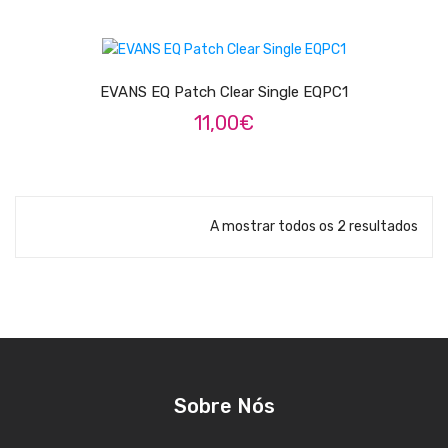
Pratos
LER MAIS
Peles
EVANS EQ Patch Clear Single EQPC1
Baquetas
11,00
€
Percursão
Cajons
A mostrar todos os 2 resultados
Acessórios
SOPROS
Flautas Transversais
Clarinetes
Saxofones
Sobre Nós
Trompetes