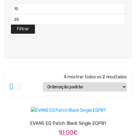
Teclados
Preço
Arrangers
mínimo
Preço
Sintetizadores
máximo
Filtrar
Controladores Midi
Órgãos Litúrgicos
Amplificação
Acessórios
A mostrar todos os 2 resultados
BATERIA & PERCURSÃO
Baterias Acústicas
LER MAIS
Baterias Digitais
Percursão Eletrónica
EVANS EQ Patch Black Single EQPB1
10,00
€
Hardware