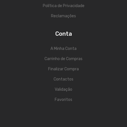
Contrabaixos
Política de Privacidade
Reclamações
Almofadas
Resinas
Conta
Acessórios
A Minha Conta
INSTRUMENTOS TRADICIONAIS
Carrinho de Compras
Acordeões
Finalizar Compra
Concertinas
Contactos
Cavaquinhos
Validação
Guitarras Portuguesas
Favoritos
Bandolins
Banjos