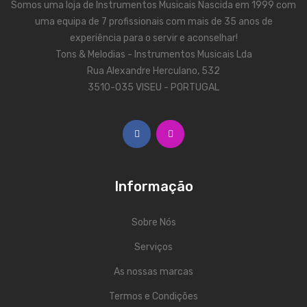
Somos uma loja de Instrumentos Musicais Nascida em 1999 com
Trombones
uma equipa de 7 profissionais com mais de 35 anos de
experiência para o servir e aconselhar!
Tubas
Tons & Melodias - Instrumentos Musicais Lda
Rua Alexandre Herculano, 532
Harmonicas
3510-035 VISEU - PORTUGAL
Melódicas
Outros Instrumentos
Palhetas
Acessórios
Informação
ARCO
Sobre Nós
Violinos
Serviços
Violas de Arco
As nossas marcas
Violoncelos
Termos e Condições