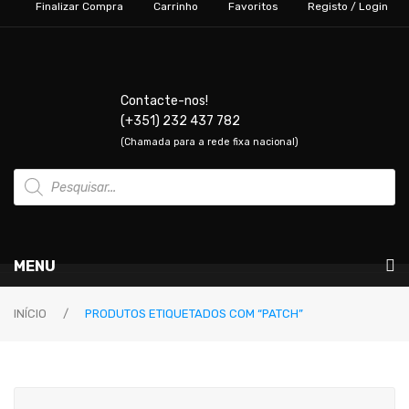
Finalizar Compra
Carrinho
Favoritos
Registo / Login
Contacte-nos!
(+351) 232 437 782
(Chamada para a rede fixa nacional)
Products
search
MENU
Instrumentos Musicais
INÍCIO
/
PRODUTOS ETIQUETADOS COM “PATCH”
GUITARRAS & BAIXOS
Guitarras Elétricas