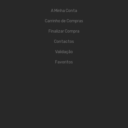
Contrabaixos
A Minha Conta
Almofadas
Carrinho de Compras
Resinas
Finalizar Compra
Acessórios
Contactos
INSTRUMENTOS TRADICIONAIS
Validação
Acordeões
Favoritos
Concertinas
Cavaquinhos
Guitarras Portuguesas
Bandolins
Banjos