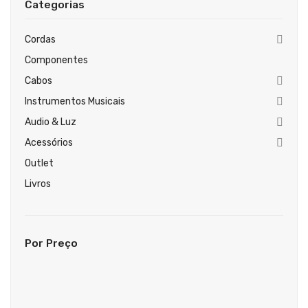
Categorias
Guitarras Clássicas
Guitarras Acústicas
Cordas
Componentes
Baixos Elétricos
Cabos
Baixos Acústicos
Instrumentos Musicais
Amplificadores Baixo
Audio & Luz
Acessórios
Amplificadores Guitarra
Outlet
Efeitos
Livros
Estojos / Sacos
Acessórios
Por Preço
PIANOS & TECLADOS
Pianos Digitais