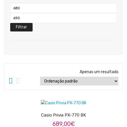
Teclados
Preço
Arrangers
mínimo
Preço
Sintetizadores
máximo
Filtrar
Controladores Midi
Órgãos Litúrgicos
Amplificação
Acessórios
Apenas um resultado
BATERIA & PERCURSÃO
Baterias Acústicas
LER MAIS
Baterias Digitais
Percursão Eletrónica
Casio Privia PX-770 BK
689,00
€
Hardware