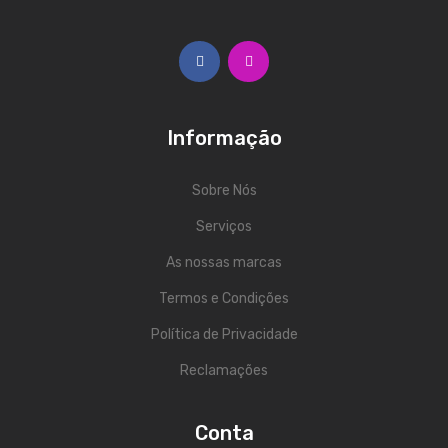
Trombones
Tubas
Harmonicas
Informação
Melódicas
Outros Instrumentos
Sobre Nós
Palhetas
Serviços
As nossas marcas
Acessórios
Termos e Condições
ARCO
Política de Privacidade
Violinos
Reclamações
Violas de Arco
Violoncelos
Conta