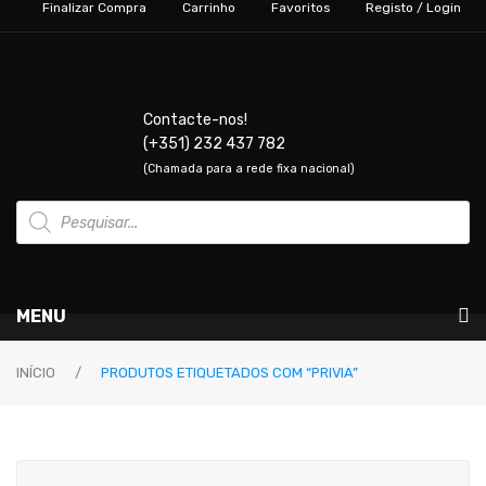
Finalizar Compra
Carrinho
Favoritos
Registo / Login
Contacte-nos!
(+351) 232 437 782
(Chamada para a rede fixa nacional)
Products
search
MENU
Instrumentos Musicais
INÍCIO
/
PRODUTOS ETIQUETADOS COM “PRIVIA”
GUITARRAS & BAIXOS
Guitarras Elétricas