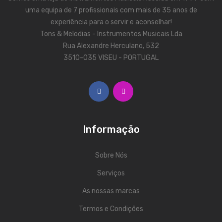
ÁUDIO
uma equipa de 7 profissionais com mais de 35 anos de
Microfones
experiência para o servir e aconselhar!
Tons & Melodias - Instrumentos Musicais Lda
Sistemas sem Fio
Rua Alexandre Herculano, 532
3510-035 VISEU - PORTUGAL
Monitorização In-Ears
Sistemas PA
Mesas Analógicas
Mesas Digitais
Informação
Auscultadores
Sobre Nós
Colunas Ativas
Serviços
Colunas Passivas
As nossas marcas
Amplificadores
Termos e Condições
Processamento Sinal