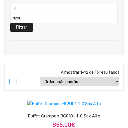
Teclados
Preço
Arrangers
mínimo
Preço
Sintetizadores
máximo
Filtrar
Controladores Midi
Órgãos Litúrgicos
Amplificação
Acessórios
A mostrar 1–12 de 13 resultados
BATERIA & PERCURSÃO
Baterias Acústicas
LER MAIS
Baterias Digitais
Percursão Eletrónica
Buffet Crampon BC8101-1-0 Sax Alto
855,00
€
Hardware