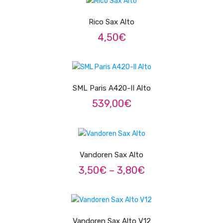
Trombones
Rico Sax Alto
Tubas
4,50
€
Harmonicas
LER MAIS
Melódicas
SML Paris A420-II Alto
Outros Instrumentos
539,00
€
Palhetas
VER OPÇÕES
Acessórios
ARCO
Vandoren Sax Alto
Price
3,50
€
–
3,80
€
Violinos
range:
3,50€
Violas de Arco
VER OPÇÕES
through
3,80€
Violoncelos
Vandoren Sax Alto V12