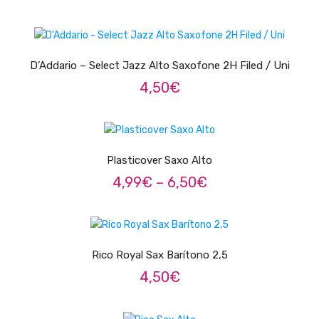
Pratos
VER OPÇÕES
Peles
D’Addario – Select Jazz Alto Saxofone 2H Filed / Uni
Baquetas
4,50
€
Percursão
VER OPÇÕES
Cajons
Plasticover Saxo Alto
Acessórios
Price
4,99
€
–
6,50
€
SOPROS
range:
4,99€
VER OPÇÕES
Flautas Transversais
through
6,50€
Clarinetes
Rico Royal Sax Barítono 2,5
4,50
€
Saxofones
Trompetes
VER OPÇÕES