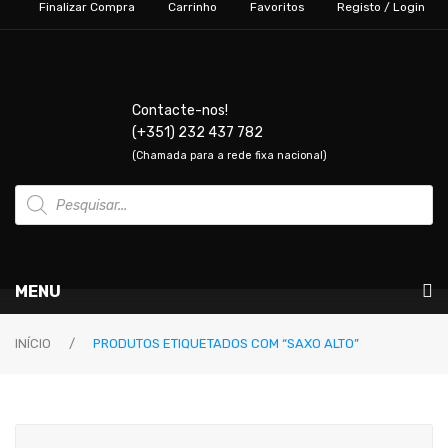
Finalizar Compra
Carrinho
Favoritos
Registo / Login
Contacte-nos!
(+351) 232 437 782
(Chamada para a rede fixa nacional)
Products
search
MENU
Instrumentos Musicais
INÍCIO
/
PRODUTOS ETIQUETADOS COM “SAXO ALTO”
GUITARRAS & BAIXOS
Guitarras Elétricas