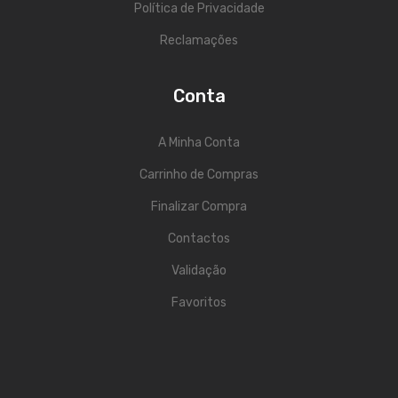
Política de Privacidade
Acessórios
Reclamações
Componentes
Conta
LUZ
Projetores
A Minha Conta
Moving Heads
Carrinho de Compras
Finalizar Compra
Efeitos
Contactos
Máquinas de Fumo
Validação
Lasers
Favoritos
Mesas DMX
Candeeiros
Acessórios