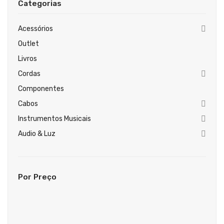
Categorias
Guitarras Clássicas
Guitarras Acústicas
Acessórios
Outlet
Baixos Elétricos
Livros
Baixos Acústicos
Cordas
Amplificadores Baixo
Componentes
Cabos
Amplificadores Guitarra
Instrumentos Musicais
Efeitos
Audio & Luz
Estojos / Sacos
Acessórios
Por Preço
PIANOS & TECLADOS
Pianos Digitais