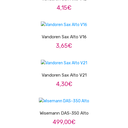
Contrabaixos
4,15
€
Almofadas
VER OPÇÕES
Resinas
Vandoren Sax Alto V16
Acessórios
3,65
€
INSTRUMENTOS TRADICIONAIS
VER OPÇÕES
Acordeões
Concertinas
Vandoren Sax Alto V21
4,30
€
Cavaquinhos
Guitarras Portuguesas
LER MAIS
Bandolins
Wisemann DAS-350 Alto
Banjos
499,00
€