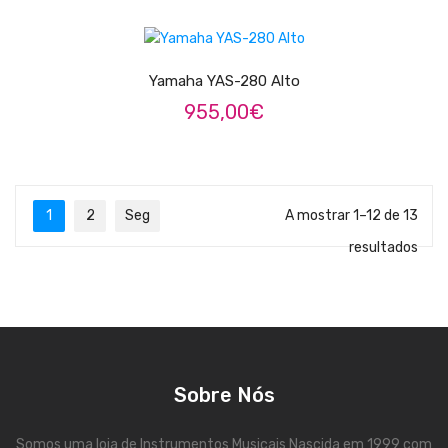
Viola Braguesa
ADICIONAR
Ukuleles
Yamaha YAS-280 Alto
Bombos
955,00
€
CORDAS
Clássica
Elétrica
1
2
Seg
A mostrar 1–12 de 13
resultados
Baixo
Ukulele
Arco
Tradicionais
Sobre Nós
Audio & Luz
Somos uma loja de Instrumentos Musicais Nascida em 1999 com