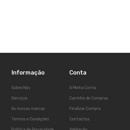
Informação
Conta
Sobre Nós
A Minha Conta
5
Serviços
Carrinho de Compras
As nossas marcas
Finalizar Compra
Termos e Condições
Contactos
Política de Privacidade
Validação