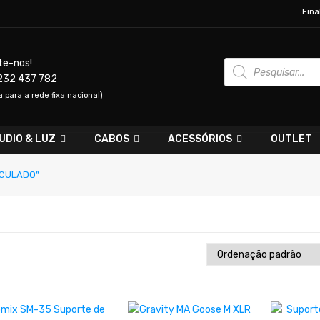
Fina
Products
te-nos!
search
232 437 782
para a rede fixa nacional)
UDIO & LUZ
CABOS
ACESSÓRIOS
OUTLET
ICULADO”
ADICIONAR