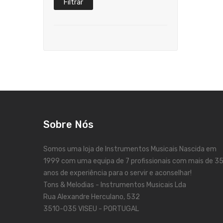
Filtrar
Sobre Nós
Somos uma loja de Instrumentos Musicais Nascida em
1999 com uma equipa de 7 profissionais com mais de 3
anos de experiência para o servir e aconselhar!
Tons & Melodias - Instrumentos Musicais Lda
Rua Alexandre Herculano, 532
3510-035 VISEU - PORTUGAL