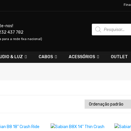
Fina
Products
te-nos!
search
232 437 782
para a rede fixa nacional)
UDIO & LUZ
CABOS
ACESSÓRIOS
OUTLET
LER MAIS
LER MAIS