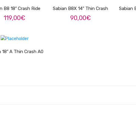
n B8 18″ Crash Ride
Sabian B8X 14″ Thin Crash
Sabian 
119,00
€
90,00
€
LER MAIS
an 18″ A Thin Crash A0225