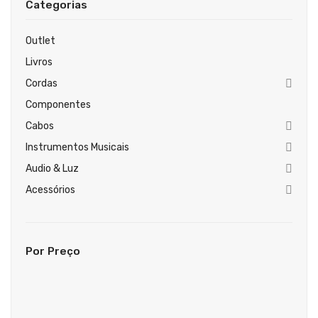
Categorias
Guitarras Clássicas
Guitarras Acústicas
Outlet
Livros
Baixos Elétricos
Cordas
Baixos Acústicos
Componentes
Amplificadores Baixo
Cabos
Instrumentos Musicais
Amplificadores Guitarra
Audio & Luz
Efeitos
Acessórios
Estojos / Sacos
Acessórios
Por Preço
PIANOS & TECLADOS
Pianos Digitais