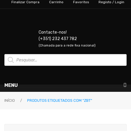
Finalizar Compra
Carrinho
Favoritos
Registo / Login
Contacte-nos!
(+351) 232 437 782
(Chamada para a rede fixa nacional)
Products
search
MENU
Instrumentos Musicais
INÍCIO
/
PRODUTOS ETIQUETADOS COM “ZBT”
GUITARRAS & BAIXOS
Guitarras Elétricas