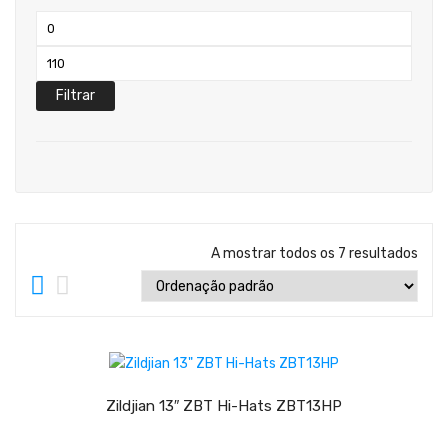
Teclados
Preço
Arrangers
mínimo
Preço
Sintetizadores
máximo
Filtrar
Controladores Midi
Órgãos Litúrgicos
Amplificação
Acessórios
A mostrar todos os 7 resultados
BATERIA & PERCURSÃO
Baterias Acústicas
LER MAIS
Baterias Digitais
Percursão Eletrónica
Zildjian 13″ ZBT Hi-Hats ZBT13HP
Hardware