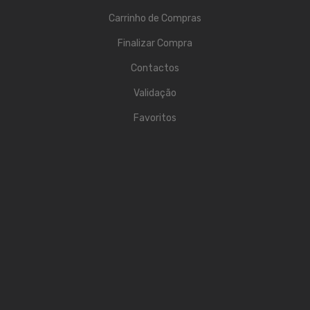
ÁUDIO
Carrinho de Compras
Microfones
Finalizar Compra
Sistemas sem Fio
Contactos
Monitorização In-Ears
Validação
Sistemas PA
Favoritos
Mesas Analógicas
Mesas Digitais
Auscultadores
Colunas Ativas
Colunas Passivas
Amplificadores
Processamento Sinal