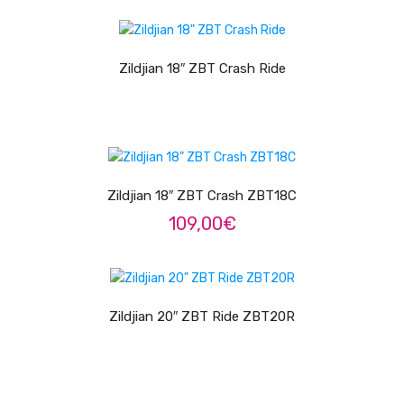
Trombones
LER MAIS
Tubas
Zildjian 18″ ZBT Crash Ride
Harmonicas
Melódicas
LER MAIS
Outros Instrumentos
Zildjian 18″ ZBT Crash ZBT18C
Palhetas
109,00
€
Acessórios
LER MAIS
ARCO
Violinos
Zildjian 20″ ZBT Ride ZBT20R
Violas de Arco
Violoncelos