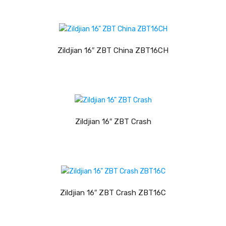
Pratos
LER MAIS
Peles
Zildjian 16″ ZBT China ZBT16CH
Baquetas
Percursão
Cajons
LER MAIS
Acessórios
Zildjian 16″ ZBT Crash
SOPROS
Flautas Transversais
LER MAIS
Clarinetes
Zildjian 16″ ZBT Crash ZBT16C
Saxofones
Trompetes