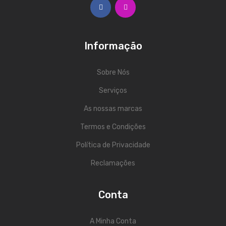
Viola Braguesa
Ukuleles
Informação
Bombos
CORDAS
Sobre Nós
Clássica
Serviços
Elétrica
As nossas marcas
Baixo
Termos e Condições
Política de Privacidade
Ukulele
Reclamações
Arco
Tradicionais
Conta
Audio & Luz
A Minha Conta