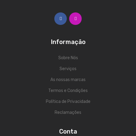
Trombones
Tubas
Harmonicas
Informação
Melódicas
Outros Instrumentos
Sobre Nós
Palhetas
Serviços
As nossas marcas
Acessórios
Termos e Condições
ARCO
Política de Privacidade
Violinos
Reclamações
Violas de Arco
Violoncelos
Conta