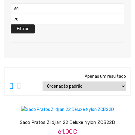
Teclados
Preço
Arrangers
mínimo
Preço
Sintetizadores
máximo
Filtrar
Controladores Midi
Órgãos Litúrgicos
Amplificação
Acessórios
Apenas um resultado
BATERIA & PERCURSÃO
Baterias Acústicas
ADICIONAR
Baterias Digitais
Percursão Eletrónica
Saco Pratos Zildjian 22 Deluxe Nylon ZCB22D
61,00
€
Hardware