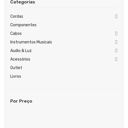
Categorias
Guitarras Clássicas
Guitarras Acústicas
Cordas
Componentes
Baixos Elétricos
Cabos
Baixos Acústicos
Instrumentos Musicais
Amplificadores Baixo
Audio & Luz
Acessórios
Amplificadores Guitarra
Outlet
Efeitos
Livros
Estojos / Sacos
Acessórios
Por Preço
PIANOS & TECLADOS
Pianos Digitais