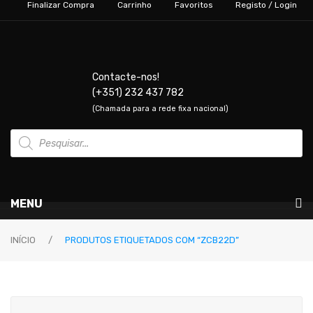
Finalizar Compra
Carrinho
Favoritos
Registo / Login
Contacte-nos!
(+351) 232 437 782
(Chamada para a rede fixa nacional)
Products
search
MENU
Instrumentos Musicais
INÍCIO
/
PRODUTOS ETIQUETADOS COM “ZCB22D”
GUITARRAS & BAIXOS
Guitarras Elétricas