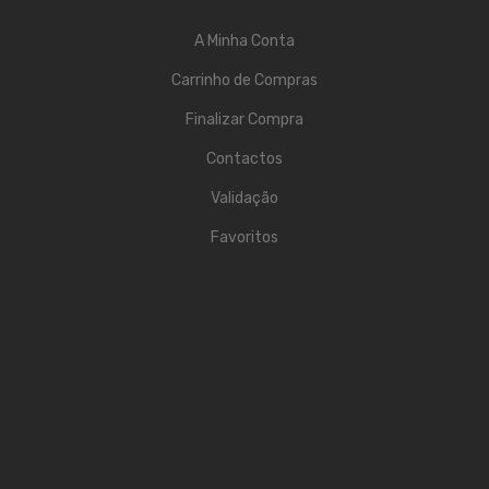
Contrabaixos
A Minha Conta
Almofadas
Carrinho de Compras
Resinas
Finalizar Compra
Acessórios
Contactos
INSTRUMENTOS TRADICIONAIS
Validação
Acordeões
Favoritos
Concertinas
Cavaquinhos
Guitarras Portuguesas
Bandolins
Banjos