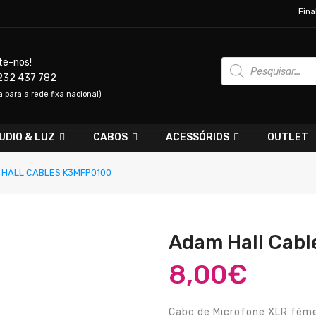
Fina
Products
te-nos!
search
232 437 782
para a rede fixa nacional)
UDIO & LUZ
CABOS
ACESSÓRIOS
OUTLET
HALL CABLES K3MFP0100
Adam Hall Cab
8,00
€
Cabo de Microfone XLR fêm