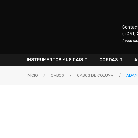
Contac
(+351) 
(Chamada 
INSTRUMENTOS MUSICAIS
CORDAS
A
INÍCIO
/
CABOS
/
CABOS DE COLUNA
/
ADAM 