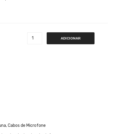
s K3MFP0100
ADICIONAR
una
,
Cabos de Microfone