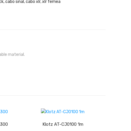
ck
,
cabo sinal
,
cabo xlr
,
xlr femea
able material.
ADICIONAR
0300
Klotz AT-CJ0100 1m