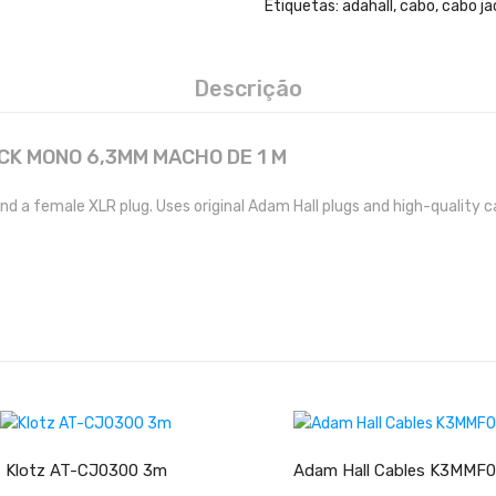
Etiquetas:
adahall
,
cabo
,
cabo ja
Descrição
CK MONO 6,3MM MACHO DE 1 M
nd a female XLR plug. Uses original Adam Hall plugs and high-quality c
LER MAIS
ADICIONAR
Klotz AT-CJ0300 3m
Adam Hall Cables K3MMF