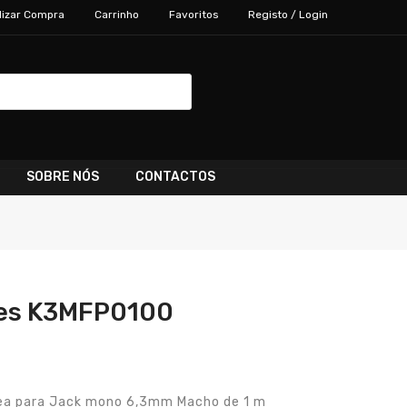
lizar Compra
Carrinho
Favoritos
Registo / Login
SOBRE NÓS
CONTACTOS
les K3MFP0100
ea para Jack mono 6,3mm Macho de 1 m