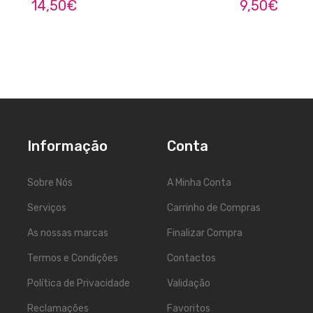
14,50
€
9,50
€
Informação
Conta
Sobre Nós
A Minha Conta
5
Serviços
Carrinho de Compras
As nossas marcas
Finalizar Compra
Termos e Condições
Contactos
Política de Privacidade
Validação
Reclamações
Favoritos