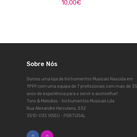
10,00
€
Sobre Nós
Somos uma loja de Instrumentos Musicais Nascida em
1999 com uma equipa de 7 profissionais com mais de 3
anos de experiência para o servir e aconselhar!
Tons & Melodias - Instrumentos Musicais Lda
Rua Alexandre Herculano, 532
3510-035 VISEU - PORTUGAL