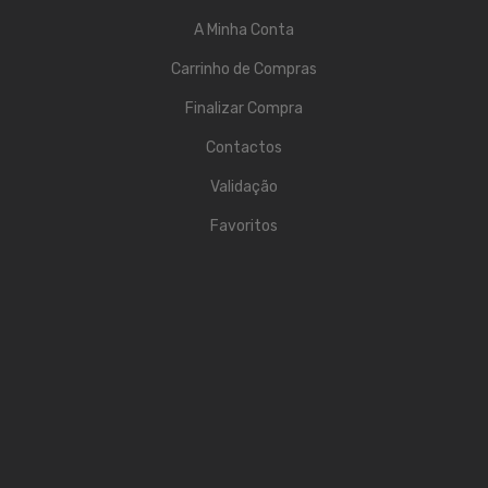
INSTALAÇÃO
A Minha Conta
Colunas
Carrinho de Compras
Amplificadores de Linha
Finalizar Compra
Cabos
Contactos
Validação
Cabos de Microfone
Favoritos
Cabos de Instrumento
Cabos de Coluna
Cabos Audio
Cabos Midi
Cabos Patch
Multicores