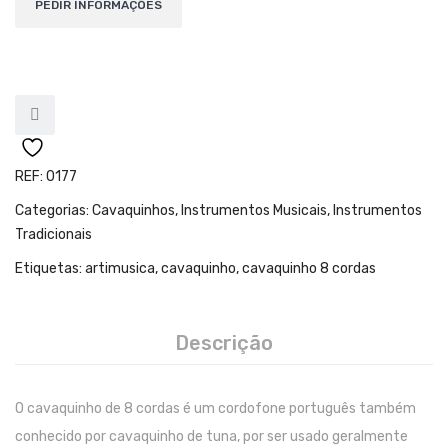
Teclados
Arrangers
Sintetizadores
Controladores Midi
Órgãos Litúrgicos
REF:
0177
Amplificação
Categorias:
Cavaquinhos
,
Instrumentos Musicais
,
Instrumentos
Tradicionais
Acessórios
Etiquetas:
artimusica
,
cavaquinho
,
cavaquinho 8 cordas
BATERIA & PERCURSÃO
Baterias Acústicas
Descrição
Baterias Digitais
Percursão Eletrónica
O cavaquinho de 8 cordas é um cordofone português também
conhecido por cavaquinho de tuna, por ser usado geralmente
Hardware