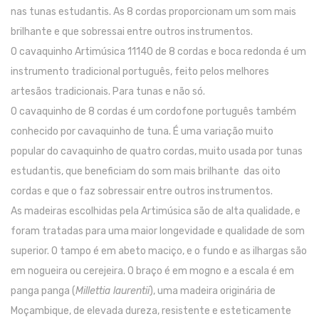
nas tunas estudantis. As 8 cordas proporcionam um som mais
Pratos
brilhante e que sobressai entre outros instrumentos.
O cavaquinho Artimúsica 11140 de 8 cordas e boca redonda é um
Peles
instrumento tradicional português, feito pelos melhores
Baquetas
artesãos tradicionais. Para tunas e não só.
Percursão
O cavaquinho de 8 cordas é um cordofone português também
conhecido por cavaquinho de tuna. É uma variação muito
Cajons
popular do cavaquinho de quatro cordas, muito usada por tunas
Acessórios
estudantis, que beneficiam do som mais brilhante das oito
cordas e que o faz sobressair entre outros instrumentos.
SOPROS
As madeiras escolhidas pela Artimúsica são de alta qualidade, e
Flautas Transversais
foram tratadas para uma maior longevidade e qualidade de som
superior. O tampo é em abeto maciço, e o fundo e as ilhargas são
Clarinetes
em nogueira ou cerejeira. O braço é em mogno e a escala é em
Saxofones
panga panga (
Millettia laurentii
), uma madeira originária de
Trompetes
Moçambique, de elevada dureza, resistente e esteticamente