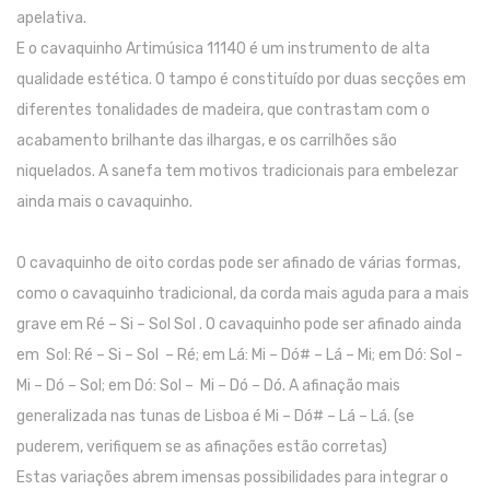
apelativa.
Trombones
E o cavaquinho Artimúsica 11140 é um instrumento de alta
Tubas
qualidade estética. O tampo é constituído por duas secções em
diferentes tonalidades de madeira, que contrastam com o
Harmonicas
acabamento brilhante das ilhargas, e os carrilhões são
Melódicas
niquelados. A sanefa tem motivos tradicionais para embelezar
ainda mais o cavaquinho.
Outros Instrumentos
Palhetas
O cavaquinho de oito cordas pode ser afinado de várias formas,
Acessórios
como o cavaquinho tradicional, da corda mais aguda para a mais
grave em Ré – Si – Sol Sol . O cavaquinho pode ser afinado ainda
ARCO
em Sol: Ré – Si – Sol – Ré; em Lá: Mi – Dó# – Lá – Mi; em Dó: Sol -
Violinos
Mi – Dó – Sol; em Dó: Sol – Mi – Dó – Dó. A afinação mais
generalizada nas tunas de Lisboa é Mi – Dó# – Lá – Lá. (se
Violas de Arco
puderem, verifiquem se as afinações estão corretas)
Violoncelos
Estas variações abrem imensas possibilidades para integrar o