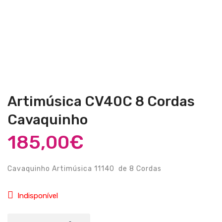
Guitarras Clássicas
Guitarras Acústicas
Baixos Elétricos
Baixos Acústicos
Amplificadores Baixo
Artimúsica CV40C 8 Cordas
Amplificadores Guitarra
Cavaquinho
Efeitos
185,00
€
Estojos / Sacos
Acessórios
Cavaquinho Artimúsica 11140 de 8 Cordas
PIANOS & TECLADOS
Indisponível
Pianos Digitais