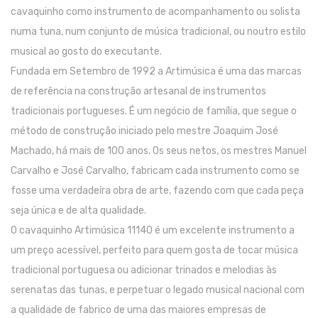
cavaquinho como instrumento de acompanhamento ou solista
Contrabaixos
numa tuna, num conjunto de música tradicional, ou noutro estilo
Almofadas
musical ao gosto do executante.
Resinas
Fundada em Setembro de 1992 a Artimúsica é uma das marcas
de referência na construção artesanal de instrumentos
Acessórios
tradicionais portugueses. É um negócio de família, que segue o
INSTRUMENTOS TRADICIONAIS
método de construção iniciado pelo mestre Joaquim José
Machado, há mais de 100 anos. Os seus netos, os mestres Manuel
Acordeões
Carvalho e José Carvalho, fabricam cada instrumento como se
Concertinas
fosse uma verdadeira obra de arte, fazendo com que cada peça
seja única e de alta qualidade.
Cavaquinhos
O cavaquinho Artimúsica 11140 é um excelente instrumento a
Guitarras Portuguesas
um preço acessível, perfeito para quem gosta de tocar música
Bandolins
tradicional portuguesa ou adicionar trinados e melodias às
serenatas das tunas, e perpetuar o legado musical nacional com
Banjos
a qualidade de fabrico de uma das maiores empresas de