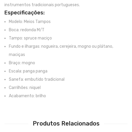
Viola Braguesa
instrumentos tradicionais portugueses.
Especificações:
Ukuleles
Modelo: Meios Tampos
Bombos
Boca: redonda M/T
CORDAS
Tampo: spruce maciço
Fundo e ilhargas: nogueira, cerejeira, mogno ou plátano,
Clássica
maciças
Elétrica
Braço: mogno
Escala: panga panga
Baixo
Sanefa: embutido tradicional
Ukulele
Carrilhões: niquel
Acabamento: brilho
Arco
Tradicionais
Audio & Luz
Produtos Relacionados