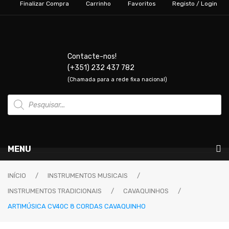
Finalizar Compra
Carrinho
Favoritos
Registo / Login
Contacte-nos!
(+351) 232 437 782
(Chamada para a rede fixa nacional)
Products
search
MENU
Instrumentos Musicais
INÍCIO
/
INSTRUMENTOS MUSICAIS
/
INSTRUMENTOS TRADICIONAIS
/
CAVAQUINHOS
/
GUITARRAS & BAIXOS
ARTIMÚSICA CV40C 8 CORDAS CAVAQUINHO
Guitarras Elétricas