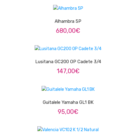
ÁUDIO
ADICIONAR
Microfones
Alhambra 5P
Sistemas sem Fio
680,00
€
Monitorização In-Ears
ADICIONAR
Sistemas PA
Mesas Analógicas
Lusitana GC200 OP Cadete 3/4
147,00
€
Mesas Digitais
Auscultadores
ADICIONAR
Colunas Ativas
Guitalele Yamaha GL1 BK
Colunas Passivas
95,00
€
Amplificadores
LER MAIS
Processamento Sinal