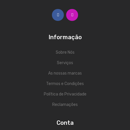
ESTÚDIO & DJ
Monitores de Estúdio
Interfaces Audio
Informação
Microfones
Sobre Nós
Gravadores
Serviços
Controladores Midi
As nossas marcas
Controladores DJ
Termos e Condições
Mesas DJ
Política de Privacidade
Leitores DJ
Reclamações
Auscultadores
Conta
Acessórios