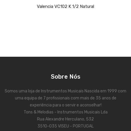
Valencia VC102 K 1/2 Natural
Acessórios
Componentes
LUZ
Projetores
Moving Heads
Efeitos
Sobre Nós
Máquinas de Fumo
Somos uma loja de Instrumentos Musicais Nascida em 1999 com
Lasers
uma equipa de 7 profissionais com mais de 35 anos de
Mesas DMX
experiência para o servir e aconselhar!
Tons & Melodias - Instrumentos Musicais Lda
Candeeiros
Rua Alexandre Herculano, 532
3510-035 VISEU - PORTUGAL
Acessórios