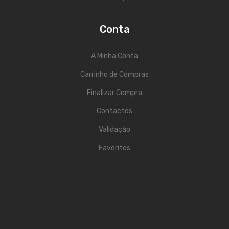
Viola Braguesa
Ukuleles
Conta
Bombos
A Minha Conta
CORDAS
Carrinho de Compras
Clássica
Finalizar Compra
Elétrica
Contactos
Baixo
Validação
Ukulele
Favoritos
Arco
Tradicionais
Audio & Luz