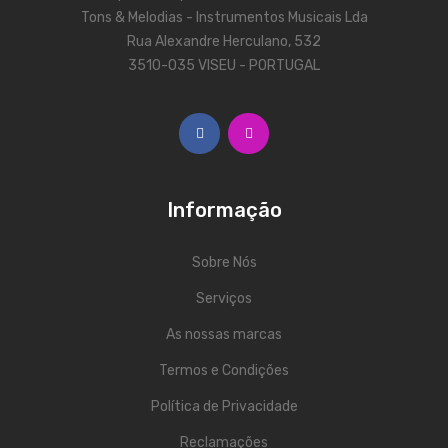
Contrabaixos
Tons & Melodias - Instrumentos Musicais Lda
Rua Alexandre Herculano, 532
Almofadas
3510-035 VISEU - PORTUGAL
Resinas
Acessórios
INSTRUMENTOS TRADICIONAIS
Informação
Acordeões
Concertinas
Sobre Nós
Cavaquinhos
Serviços
As nossas marcas
Guitarras Portuguesas
Termos e Condições
Bandolins
Política de Privacidade
Banjos
Reclamações