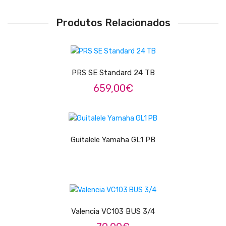
Pratos
Produtos Relacionados
Peles
ADICIONAR
Baquetas
PRS SE Standard 24 TB
Percursão
659,00
€
Cajons
LER MAIS
Acessórios
SOPROS
Guitalele Yamaha GL1 PB
Flautas Transversais
Clarinetes
LER MAIS
Saxofones
Valencia VC103 BUS 3/4
Trompetes