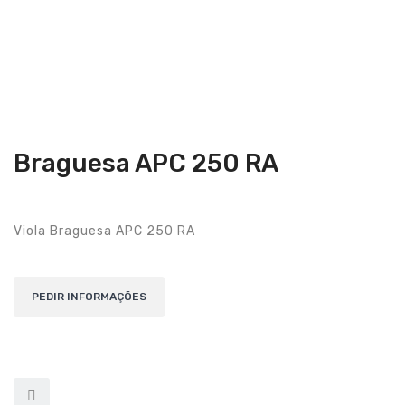
Guitarras Clássicas
Guitarras Acústicas
Baixos Elétricos
Baixos Acústicos
Amplificadores Baixo
Braguesa APC 250 RA
Amplificadores Guitarra
Efeitos
Viola Braguesa APC 250 RA
Estojos / Sacos
Acessórios
PIANOS & TECLADOS
Pianos Digitais