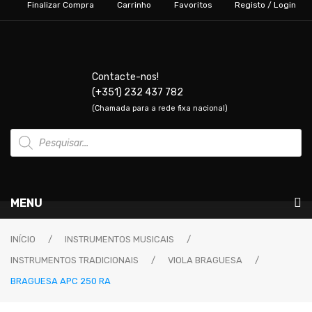
Finalizar Compra
Carrinho
Favoritos
Registo / Login
Contacte-nos!
(+351) 232 437 782
(Chamada para a rede fixa nacional)
Products
search
MENU
Instrumentos Musicais
INÍCIO
/
INSTRUMENTOS MUSICAIS
/
INSTRUMENTOS TRADICIONAIS
/
VIOLA BRAGUESA
/
GUITARRAS & BAIXOS
BRAGUESA APC 250 RA
Guitarras Elétricas