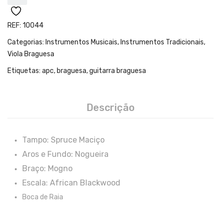
Teclados
Arrangers
REF:
10044
Sintetizadores
Categorias:
Instrumentos Musicais
,
Instrumentos Tradicionais
,
Viola Braguesa
Controladores Midi
Etiquetas:
apc
,
braguesa
,
guitarra braguesa
Órgãos Litúrgicos
Amplificação
Descrição
Acessórios
BATERIA & PERCURSÃO
Tampo: Spruce Maciço
Aros e Fundo: Nogueira
Baterias Acústicas
Braço: Mogno
Baterias Digitais
Escala: African Blackwood
Boca de Raia
Percursão Eletrónica
Hardware