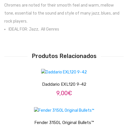
Chromes are noted for their smooth feel and warm, mellow
Pratos
tone, essential to the sound and style of many jazz, blues, and
Peles
rock players.
IDEAL FOR: Jazz, All Genres
Baquetas
Percursão
Produtos Relacionados
Cajons
Acessórios
ADICIONAR
SOPROS
Daddario EXL120 9-42
Flautas Transversais
9,00
€
Clarinetes
LER MAIS
Saxofones
Fender 3150L Original Bullets™
Trompetes