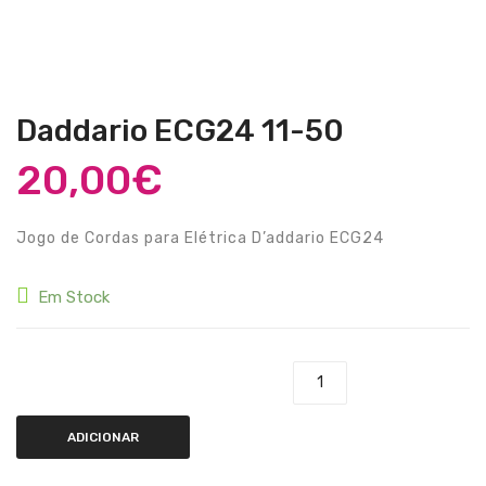
Guitarras Clássicas
Guitarras Acústicas
Baixos Elétricos
Daddario ECG24 11-50
Baixos Acústicos
20,00
€
Amplificadores Baixo
Amplificadores Guitarra
Jogo de Cordas para Elétrica D’addario ECG24
Efeitos
Em Stock
Estojos / Sacos
Acessórios
Quantidade de Daddario ECG24 11-50
PIANOS & TECLADOS
ADICIONAR
Pianos Digitais