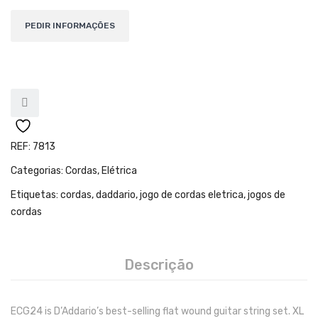
Teclados
Arrangers
Sintetizadores
Controladores Midi
Órgãos Litúrgicos
Amplificação
REF:
7813
Categorias:
Cordas
,
Elétrica
Acessórios
Etiquetas:
cordas
,
daddario
,
jogo de cordas eletrica
,
jogos de
BATERIA & PERCURSÃO
cordas
Baterias Acústicas
Baterias Digitais
Descrição
Percursão Eletrónica
ECG24 is D’Addario’s best-selling flat wound guitar string set. XL
Hardware