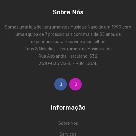
Contrabaixos
Sobre Nós
Almofadas
Somos uma loja de Instrumentos Musicais Nascida em 1999 com
Resinas
uma equipa de 7 profissionais com mais de 35 anos de
experiência para o servir e aconselhar!
Acessórios
Tons & Melodias - Instrumentos Musicais Lda
INSTRUMENTOS TRADICIONAIS
Rua Alexandre Herculano, 532
3510-035 VISEU - PORTUGAL
Acordeões
Concertinas
Cavaquinhos
Guitarras Portuguesas
Informação
Bandolins
Sobre Nós
Banjos
Serviços