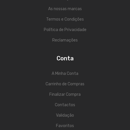
Viola Braguesa
As nossas marcas
Ukuleles
Termos e Condições
Bombos
Política de Privacidade
CORDAS
Reclamações
Clássica
Conta
Elétrica
Baixo
A Minha Conta
Carrinho de Compras
Ukulele
Finalizar Compra
Arco
Contactos
Tradicionais
Validação
Audio & Luz
Favoritos