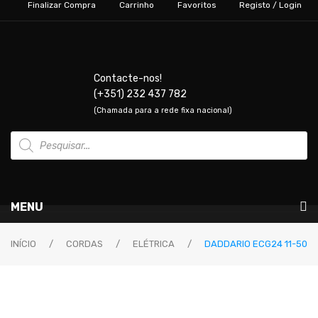
Finalizar Compra
Carrinho
Favoritos
Registo / Login
Contacte-nos!
(+351) 232 437 782
(Chamada para a rede fixa nacional)
Products
search
MENU
Instrumentos Musicais
INÍCIO
/
CORDAS
/
ELÉTRICA
/
DADDARIO ECG24 11-50
GUITARRAS & BAIXOS
Guitarras Elétricas