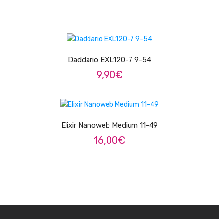
Trombones
Tubas
ADICIONAR
Harmonicas
Daddario EXL120-7 9-54
Melódicas
9,90
€
Outros Instrumentos
ADICIONAR
Palhetas
Elixir Nanoweb Medium 11-49
Acessórios
16,00
€
ARCO
Violinos
Violas de Arco
Violoncelos