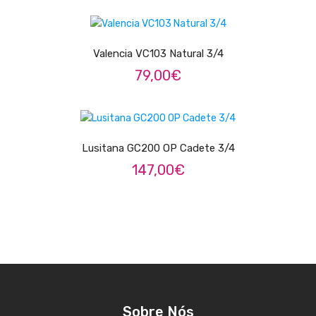
ADICIONAR
Trombones
Tubas
Valencia VC103 Natural 3/4
79,00
€
Harmonicas
Melódicas
ADICIONAR
Outros Instrumentos
Lusitana GC200 OP Cadete 3/4
Palhetas
147,00
€
Acessórios
ARCO
Violinos
Violas de Arco
Violoncelos
Sobre Nós