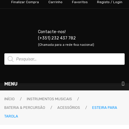
Finalizar Compra
Carrinho
Favoritos
Registo / Login
Contacte-nos!
(+351) 232 437 782
(Chamada para a rede fixa nacional)
Products
search
MENU
Instrumentos Musicais
INÍCIO
/
INSTRUMENTOS MUSICAIS
/
BATERIA & PERCURSÃO
/
ACESSÓRIOS
/
ESTEIRA PARA
GUITARRAS & BAIXOS
TAROLA
Guitarras Elétricas