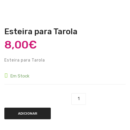
Guitarras Clássicas
Guitarras Acústicas
Baixos Elétricos
Esteira para Tarola
Baixos Acústicos
8,00
€
Amplificadores Baixo
Esteira para Tarola
Amplificadores Guitarra
Efeitos
Em Stock
Estojos / Sacos
Acessórios
Quantidade de Esteira para Tarola
PIANOS & TECLADOS
ADICIONAR
Pianos Digitais