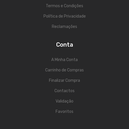
Viola Braguesa
Termos e Condições
Ukuleles
Política de Privacidade
Bombos
Reclamações
CORDAS
Conta
Clássica
A Minha Conta
Elétrica
Carrinho de Compras
Baixo
Finalizar Compra
Ukulele
Contactos
Arco
Validação
Tradicionais
Favoritos
Audio & Luz