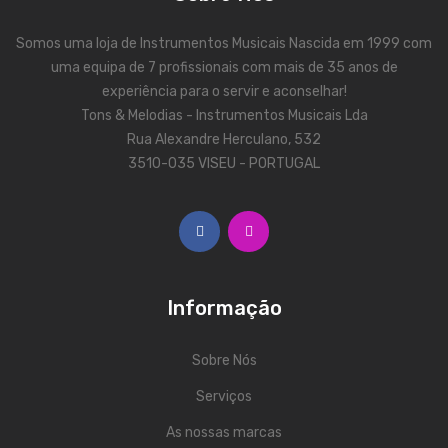
Contrabaixos
Somos uma loja de Instrumentos Musicais Nascida em 1999 com
Almofadas
uma equipa de 7 profissionais com mais de 35 anos de
experiência para o servir e aconselhar!
Resinas
Tons & Melodias - Instrumentos Musicais Lda
Acessórios
Rua Alexandre Herculano, 532
3510-035 VISEU - PORTUGAL
INSTRUMENTOS TRADICIONAIS
Acordeões
Concertinas
Cavaquinhos
Informação
Guitarras Portuguesas
Sobre Nós
Bandolins
Serviços
Banjos
As nossas marcas