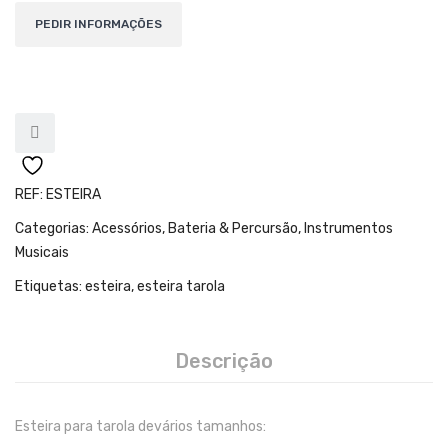
Teclados
Arrangers
Sintetizadores
Controladores Midi
Órgãos Litúrgicos
REF:
ESTEIRA
Amplificação
Categorias:
Acessórios
,
Bateria & Percursão
,
Instrumentos
Acessórios
Musicais
BATERIA & PERCURSÃO
Etiquetas:
esteira
,
esteira tarola
Baterias Acústicas
Descrição
Baterias Digitais
Percursão Eletrónica
Esteira para tarola devários tamanhos:
Hardware