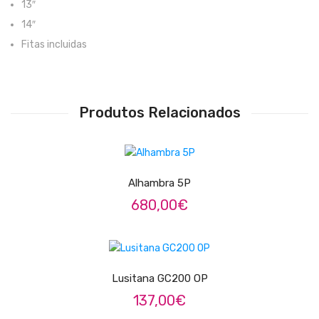
13″
Pratos
14″
Fitas incluidas
Peles
Baquetas
Percursão
Produtos Relacionados
Cajons
ADICIONAR
Acessórios
Alhambra 5P
SOPROS
680,00
€
Flautas Transversais
LER MAIS
Clarinetes
Lusitana GC200 OP
Saxofones
137,00
€
Trompetes