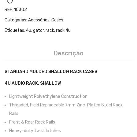
Teclados
REF:
10302
Arrangers
Categorias:
Acessórios
,
Cases
Sintetizadores
Etiquetas:
4u
,
gator
,
rack
,
rack 4u
Controladores Midi
Órgãos Litúrgicos
Descrição
Amplificação
STANDARD MOLDED SHALLOW RACK CASES
Acessórios
4U AUDIO RACK, SHALLOW
BATERIA & PERCURSÃO
Lightweight Polyethylene Construction
Baterias Acústicas
Threaded, Field Replaceable 7mm Zinc-Plated Steel Rack
Baterias Digitais
Rails
Front & Rear Rack Rails
Percursão Eletrónica
Heavy-duty twist latches
Hardware