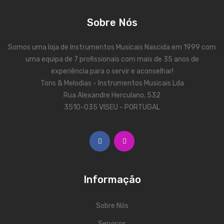
Viola Braguesa
Sobre Nós
Ukuleles
Bombos
Somos uma loja de Instrumentos Musicais Nascida em 1999 com
uma equipa de 7 profissionais com mais de 35 anos de
CORDAS
experiência para o servir e aconselhar!
Tons & Melodias - Instrumentos Musicais Lda
Clássica
Rua Alexandre Herculano, 532
Elétrica
3510-035 VISEU - PORTUGAL
Baixo
Ukulele
Arco
Informação
Tradicionais
Audio & Luz
Sobre Nós
Serviços