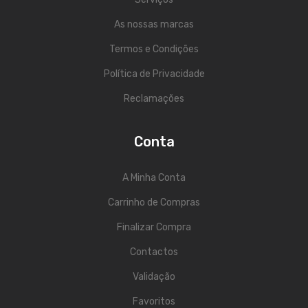
ÁUDIO
As nossas marcas
Microfones
Termos e Condições
Sistemas sem Fio
Política de Privacidade
Monitorização In-Ears
Reclamações
Sistemas PA
Mesas Analógicas
Conta
Mesas Digitais
A Minha Conta
Auscultadores
Carrinho de Compras
Colunas Ativas
Finalizar Compra
Colunas Passivas
Contactos
Amplificadores
Validação
Favoritos
Processamento Sinal