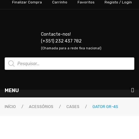
Finalizar Compra
Carrinho
Favoritos
Registo / Login
Contacte-nos!
(+351) 232 437 782
(Chamada para a rede fixa nacional)
Products
search
MENU
Instrumentos Musicais
INÍCIO
/
ACESSÓRIOS
/
CASES
/
GATOR GR-4S
GUITARRAS & BAIXOS
Guitarras Elétricas