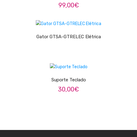
99,00
€
Contrabaixos
Almofadas
LER MAIS
Resinas
Gator GTSA-GTRELEC Elétrica
Acessórios
INSTRUMENTOS TRADICIONAIS
ADICIONAR
Acordeões
Concertinas
Suporte Teclado
30,00
€
Cavaquinhos
Guitarras Portuguesas
Bandolins
Banjos