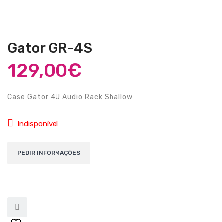
Guitarras Clássicas
Guitarras Acústicas
Gator GR-4S
Baixos Elétricos
129,00
€
Baixos Acústicos
Amplificadores Baixo
Case Gator 4U Audio Rack Shallow
Amplificadores Guitarra
Indisponível
Efeitos
Estojos / Sacos
Acessórios
PIANOS & TECLADOS
Pianos Digitais