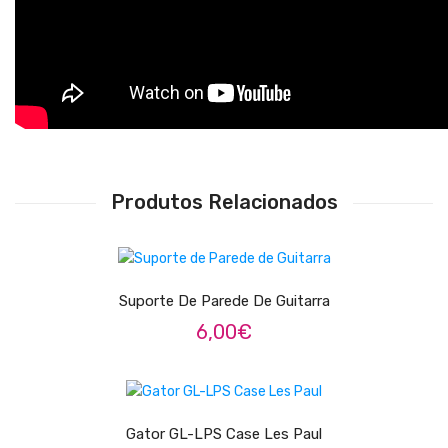
Trombones
Tubas
Harmonicas
Melódicas
Outros Instrumentos
Produtos Relacionados
Palhetas
LER MAIS
Acessórios
Suporte De Parede De Guitarra
ARCO
6,00
€
Violinos
Violas de Arco
LER MAIS
Violoncelos
Gator GL-LPS Case Les Paul