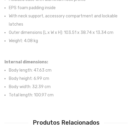
Trombones
EPS foam padding inside
With neck support, accessory compartment and lockable
Tubas
latches
Harmonicas
Outer dimensions (L x W x H): 103.51 x 38.74 x 13.34 cm
Weight: 4.08 kg
Melódicas
Outros Instrumentos
Internal dimensions:
Palhetas
Body length: 47.63 cm
Acessórios
Body height: 6.99 cm
Body width: 32.39 cm
ARCO
Total length: 100.97 cm
Violinos
Violas de Arco
Produtos Relacionados
Violoncelos