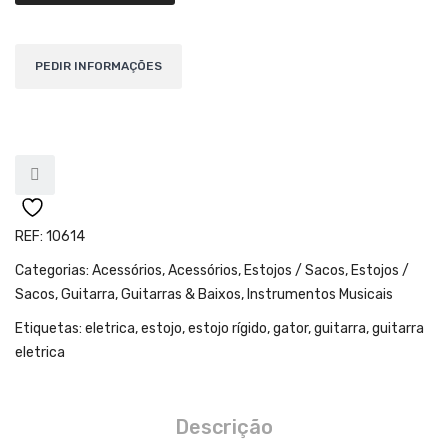
Teclados
Arrangers
Sintetizadores
Controladores Midi
Órgãos Litúrgicos
Amplificação
REF:
10614
Acessórios
Categorias:
Acessórios
,
Acessórios
,
Estojos / Sacos
,
Estojos /
BATERIA & PERCURSÃO
Sacos
,
Guitarra
,
Guitarras & Baixos
,
Instrumentos Musicais
Baterias Acústicas
Etiquetas:
eletrica
,
estojo
,
estojo rígido
,
gator
,
guitarra
,
guitarra
eletrica
Baterias Digitais
Percursão Eletrónica
Descrição
Hardware