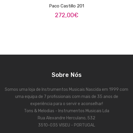
Viola Braguesa
Paco Castillo 201
272,00
€
Ukuleles
Bombos
CORDAS
Clássica
Elétrica
Sobre Nós
Baixo
Ukulele
Somos uma loja de Instrumentos Musicais Nascida em 1999 com
uma equipa de 7 profissionais com mais de 35 anos de
Arco
experiência para o servir e aconselhar!
Tradicionais
Tons & Melodias - Instrumentos Musicais Lda
Rua Alexandre Herculano, 532
Audio & Luz
3510-035 VISEU - PORTUGAL