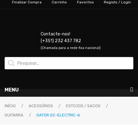
Finalizar Compra
Carrinho
Favoritos
Registo / Login
Contacte-nos!
(+351) 232 437 782
(Chamada para a rede fixa nacional)
Products
search
MENU
Instrumentos Musicais
INÍCIO
/
ACESSÓRIOS
/
ESTOJOS / SACOS
/
GUITARRA
/
GATOR GC-ELECTRIC-A
GUITARRAS & BAIXOS
Guitarras Elétricas