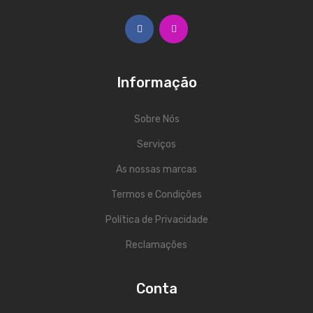
ÁUDIO
Microfones
Sistemas sem Fio
Informação
Monitorização In-Ears
Sistemas PA
Sobre Nós
Mesas Analógicas
Serviços
Mesas Digitais
As nossas marcas
Termos e Condições
Auscultadores
Política de Privacidade
Colunas Ativas
Reclamações
Colunas Passivas
Amplificadores
Conta
Processamento Sinal