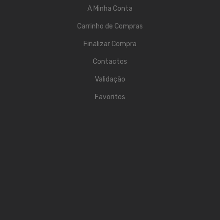
A Minha Conta
Acessórios
Carrinho de Compras
Componentes
Finalizar Compra
LUZ
Contactos
Projetores
Validação
Moving Heads
Favoritos
Efeitos
Máquinas de Fumo
Lasers
Mesas DMX
Candeeiros
Acessórios