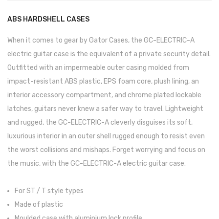
Pratos
ABS HARDSHELL CASES
Peles
When it comes to gear by Gator Cases, the GC-ELECTRIC-A
electric guitar case is the equivalent of a private security detail.
Baquetas
Outfitted with an impermeable outer casing molded from
Percursão
impact-resistant ABS plastic, EPS foam core, plush lining, an
Cajons
interior accessory compartment, and chrome plated lockable
latches, guitars never knew a safer way to travel. Lightweight
Acessórios
and rugged, the GC-ELECTRIC-A cleverly disguises its soft,
SOPROS
luxurious interior in an outer shell rugged enough to resist even
the worst collisions and mishaps. Forget worrying and focus on
Flautas Transversais
the music, with the GC-ELECTRIC-A electric guitar case.
Clarinetes
For ST / T style types
Saxofones
Made of plastic
Trompetes
Moulded case with aluminium lock profile