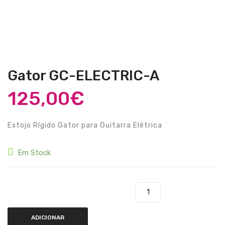
Guitarras Clássicas
Guitarras Acústicas
Baixos Elétricos
Baixos Acústicos
Gator GC-ELECTRIC-A
Amplificadores Baixo
125,00
€
Amplificadores Guitarra
Estojo Rígido Gator para Guitarra Elétrica
Efeitos
Estojos / Sacos
Em Stock
Acessórios
PIANOS & TECLADOS
Quantidade de Gator GC-ELECTRIC-A
Pianos Digitais
ADICIONAR