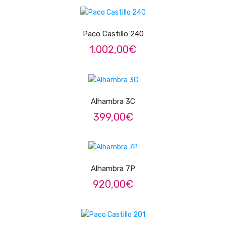
ADICIONAR
Contrabaixos
Almofadas
Paco Castillo 240
1.002,00
€
Resinas
Acessórios
LER MAIS
INSTRUMENTOS TRADICIONAIS
Alhambra 3C
Acordeões
399,00
€
Concertinas
LER MAIS
Cavaquinhos
Alhambra 7P
Guitarras Portuguesas
920,00
€
Bandolins
ADICIONAR
Banjos