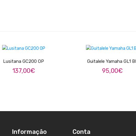
ADICIONAR
LER MAIS
Lusitana GC200 OP
Guitalele Yamaha GL1 B
137,00
€
95,00
€
Informação
Conta