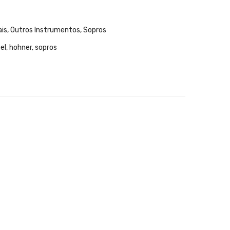
ais
,
Outros Instrumentos
,
Sopros
sel
,
hohner
,
sopros