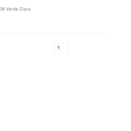
08 Verde Clara
Flauta Melody Verde Clara