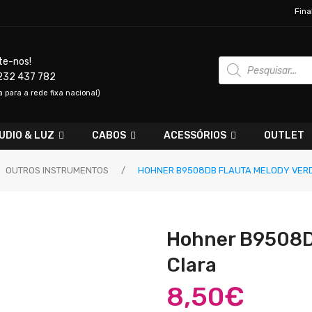
Fina
Products
te-nos!
search
232 437 782
para a rede fixa nacional)
UDIO & LUZ
CABOS
ACESSÓRIOS
OUTLET
OUTROS INSTRUMENTOS
/
HOHNER B9508DB FLAUTA MELODY VER
Hohner B9508D
Clara
8,50
€