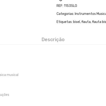
REF:
11535LG
Categorias:
Instrumentos Music
Etiquetas:
bisel
,
flauta
,
flauta bi
Descrição
sica musical
truções