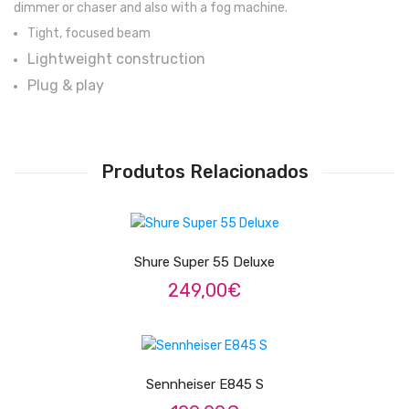
dimmer or chaser and also with a fog machine.
Pratos
Tight, focused beam
Lightweight construction
Peles
Plug & play
Baquetas
Percursão
Produtos Relacionados
Cajons
LER MAIS
Acessórios
SOPROS
Shure Super 55 Deluxe
Flautas Transversais
249,00
€
Clarinetes
LER MAIS
Saxofones
Sennheiser E845 S
Trompetes