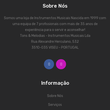
Contrabaixos
Sobre Nós
Almofadas
Somos uma loja de Instrumentos Musicais Nascida em 1999 com
uma equipa de 7 profissionais com mais de 35 anos de
Resinas
experiência para o servir e aconselhar!
Acessórios
Tons & Melodias - Instrumentos Musicais Lda
Rua Alexandre Herculano, 532
INSTRUMENTOS TRADICIONAIS
3510-035 VISEU - PORTUGAL
Acordeões
Concertinas
Cavaquinhos
Informação
Guitarras Portuguesas
Bandolins
Sobre Nós
Banjos
Serviços