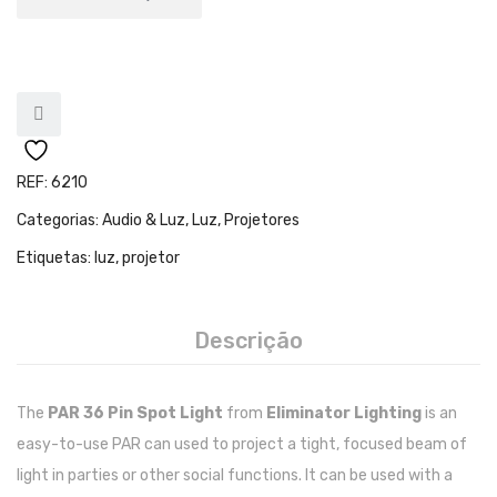
Teclados
Arrangers
Sintetizadores
Controladores Midi
Órgãos Litúrgicos
REF:
6210
Categorias:
Audio & Luz
,
Luz
,
Projetores
Amplificação
Etiquetas:
luz
,
projetor
Acessórios
BATERIA & PERCURSÃO
Descrição
Baterias Acústicas
Baterias Digitais
The
PAR 36 Pin Spot Light
from
Eliminator Lighting
is an
easy-to-use PAR can used to project a tight, focused beam of
Percursão Eletrónica
light in parties or other social functions. It can be used with a
Hardware