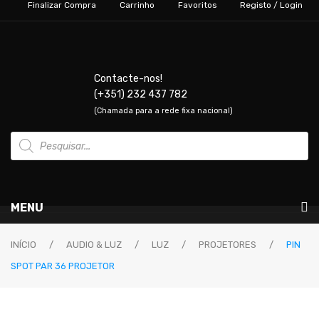
Finalizar Compra
Carrinho
Favoritos
Registo / Login
Contacte-nos!
(+351) 232 437 782
(Chamada para a rede fixa nacional)
Products
search
MENU
Instrumentos Musicais
INÍCIO
/
AUDIO & LUZ
/
LUZ
/
PROJETORES
/
PIN
SPOT PAR 36 PROJETOR
GUITARRAS & BAIXOS
Guitarras Elétricas