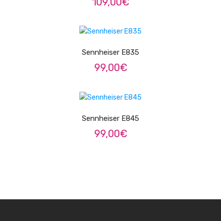
109,00
€
Trombones
LER MAIS
Tubas
Harmonicas
Sennheiser E835
99,00
€
Melódicas
LER MAIS
Outros Instrumentos
Palhetas
Sennheiser E845
Acessórios
99,00
€
ARCO
Violinos
Violas de Arco
Violoncelos