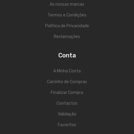
Viola Braguesa
As nossas marcas
Ukuleles
Termos e Condições
Política de Privacidade
Bombos
Reclamações
CORDAS
Clássica
Conta
Elétrica
A Minha Conta
Baixo
Carrinho de Compras
Ukulele
Finalizar Compra
Arco
Contactos
Tradicionais
Validação
Audio & Luz
Favoritos