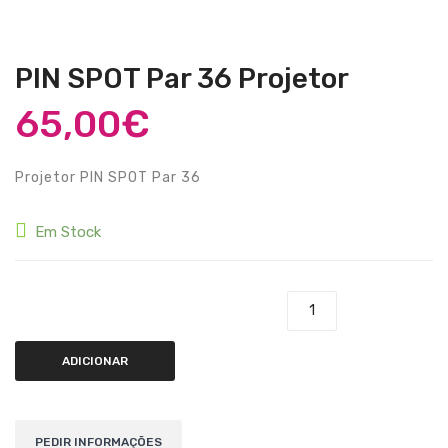
Guitarras Clássicas
Guitarras Acústicas
PIN SPOT Par 36 Projetor
Baixos Elétricos
65,00
€
Baixos Acústicos
Amplificadores Baixo
Projetor PIN SPOT Par 36
Amplificadores Guitarra
Em Stock
Efeitos
Estojos / Sacos
Quantidade de PIN SPOT Par 36 Projetor
Acessórios
ADICIONAR
PIANOS & TECLADOS
Pianos Digitais