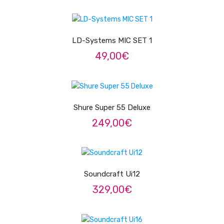
Viola Braguesa
ADICIONAR
Ukuleles
LD-Systems MIC SET 1
Bombos
49,00
€
CORDAS
LER MAIS
Clássica
Elétrica
Shure Super 55 Deluxe
249,00
€
Baixo
Ukulele
LER MAIS
Arco
Soundcraft Ui12
Tradicionais
329,00
€
Audio & Luz
ADICIONAR