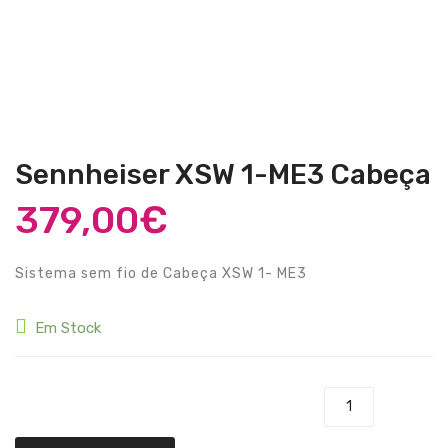
Guitarras Clássicas
Guitarras Acústicas
Baixos Elétricos
Baixos Acústicos
Sennheiser XSW 1-ME3 Cabeça
Amplificadores Baixo
379,00
€
Amplificadores Guitarra
Efeitos
Sistema sem fio de Cabeça XSW 1- ME3
Estojos / Sacos
Em Stock
Acessórios
PIANOS & TECLADOS
Quantidade de Sennheiser XSW 1-ME3 Cabeça
Pianos Digitais