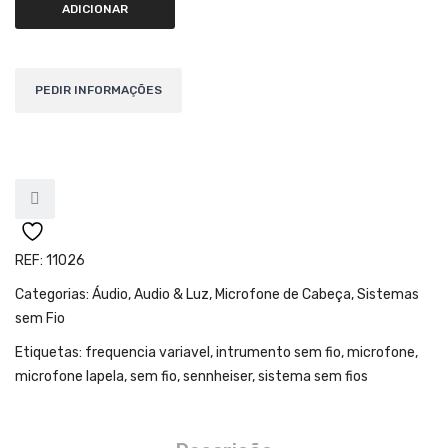
Teclados
ADICIONAR
Arrangers
Sintetizadores
Controladores Midi
Órgãos Litúrgicos
Amplificação
Acessórios
REF:
11026
BATERIA & PERCURSÃO
Categorias:
Áudio
,
Audio & Luz
,
Microfone de Cabeça
,
Sistemas
sem Fio
Baterias Acústicas
Etiquetas:
frequencia variavel
,
intrumento sem fio
,
microfone
,
Baterias Digitais
microfone lapela
,
sem fio
,
sennheiser
,
sistema sem fios
Percursão Eletrónica
Hardware