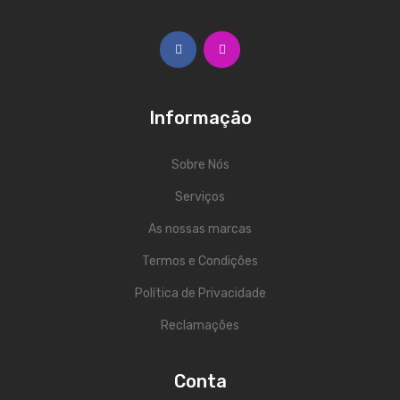
Acessórios
Componentes
LUZ
Informação
Projetores
Sobre Nós
Moving Heads
Serviços
Efeitos
As nossas marcas
Máquinas de Fumo
Termos e Condições
Lasers
Política de Privacidade
Mesas DMX
Reclamações
Candeeiros
Conta
Acessórios