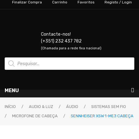
Finalizar Compra
Carrinho
Favoritos
Registo / Login
Contacte-nos!
(+351) 232 437 782
(Chamada para a rede fixa nacional)
Products
search
MENU
Instrumentos Musicais
INÍCIO
/
AUDIO & LUZ
/
ÁUDIO
/
SISTEMAS SEM FIO
/
MICROFONE DE CABEÇA
/
SENNHEISER XSW 1-ME3 CABEÇA
GUITARRAS & BAIXOS
Guitarras Elétricas