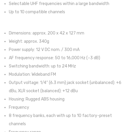
Selectable UHF frequencies within a large bandwidth
Trombones
Up to 10 compatible channels
Tubas
Harmonicas
Dimensions: approx. 200 x 42 x 127 mm
Weight: approx. 340g
Melódicas
Power supply: 12 V DC nom. / 300 mA
Outros Instrumentos
AF frequency response: 50 to 16,000 Hz (–3 dB)
Switching bandwidth: up to 24 MHz
Palhetas
Modulation: Wideband FM
Acessórios
Output voltage: 1/4“ (6.3 mm) jack socket (unbalanced): +6
ARCO
dBu, XLR socket (balanced): +12 dBu
Housing: Rugged ABS housing
Violinos
Frequency
Violas de Arco
8 frequency banks, each with up to 10 factory-preset
channels
Violoncelos