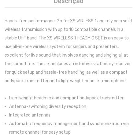
Descrição
Pratos
Hands-free performance. Go for XS WIRLESS 1 and rely on a solid
Peles
wireless transmission with up to 10 compatible channels in a
Baquetas
stable UHF band. The XS WIRELESS 1 HEADMIC SET is an easy to
use all-in-one wireless system for singers and presenters,
Percursão
excellent for live sound that involves dancing and singing all at
Cajons
the same time. The set includes an intuitive stationary receiver
Acessórios
for quick setup and hassle-free handling, as well as a compact
bodypack transmitter and a lightweight headset microphone.
SOPROS
Flautas Transversais
Lightweight headmic and compact bodypack transmitter
Antenna-switching diversity reception
Clarinetes
Integrated antennas
Saxofones
Automatic frequency management and synchronization via
remote channel for easy setup
Trompetes