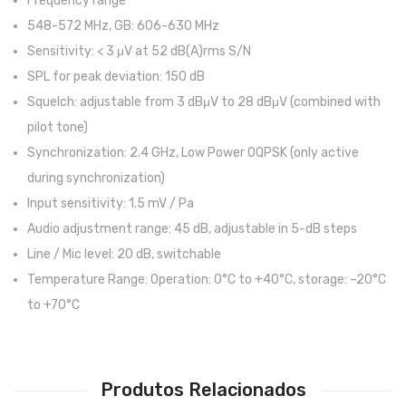
Frequency range
Contrabaixos
548-572 MHz, GB: 606-630 MHz
Sensitivity: < 3 μV at 52 dB(A)rms S/N
Almofadas
SPL for peak deviation: 150 dB
Resinas
Squelch: adjustable from 3 dBμV to 28 dBμV (combined with
Acessórios
pilot tone)
Synchronization: 2.4 GHz, Low Power OQPSK (only active
INSTRUMENTOS TRADICIONAIS
during synchronization)
Acordeões
Input sensitivity: 1.5 mV / Pa
Audio adjustment range: 45 dB, adjustable in 5-dB steps
Concertinas
Line / Mic level: 20 dB, switchable
Cavaquinhos
Temperature Range: Operation: 0°C to +40°C, storage: –20°C
to +70°C
Guitarras Portuguesas
Bandolins
Banjos
Produtos Relacionados