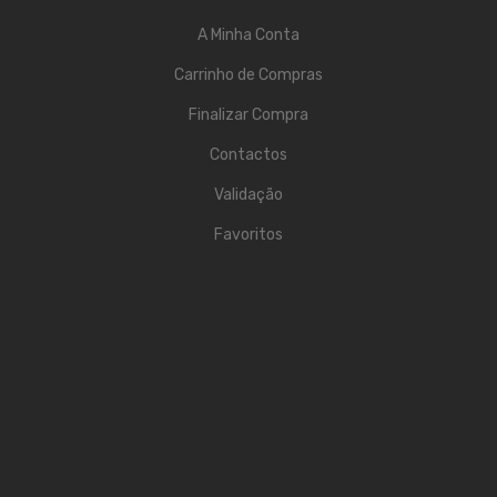
ESTÚDIO & DJ
A Minha Conta
Monitores de Estúdio
Carrinho de Compras
Finalizar Compra
Interfaces Audio
Contactos
Microfones
Validação
Gravadores
Favoritos
Controladores Midi
Controladores DJ
Mesas DJ
Leitores DJ
Auscultadores
Acessórios