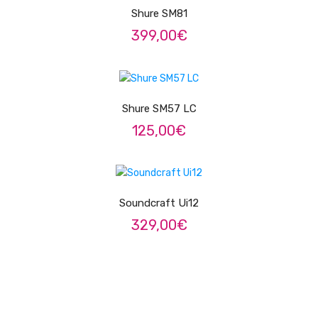
Shure SM81
Trombones
399,00
€
Tubas
ADICIONAR
Harmonicas
Melódicas
Shure SM57 LC
125,00
€
Outros Instrumentos
Palhetas
LER MAIS
Acessórios
Soundcraft Ui12
ARCO
329,00
€
Violinos
Violas de Arco
Violoncelos