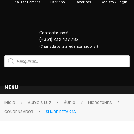
Finalizar Compra
Carrinho
Favoritos
Registo / Login
Contacte-nos!
(+351) 232 437 782
(Chamada para a rede fixa nacional)
Products
search
MENU
Instrumentos Musicais
INÍCIO
/
AUDIO & LUZ
/
ÁUDIO
/
MICROFONES
/
CONDENSADOR
/
SHURE BETA 91A
GUITARRAS & BAIXOS
Guitarras Elétricas