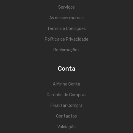
Viola Braguesa
Serviços
Ukuleles
As nossas marcas
Bombos
Termos e Condições
CORDAS
Política de Privacidade
Reclamações
Clássica
Elétrica
Conta
Baixo
A Minha Conta
Ukulele
Carrinho de Compras
Arco
Finalizar Compra
Tradicionais
Contactos
Audio & Luz
Validação