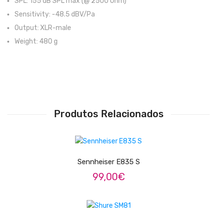
SPL: 155 dB SPL max (@ 2500 Ohm)
Sensitivity: -48.5 dBV/Pa
Pratos
Output: XLR-male
Peles
Weight: 480 g
Baquetas
Percursão
Cajons
Produtos Relacionados
Acessórios
SOPROS
LER MAIS
Flautas Transversais
Sennheiser E835 S
Clarinetes
99,00
€
Saxofones
LER MAIS
Trompetes