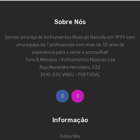
Contrabaixos
Almofadas
Sobre Nós
Resinas
Somos uma loja de Instrumentos Musicais Nascida em 1999 com
Acessórios
uma equipa de 7 profissionais com mais de 35 anos de
experiência para o servir e aconselhar!
INSTRUMENTOS TRADICIONAIS
Tons & Melodias - Instrumentos Musicais Lda
Rua Alexandre Herculano, 532
Acordeões
3510-035 VISEU - PORTUGAL
Concertinas
Cavaquinhos
Guitarras Portuguesas
Bandolins
Informação
Banjos
Sobre Nós