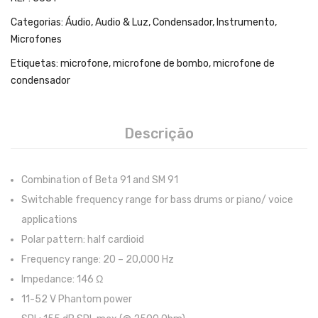
Teclados
Categorias:
Áudio
,
Audio & Luz
,
Condensador
,
Instrumento
,
Arrangers
Microfones
Sintetizadores
Etiquetas:
microfone
,
microfone de bombo
,
microfone de
condensador
Controladores Midi
Órgãos Litúrgicos
Descrição
Amplificação
Acessórios
Combination of Beta 91 and SM 91
Switchable frequency range for bass drums or piano/ voice
BATERIA & PERCURSÃO
applications
Baterias Acústicas
Polar pattern: half cardioid
Baterias Digitais
Frequency range: 20 – 20,000 Hz
Impedance: 146 Ω
Percursão Eletrónica
11-52 V Phantom power
Hardware