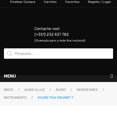
Finalizar Compra
Carrinho
Favoritos
Registo / Login
Contacte-nos!
(+351) 232 437 782
(Chamada para a rede fixa nacional)
Products
search
MENU
Instrumentos Musicais
INÍCIO
/
AUDIO & LUZ
/
ÁUDIO
/
MICROFONES
/
INSTRUMENTO
/
SHURE PGA DRUMKIT 7
GUITARRAS & BAIXOS
Guitarras Elétricas