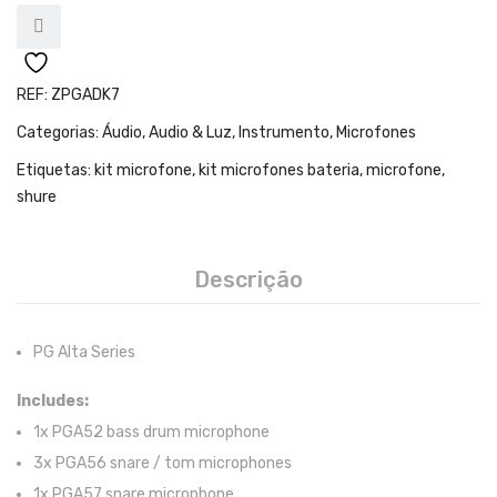
Teclados
Arrangers
Sintetizadores
REF:
ZPGADK7
Categorias:
Áudio
,
Audio & Luz
,
Instrumento
,
Microfones
Controladores Midi
Etiquetas:
kit microfone
,
kit microfones bateria
,
microfone
,
Órgãos Litúrgicos
shure
Amplificação
Acessórios
Descrição
BATERIA & PERCURSÃO
PG Alta Series
Baterias Acústicas
Includes:
Baterias Digitais
1x PGA52 bass drum microphone
Percursão Eletrónica
3x PGA56 snare / tom microphones
Hardware
1x PGA57 snare microphone