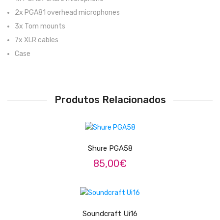
2x PGA81 overhead microphones
Pratos
3x Tom mounts
Peles
7x XLR cables
Case
Baquetas
Percursão
Cajons
Produtos Relacionados
Acessórios
ADICIONAR
SOPROS
Shure PGA58
Flautas Transversais
85,00
€
Clarinetes
Saxofones
ADICIONAR
Trompetes
Soundcraft Ui16