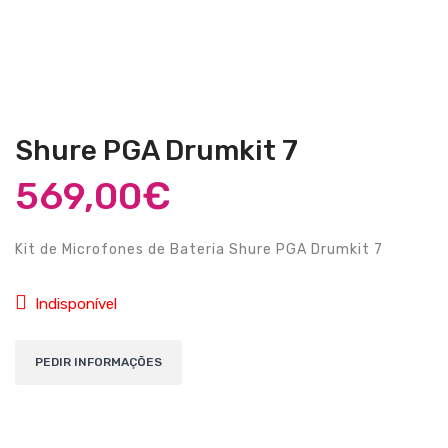
Guitarras Clássicas
Guitarras Acústicas
Baixos Elétricos
Baixos Acústicos
Shure PGA Drumkit 7
Amplificadores Baixo
569,00
€
Amplificadores Guitarra
Kit de Microfones de Bateria Shure PGA Drumkit 7
Efeitos
Estojos / Sacos
Indisponível
Acessórios
PIANOS & TECLADOS
Pianos Digitais