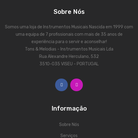
Contrabaixos
Sobre Nós
Almofadas
Somos uma loja de Instrumentos Musicais Nascida em 1999 com
Resinas
uma equipa de 7 profissionais com mais de 35 anos de
experiência para o servir e aconselhar!
Acessórios
Tons & Melodias - Instrumentos Musicais Lda
INSTRUMENTOS TRADICIONAIS
Rua Alexandre Herculano, 532
3510-035 VISEU - PORTUGAL
Acordeões
Concertinas
Cavaquinhos
Guitarras Portuguesas
Informação
Bandolins
Sobre Nós
Banjos
Serviços