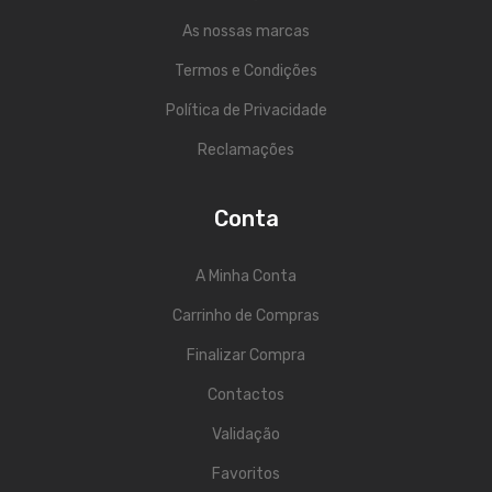
Viola Braguesa
As nossas marcas
Ukuleles
Termos e Condições
Bombos
Política de Privacidade
CORDAS
Reclamações
Clássica
Conta
Elétrica
Baixo
A Minha Conta
Carrinho de Compras
Ukulele
Finalizar Compra
Arco
Contactos
Tradicionais
Validação
Audio & Luz
Favoritos