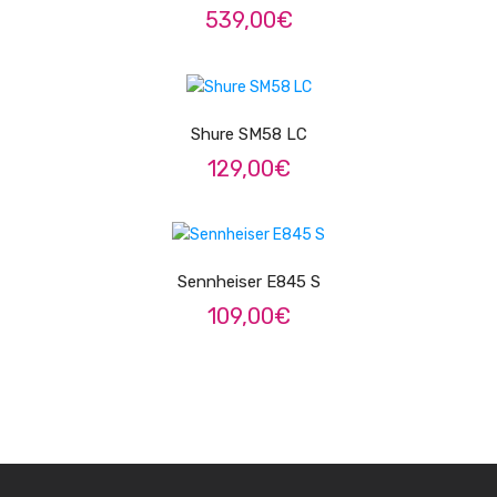
539,00
€
Trombones
Tubas
ADICIONAR
Harmonicas
Shure SM58 LC
Melódicas
129,00
€
Outros Instrumentos
LER MAIS
Palhetas
Sennheiser E845 S
Acessórios
109,00
€
ARCO
Violinos
Violas de Arco
Violoncelos