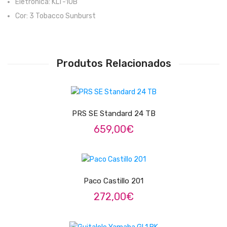
Eletrónica: KLT-10B
Cor: 3 Tobacco Sunburst
Pratos
Peles
Baquetas
Produtos Relacionados
Percursão
ADICIONAR
Cajons
PRS SE Standard 24 TB
Acessórios
659,00
€
SOPROS
ADICIONAR
Flautas Transversais
Clarinetes
Paco Castillo 201
272,00
€
Saxofones
Trompetes
ADICIONAR