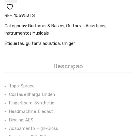
Teclados
Arrangers
REF:
105953TS
Sintetizadores
Categorias:
Guitarras & Baixos
,
Guitarras Acústicas
,
Instrumentos Musicais
Controladores Midi
Etiquetas:
guitarra acustica
,
smiger
Órgãos Litúrgicos
Amplificação
Descrição
Acessórios
BATERIA & PERCURSÃO
Topo: Spruce
Costas e Ilharga: Linden
Baterias Acústicas
Fingerboard: Synthetic
Baterias Digitais
Headmachine: Diecast
Binding: ABS
Percursão Eletrónica
Acabamento: High-Gloss
Hardware