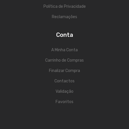
Viola Braguesa
Política de Privacidade
Ukuleles
Reclamações
Bombos
Conta
CORDAS
Clássica
A Minha Conta
Elétrica
Carrinho de Compras
Finalizar Compra
Baixo
Contactos
Ukulele
Validação
Arco
Favoritos
Tradicionais
Audio & Luz