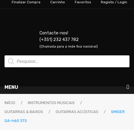
Finalizar Compra
Carrinho
Favoritos
Registo / Login
Contacte-nos!
(+351) 232 437 782
(Chamada para a rede fixa nacional)
Products
search
MENU
Instrumentos Musicais
INÍCIO
/
INSTRUMENTOS MUSICAIS
/
GUITARRAS & BAIXOS
/
GUITARRAS ACÚSTICAS
/
SMIGER
GUITARRAS & BAIXOS
GA-H60 3TS
Guitarras Elétricas