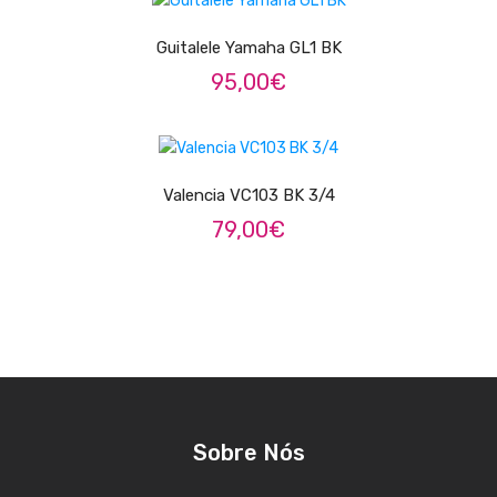
Trombones
Guitalele Yamaha GL1 BK
Tubas
95,00
€
Harmonicas
ADICIONAR
Melódicas
Valencia VC103 BK 3/4
Outros Instrumentos
79,00
€
Palhetas
Acessórios
ARCO
Violinos
Violas de Arco
Sobre Nós
Violoncelos