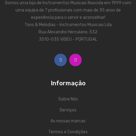
Somos uma loja de Instrumentos Musicais Nascida em 1999 com
Contrabaixos
uma equipa de 7 profissionais com mais de 35 anos de
Almofadas
experiência para o servir e aconselhar!
Tons & Melodias - Instrumentos Musicais Lda
Resinas
Rua Alexandre Herculano, 532
3510-035 VISEU - PORTUGAL
Acessórios
INSTRUMENTOS TRADICIONAIS
Acordeões
Concertinas
Informação
Cavaquinhos
Sobre Nós
Guitarras Portuguesas
Serviços
Bandolins
As nossas marcas
Banjos
Termos e Condições