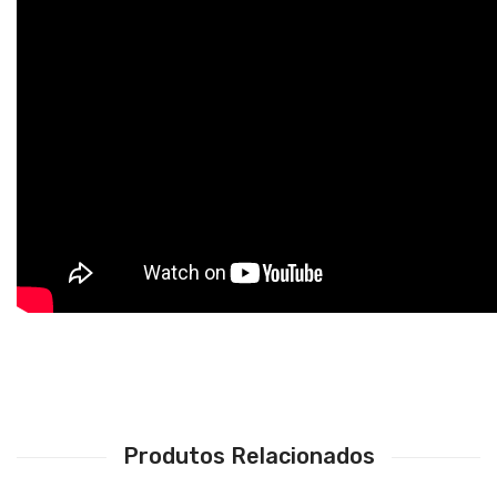
Trombones
Tubas
Harmonicas
Melódicas
Outros Instrumentos
Palhetas
Acessórios
ARCO
Violinos
Violas de Arco
Produtos Relacionados
Violoncelos