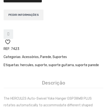
Teclados
Arrangers
Sintetizadores
Controladores Midi
Órgãos Litúrgicos
Amplificação
REF:
7423
Categorias:
Acessórios
,
Parede
,
Suportes
Acessórios
Etiquetas:
hercules
,
suporte
,
suporte guitarra
,
suporte parede
BATERIA & PERCURSÃO
Baterias Acústicas
Descrição
Baterias Digitais
Percursão Eletrónica
The HERCULES Auto-Swivel Yoke Hanger GSP38WB PLUS
rotates automatically to accommodate different shaped
Hardware