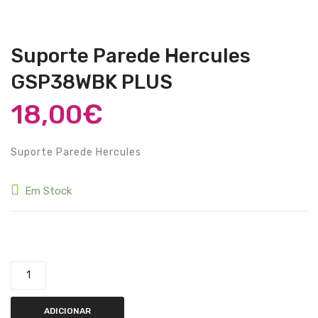
Guitarras Clássicas
Guitarras Acústicas
Suporte Parede Hercules
Baixos Elétricos
GSP38WBK PLUS
Baixos Acústicos
18,00
€
Amplificadores Baixo
Amplificadores Guitarra
Suporte Parede Hercules
Efeitos
Em Stock
Estojos / Sacos
Acessórios
Quantidade de Suporte Parede Hercules GSP38WBK PLUS
PIANOS & TECLADOS
Pianos Digitais
ADICIONAR