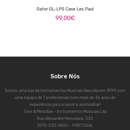
Viola Braguesa
Gator GL-LPS Case Les Paul
Ukuleles
99,00
€
Bombos
CORDAS
Clássica
Elétrica
Baixo
Sobre Nós
Ukulele
Somos uma loja de Instrumentos Musicais Nascida em 1999 com
Arco
uma equipa de 7 profissionais com mais de 35 anos de
experiência para o servir e aconselhar!
Tradicionais
Tons & Melodias - Instrumentos Musicais Lda
Audio & Luz
Rua Alexandre Herculano, 532
3510-035 VISEU - PORTUGAL