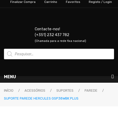
Finalizar Compra
Carrinho
Favoritos
Registo / Login
Contacte-nos!
(+351) 232 437 782
(Chamada para a rede fixa nacional)
Products
search
MENU
Instrumentos Musicais
INÍCIO
/
ACESSÓRIOS
/
SUPORTES
/
PAREDE
/
SUPORTE PAREDE HERCULES GSP38WBK PLUS
GUITARRAS & BAIXOS
Guitarras Elétricas