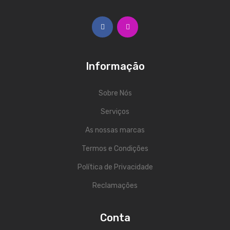
ÁUDIO
Microfones
Sistemas sem Fio
Monitorização In-Ears
Informação
Sistemas PA
Sobre Nós
Mesas Analógicas
Serviços
Mesas Digitais
As nossas marcas
Auscultadores
Termos e Condições
Colunas Ativas
Política de Privacidade
Reclamações
Colunas Passivas
Amplificadores
Conta
Processamento Sinal