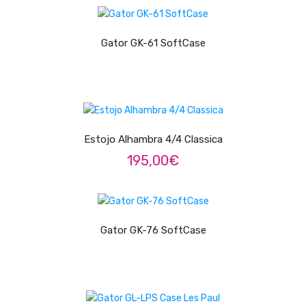
LER MAIS
Contrabaixos
Almofadas
Gator GK-61 SoftCase
Resinas
Acessórios
ADICIONAR
INSTRUMENTOS TRADICIONAIS
Estojo Alhambra 4/4 Classica
Acordeões
195,00
€
Concertinas
LER MAIS
Cavaquinhos
Gator GK-76 SoftCase
Guitarras Portuguesas
Bandolins
Banjos
LER MAIS