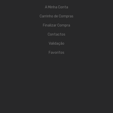
A Minha Conta
Acessórios
Carrinho de Compras
Componentes
Finalizar Compra
LUZ
Contactos
Projetores
Validação
Moving Heads
Favoritos
Efeitos
Máquinas de Fumo
Lasers
Mesas DMX
Candeeiros
Acessórios