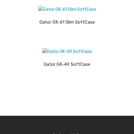
Trombones
LER MAIS
Tubas
Gator GK-61 Slim SoftCase
Harmonicas
Melódicas
LER MAIS
Outros Instrumentos
Gator GK-49 SoftCase
Palhetas
Acessórios
ARCO
Violinos
Violas de Arco
Violoncelos