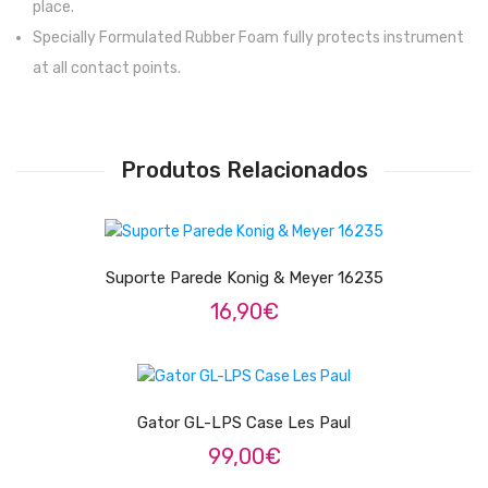
place.
Pratos
Specially Formulated Rubber Foam fully protects instrument
at all contact points.
Peles
Baquetas
Produtos Relacionados
Percursão
Cajons
ADICIONAR
Acessórios
Suporte Parede Konig & Meyer 16235
SOPROS
16,90
€
Flautas Transversais
Clarinetes
LER MAIS
Gator GL-LPS Case Les Paul
Saxofones
99,00
€
Trompetes