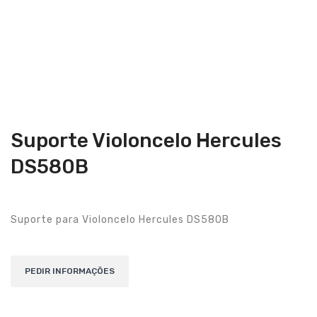
Guitarras Clássicas
Guitarras Acústicas
Baixos Elétricos
Baixos Acústicos
Amplificadores Baixo
Suporte Violoncelo Hercules
Amplificadores Guitarra
DS580B
Efeitos
Estojos / Sacos
Suporte para Violoncelo Hercules DS580B
Acessórios
PIANOS & TECLADOS
Pianos Digitais