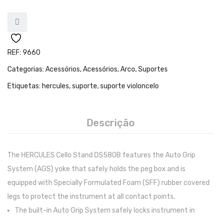
Teclados
Arrangers
Sintetizadores
REF:
9660
Controladores Midi
Categorias:
Acessórios
,
Acessórios
,
Arco
,
Suportes
Órgãos Litúrgicos
Etiquetas:
hercules
,
suporte
,
suporte violoncelo
Amplificação
Acessórios
Descrição
BATERIA & PERCURSÃO
The HERCULES Cello Stand DS580B features the Auto Grip
Baterias Acústicas
System (AGS) yoke that safely holds the peg box and is
Baterias Digitais
equipped with Specially Formulated Foam (SFF) rubber covered
legs to protect the instrument at all contact points.
Percursão Eletrónica
The built-in Auto Grip System safely locks instrument in
Hardware