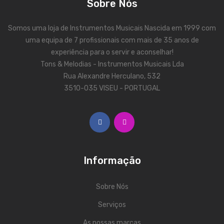
Sobre Nós
Contrabaixos
Somos uma loja de Instrumentos Musicais Nascida em 1999 com
Almofadas
uma equipa de 7 profissionais com mais de 35 anos de
Resinas
experiência para o servir e aconselhar!
Tons & Melodias - Instrumentos Musicais Lda
Acessórios
Rua Alexandre Herculano, 532
3510-035 VISEU - PORTUGAL
INSTRUMENTOS TRADICIONAIS
Acordeões
Concertinas
Cavaquinhos
Informação
Guitarras Portuguesas
Sobre Nós
Bandolins
Serviços
Banjos
As nossas marcas