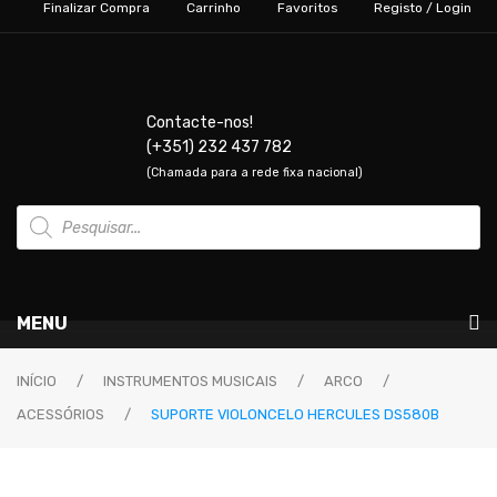
Finalizar Compra
Carrinho
Favoritos
Registo / Login
Contacte-nos!
(+351) 232 437 782
(Chamada para a rede fixa nacional)
Products
search
MENU
Instrumentos Musicais
INÍCIO
/
INSTRUMENTOS MUSICAIS
/
ARCO
/
ACESSÓRIOS
/
SUPORTE VIOLONCELO HERCULES DS580B
GUITARRAS & BAIXOS
Guitarras Elétricas