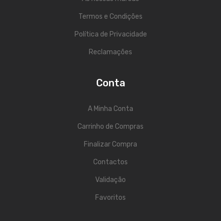
Viola Braguesa
Termos e Condições
Ukuleles
Política de Privacidade
Bombos
Reclamações
CORDAS
Conta
Clássica
Elétrica
A Minha Conta
Baixo
Carrinho de Compras
Ukulele
Finalizar Compra
Contactos
Arco
Validação
Tradicionais
Favoritos
Audio & Luz