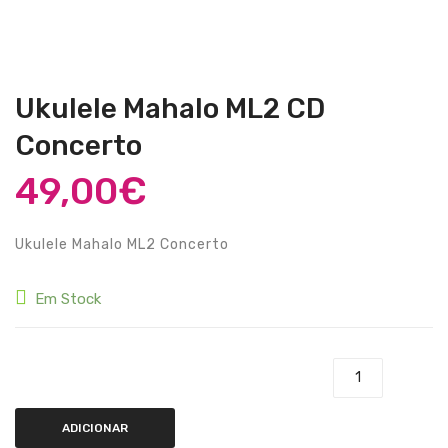
Guitarras Clássicas
Guitarras Acústicas
Baixos Elétricos
Ukulele Mahalo ML2 CD
Baixos Acústicos
Concerto
Amplificadores Baixo
49,00
€
Amplificadores Guitarra
Ukulele Mahalo ML2 Concerto
Efeitos
Estojos / Sacos
Em Stock
Acessórios
PIANOS & TECLADOS
Quantidade de Ukulele Mahalo ML2 CD Concerto
Pianos Digitais
ADICIONAR