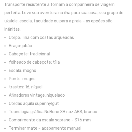
transporte resistente a tornam a companheira de viagem
Trombones
perfeita. Leve sua aventura na ilha para sua casa, seu grupo de
Tubas
ukulele, escola, faculdade ou para a praia – as opções são
infinitas.
Harmonicas
Corpo: Tília com costas arqueadas
Melódicas
Braço: jabão
Cabeçote: tradicional
Outros Instrumentos
folheado de cabeçote: tília
Palhetas
Escala: mogno
Acessórios
Ponte: mogno
trastes: 16, níquel
ARCO
Afinadores vintage, niquelado
Violinos
Cordas aquila super nylgut
Tecnologia gráfica NuBone XB noz ABS, branco
Violas de Arco
Comprimento da escala soprano – 376 mm
Violoncelos
Terminar mate – acabamento manual