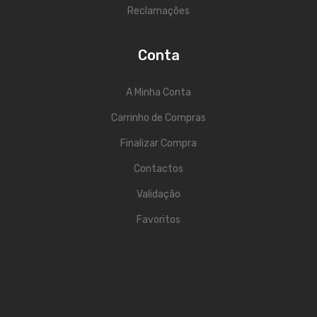
Reclamações
Acessórios
Componentes
Conta
LUZ
A Minha Conta
Projetores
Carrinho de Compras
Moving Heads
Finalizar Compra
Efeitos
Contactos
Máquinas de Fumo
Validação
Favoritos
Lasers
Mesas DMX
Candeeiros
Acessórios