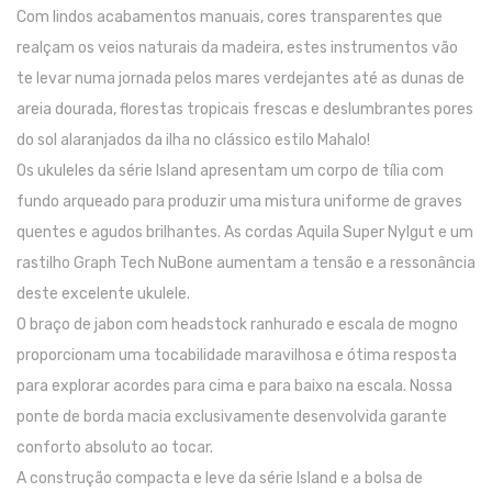
Com lindos acabamentos manuais, cores transparentes que
Pratos
realçam os veios naturais da madeira, estes instrumentos vão
te levar numa jornada pelos mares verdejantes até as dunas de
Peles
areia dourada, florestas tropicais frescas e deslumbrantes pores
Baquetas
do sol alaranjados da ilha no clássico estilo Mahalo!
Percursão
Os ukuleles da série Island apresentam um corpo de tília com
fundo arqueado para produzir uma mistura uniforme de graves
Cajons
quentes e agudos brilhantes. As cordas Aquila Super Nylgut e um
Acessórios
rastilho Graph Tech NuBone aumentam a tensão e a ressonância
deste excelente ukulele.
SOPROS
O braço de jabon com headstock ranhurado e escala de mogno
Flautas Transversais
proporcionam uma tocabilidade maravilhosa e ótima resposta
para explorar acordes para cima e para baixo na escala. Nossa
Clarinetes
ponte de borda macia exclusivamente desenvolvida garante
Saxofones
conforto absoluto ao tocar.
Trompetes
A construção compacta e leve da série Island e a bolsa de