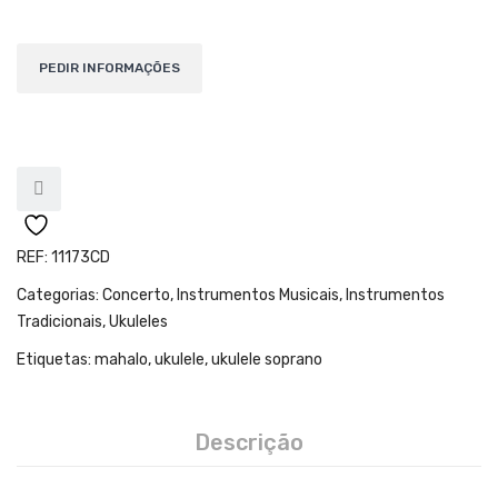
Teclados
Arrangers
Sintetizadores
Controladores Midi
Órgãos Litúrgicos
Amplificação
REF:
11173CD
Acessórios
Categorias:
Concerto
,
Instrumentos Musicais
,
Instrumentos
BATERIA & PERCURSÃO
Tradicionais
,
Ukuleles
Baterias Acústicas
Etiquetas:
mahalo
,
ukulele
,
ukulele soprano
Baterias Digitais
Descrição
Percursão Eletrónica
Hardware