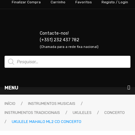
Finalizar Compra
Carrinho
Favoritos
Registo / Login
Contacte-nos!
(+351) 232 437 782
(Chamada para a rede fixa nacional)
Products
search
MENU
Instrumentos Musicais
INÍCIO
/
INSTRUMENTOS MUSICAIS
/
INSTRUMENTOS TRADICIONAIS
/
UKULELES
/
CONCERTO
GUITARRAS & BAIXOS
/
UKULELE MAHALO ML2 CD CONCERTO
Guitarras Elétricas