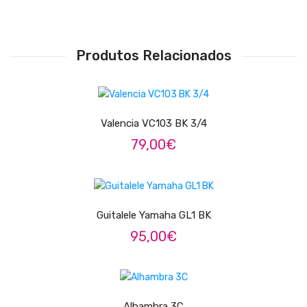
Contrabaixos
Almofadas
Produtos Relacionados
Resinas
ADICIONAR
Acessórios
INSTRUMENTOS TRADICIONAIS
Valencia VC103 BK 3/4
79,00
€
Acordeões
Concertinas
ADICIONAR
Cavaquinhos
Guitalele Yamaha GL1 BK
Guitarras Portuguesas
95,00
€
Bandolins
LER MAIS
Banjos
Alhambra 3C