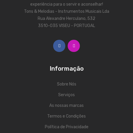
ÁUDIO
experiência para o servir e aconselhar!
Tons & Melodias - Instrumentos Musicais Lda
Microfones
Rua Alexandre Herculano, 532
Sistemas sem Fio
3510-035 VISEU - PORTUGAL
Monitorização In-Ears
Sistemas PA
Mesas Analógicas
Informação
Mesas Digitais
Auscultadores
Sobre Nós
Serviços
Colunas Ativas
As nossas marcas
Colunas Passivas
Termos e Condições
Amplificadores
Política de Privacidade
Processamento Sinal