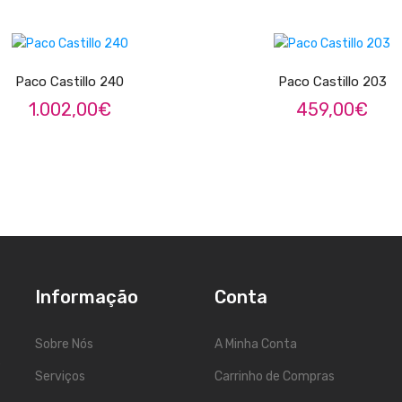
ADICIONAR
ADICIONAR
Paco Castillo 240
Paco Castillo 203
1.002,00
€
459,00
€
Informação
Conta
Sobre Nós
A Minha Conta
5
Serviços
Carrinho de Compras