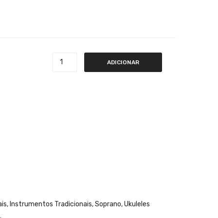
R1 LBU Soprano
ADICIONAR
ais
,
Instrumentos Tradicionais
,
Soprano
,
Ukuleles