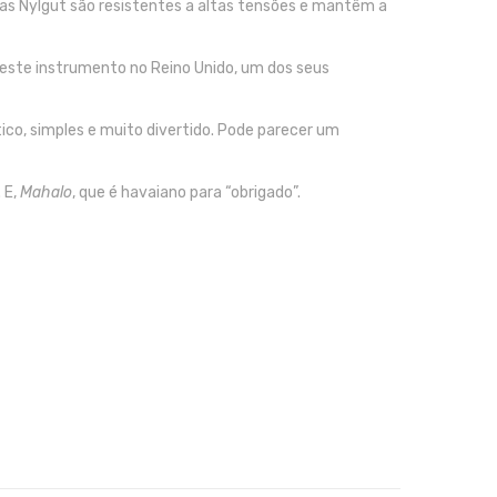
rdas Nylgut são resistentes a altas tensões e mantêm a
 deste instrumento no Reino Unido, um dos seus
co, simples e muito divertido. Pode parecer um
 E,
Mahalo
, que é havaiano para “obrigado”.