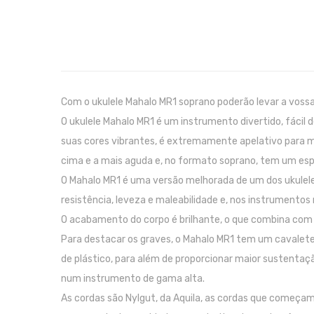
Com o ukulele Mahalo MR1 soprano poderão levar a vossa 
O ukulele Mahalo MR1 é um instrumento divertido, fácil
suas cores vibrantes, é extremamente apelativo para mú
cima e a mais aguda e, no formato soprano, tem um e
O Mahalo MR1 é uma versão melhorada de um dos ukuleles
resistência, leveza e maleabilidade e, nos instrumentos 
O acabamento do corpo é brilhante, o que combina com 
Para destacar os graves, o Mahalo MR1 tem um cavalet
de plástico, para além de proporcionar maior sustentaç
num instrumento de gama alta.
As cordas são Nylgut, da Aquila, as cordas que começam 