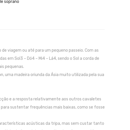
le soprano
sco de viagem ou até para um pequeno passeio. Com as
as em Sol3 – Dó4 – Mi4 – Lá4, sendo o Sol a corda de
is pequenas.
, uma madeira oriunda da Ásia muito utilizada pela sua
ção e a resposta relativamente aos outros cavaletes
o para sustentar frequências mais baixas, como se fosse
características acústicas da tripa, mas sem custar tanto