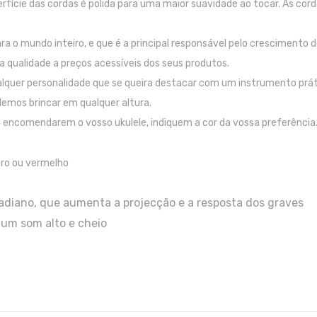
erfície das cordas é polida para uma maior suavidade ao tocar. As co
ra o mundo inteiro, e que é a principal responsável pelo crescimento
a qualidade a preços acessíveis dos seus produtos.
lquer personalidade que se queira destacar com um instrumento práti
demos brincar em qualquer altura.
 encomendarem o vosso ukulele, indiquem a cor da vossa preferência.
curo ou vermelho
diano, que aumenta a projecção e a resposta dos graves
 um som alto e cheio