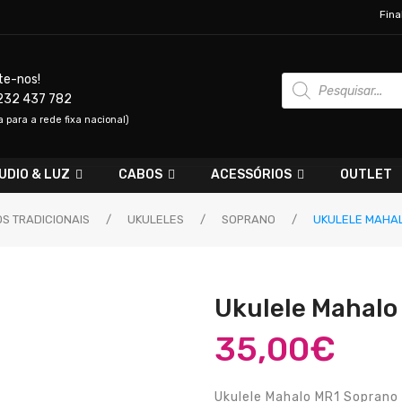
Fina
Products
te-nos!
search
232 437 782
para a rede fixa nacional)
UDIO & LUZ
CABOS
ACESSÓRIOS
OUTLET
S TRADICIONAIS
/
UKULELES
/
SOPRANO
/
UKULELE MAHAL
Ukulele Mahalo
35,00
€
Ukulele Mahalo MR1 Soprano