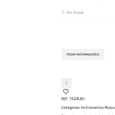
Em Stock
Quantidade de Ukulele Mahalo M
REF:
7524LBU
Categorias:
Instrumentos Music