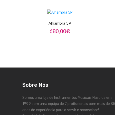
ADICIONAR
Alhambra 5P
680,00
€
Sobre Nós
Somos uma loja de Instrumentos Musicais Nascida em
1999 com uma equipa de 7 profissionais com mais de 3
anos de experiência para o servir e aconselhar!