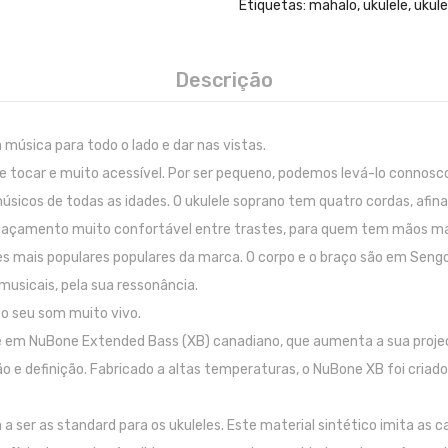
Etiquetas:
mahalo
,
ukulele
,
ukule
Descrição
música para todo o lado e dar nas vistas.
 de tocar e muito acessível. Por ser pequeno, podemos levá-lo conno
sicos de todas as idades. O ukulele soprano tem quatro cordas, afinad
spaçamento muito confortável entre trastes, para quem tem mãos ma
 mais populares populares da marca. O corpo e o braço são em Sengon
musicais, pela sua ressonância.
o seu som muito vivo.
e em NuBone Extended Bass (XB) canadiano, que aumenta a sua projec
ão e definição. Fabricado a altas temperaturas, o NuBone XB foi criad
a ser as standard para os ukuleles. Este material sintético imita as 