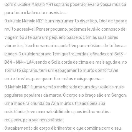
Com o ukulele Mahalo MR1 soprano poderão levar a vossa música
Pratos
para todo o lado e dar nas vistas.
O ukulele Mahalo MR1 é um instrumento divertido, fácil de tocar e
Peles
muito acessível. Por ser pequeno, podemos levá-lo connosco de
Baquetas
viagem ou até para um pequeno passeio. Com as suas cores
Percursão
vibrantes, é extremamente apelativo para músicos de todas as
idades. O ukulele soprano tem quatro cordas, afinadas em Sol3 –
Cajons
Dó4 – Mi4 – Lá4, sendo o Sol a corda de cima e a mais aguda e, no
Acessórios
formato soprano, tem um espaçamento muito confortável
entre trastes, para quem tem mãos mais pequenas.
SOPROS
O Mahalo MR1 é uma versão melhorada de um dos ukuleles mais
Flautas Transversais
populares populares da marca. O corpo e o braço são em Sengon,
uma madeira oriunda da Ásia muito utilizada pela sua
Clarinetes
resistência, leveza e maleabilidade e, nos instrumentos
Saxofones
musicais, pela sua ressonância.
Trompetes
O acabamento do corpo é brilhante, o que combina com o seu