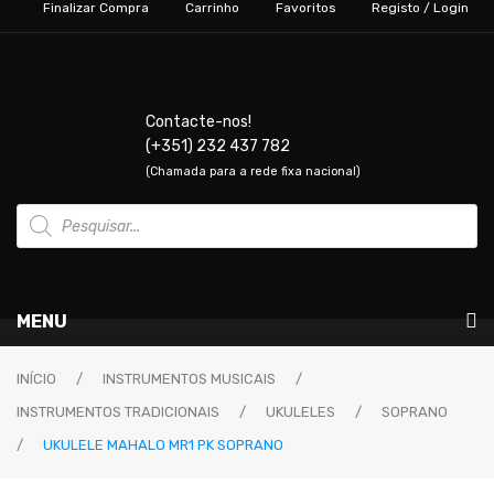
Finalizar Compra
Carrinho
Favoritos
Registo / Login
Contacte-nos!
(+351) 232 437 782
(Chamada para a rede fixa nacional)
Products
search
MENU
Instrumentos Musicais
INÍCIO
/
INSTRUMENTOS MUSICAIS
/
INSTRUMENTOS TRADICIONAIS
/
UKULELES
/
SOPRANO
GUITARRAS & BAIXOS
/
UKULELE MAHALO MR1 PK SOPRANO
Guitarras Elétricas