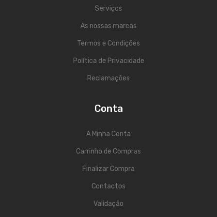
Serviços
ESTÚDIO & DJ
As nossas marcas
Monitores de Estúdio
Termos e Condições
Interfaces Audio
Política de Privacidade
Microfones
Reclamações
Gravadores
Conta
Controladores Midi
Controladores DJ
A Minha Conta
Mesas DJ
Carrinho de Compras
Leitores DJ
Finalizar Compra
Contactos
Auscultadores
Validação
Acessórios