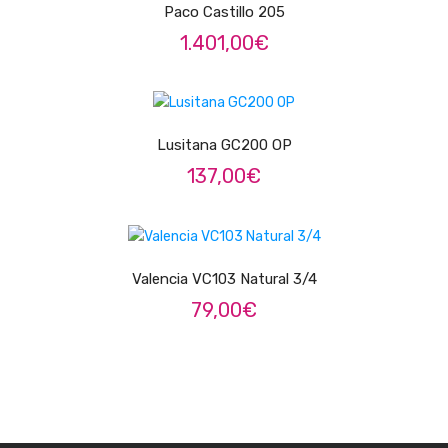
ÁUDIO
Paco Castillo 205
1.401,00
€
Microfones
Sistemas sem Fio
LER MAIS
Monitorização In-Ears
Lusitana GC200 OP
Sistemas PA
137,00
€
Mesas Analógicas
ADICIONAR
Mesas Digitais
Valencia VC103 Natural 3/4
Auscultadores
79,00
€
Colunas Ativas
Colunas Passivas
Amplificadores
Processamento Sinal