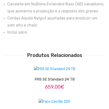
Viola Braguesa
Cavalete em NuBone Extended Bass (XB) canadiano,
que aumenta a projecção e a resposta dos graves
Ukuleles
Cordas Aquila Nylgut ajustadas para produzir um
Bombos
som alto e cheio
CORDAS
Inclui saco
Clássica
Elétrica
Produtos Relacionados
Baixo
ADICIONAR
Ukulele
PRS SE Standard 24 TB
Arco
659,00
€
Tradicionais
LER MAIS
Audio & Luz