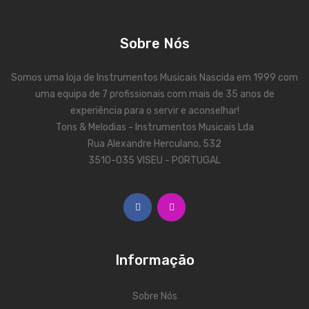
Acessórios
Sobre Nós
Componentes
Somos uma loja de Instrumentos Musicais Nascida em 1999 com
LUZ
uma equipa de 7 profissionais com mais de 35 anos de
Projetores
experiência para o servir e aconselhar!
Tons & Melodias - Instrumentos Musicais Lda
Moving Heads
Rua Alexandre Herculano, 532
3510-035 VISEU - PORTUGAL
Efeitos
Máquinas de Fumo
Lasers
Mesas DMX
Informação
Candeeiros
Sobre Nós
Acessórios