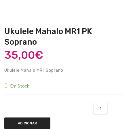
Guitarras Clássicas
Guitarras Acústicas
Baixos Elétricos
Ukulele Mahalo MR1 PK
Baixos Acústicos
Soprano
Amplificadores Baixo
35,00
€
Amplificadores Guitarra
Ukulele Mahalo MR1 Soprano
Efeitos
Estojos / Sacos
Em Stock
Acessórios
PIANOS & TECLADOS
Quantidade de Ukulele Mahalo MR1 PK Soprano
Pianos Digitais
ADICIONAR