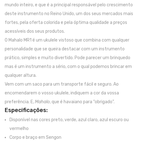
mundo inteiro, e que é a principal responsável pelo crescimento
Contrabaixos
deste instrumento no Reino Unido, um dos seus mercados mais
Almofadas
fortes, pela oferta colorida e pela óptima qualidade a preços
Resinas
acessíveis dos seus produtos.
O Mahalo MR1 é um ukulele vistoso que combina com qualquer
Acessórios
personalidade que se queira destacar com um instrumento
INSTRUMENTOS TRADICIONAIS
prático, simples e muito divertido. Pode parecer um brinquedo
mas é um instrumento a sério, com o qual podemos brincar em
Acordeões
qualquer altura.
Concertinas
Vem com um saco para um transporte fácil e seguro. Ao
encomendarem o vosso ukulele, indiquem a cor da vossa
Cavaquinhos
preferência. E,
Mahalo
, que é havaiano para “obrigado”.
Guitarras Portuguesas
Especificações:
Bandolins
Disponível nas cores preto, verde, azul claro, azul escuro ou
vermelho
Banjos
Corpo e braço em Sengon