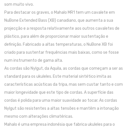
som muito vivo.
Trombones
Para destacar os graves, o Mahalo MR1 tem um cavalete em
Tubas
NuBone Extended Bass (XB) canadiano, que aumenta a sua
projecção e a resposta relativamente aos outros cavaletes de
Harmonicas
plástico, para além de proporcionar maior sustentação e
Melódicas
definição. Fabricado a altas temperaturas, o NuBone XB foi
criado para sustentar frequências mais baixas, como se fosse
Outros Instrumentos
num instrumento de gama alta.
Palhetas
As cordas são Nylgut, da Aquila, as cordas que começam a ser as
Acessórios
standard para os ukuleles. Este material sintético imita as
características acústicas da tripa, mas sem custar tanto e com
ARCO
maior longevidade que este tipo de cordas. A superfície das
Violinos
cordas é polida para uma maior suavidade ao tocar. As cordas
Nylgut são resistentes a altas tensões e mantêm a intonação
Violas de Arco
mesmo com alterações climatéricas.
Violoncelos
Mahalo é uma empresa indonésia que fabrica ukuleles para o