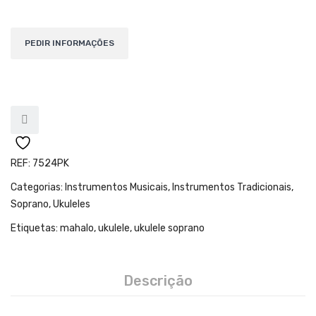
Teclados
Arrangers
Sintetizadores
Controladores Midi
Órgãos Litúrgicos
Amplificação
REF:
7524PK
Acessórios
Categorias:
Instrumentos Musicais
,
Instrumentos Tradicionais
,
BATERIA & PERCURSÃO
Soprano
,
Ukuleles
Baterias Acústicas
Etiquetas:
mahalo
,
ukulele
,
ukulele soprano
Baterias Digitais
Descrição
Percursão Eletrónica
Hardware