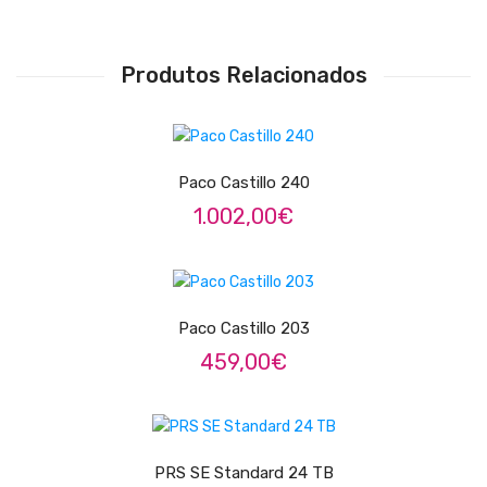
Contrabaixos
Almofadas
Produtos Relacionados
Resinas
ADICIONAR
Acessórios
Paco Castillo 240
INSTRUMENTOS TRADICIONAIS
1.002,00
€
Acordeões
ADICIONAR
Concertinas
Cavaquinhos
Paco Castillo 203
459,00
€
Guitarras Portuguesas
Bandolins
ADICIONAR
Banjos
PRS SE Standard 24 TB