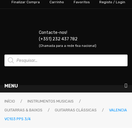
Finalizar Compra
Carrinho
Favoritos
Registo / Login
Contacte-nos!
(+351) 232 437 782
(Chamada para a rede fixa nacional)
Products
search
MENU
Instrumentos Musicais
INÍCIO
/
INSTRUMENTOS MUSICAIS
/
GUITARRAS & BAIXOS
/
GUITARRAS CLÁSSICAS
/
VALENCIA
GUITARRAS & BAIXOS
VC103 PPS 3/4
Guitarras Elétricas