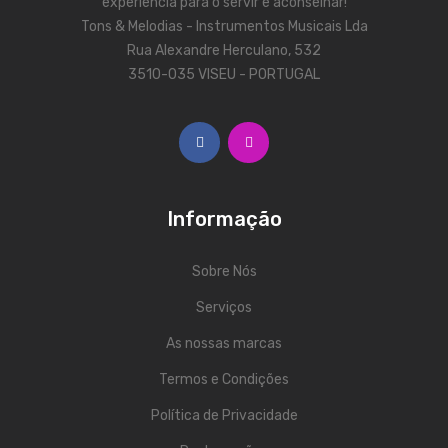
ÁUDIO
experiência para o servir e aconselhar!
Tons & Melodias - Instrumentos Musicais Lda
Microfones
Rua Alexandre Herculano, 532
3510-035 VISEU - PORTUGAL
Sistemas sem Fio
Monitorização In-Ears
Sistemas PA
Mesas Analógicas
Informação
Mesas Digitais
Sobre Nós
Auscultadores
Serviços
Colunas Ativas
As nossas marcas
Colunas Passivas
Termos e Condições
Amplificadores
Política de Privacidade
Processamento Sinal