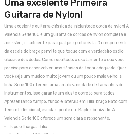
Uma excelente Primeira
Pratos
Guitarra de Nylon!
Peles
Uma excelente guitarra clássica de iniciantede corda de nylon! A
Baquetas
Valencia Serie 100 é um guitarra de cordas de nylon completa e
acessível, o suficiente para qualquer guitarrista. O comprimento
Percursão
da escala do braço permite que toque com o verdadeiro estilo
Cajons
clássico dos dedos. Como resultado, é exatamente o que você
precisa para desenvolver uma técnica de tocar adequada. Quer
Acessórios
você seja um músico muito jovem ou um pouco mais velho, a
SOPROS
linha Série 100 oferece uma ampla variedade de tamanhos de
instrumentos. Isso garante um ajuste correto para todos.
Flautas Transversais
Apresentando tampo, fundo e laterais em Tília, braço Nato com
Clarinetes
tensor bidirecional, escala e ponte em Maple ebonizado. A
Saxofones
Valencia Serie 100 oferece um som clara e ressonante.
Topo e Ilhargas: Tília
Trompetes