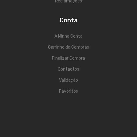
Reclamações
Acessórios
Conta
Componentes
LUZ
A Minha Conta
Projetores
Carrinho de Compras
Finalizar Compra
Moving Heads
Contactos
Efeitos
Validação
Máquinas de Fumo
Favoritos
Lasers
Mesas DMX
Candeeiros
Acessórios