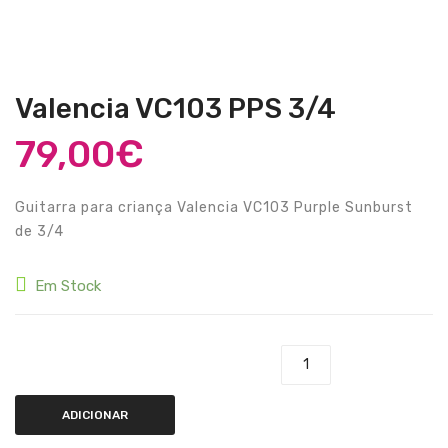
Guitarras Clássicas
Guitarras Acústicas
Baixos Elétricos
Valencia VC103 PPS 3/4
Baixos Acústicos
79,00
€
Amplificadores Baixo
Guitarra para criança Valencia VC103 Purple Sunburst
Amplificadores Guitarra
de 3/4
Efeitos
Em Stock
Estojos / Sacos
Acessórios
Quantidade de Valencia VC103 PPS 3/4
PIANOS & TECLADOS
Pianos Digitais
ADICIONAR