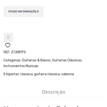
Teclados
Arrangers
Sintetizadores
Controladores Midi
Órgãos Litúrgicos
Amplificação
REF:
2728PPS
Acessórios
Categorias:
Guitarras & Baixos
,
Guitarras Clássicas
,
Instrumentos Musicais
BATERIA & PERCURSÃO
Etiquetas:
classica
,
guitarra classica
,
valencia
Baterias Acústicas
Baterias Digitais
Descrição
Percursão Eletrónica
Hardware