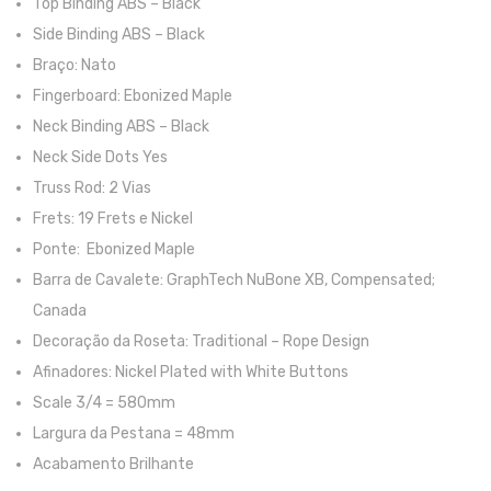
Top Binding ABS – Black
Trombones
Side Binding ABS – Black
Braço: Nato
Tubas
Fingerboard: Ebonized Maple
Harmonicas
Neck Binding ABS – Black
Neck Side Dots Yes
Melódicas
Truss Rod: 2 Vias
Outros Instrumentos
Frets: 19 Frets e Nickel
Palhetas
Ponte: Ebonized Maple
Barra de Cavalete: GraphTech NuBone XB, Compensated;
Acessórios
Canada
ARCO
Decoração da Roseta: Traditional – Rope Design
Afinadores: Nickel Plated with White Buttons
Violinos
Scale 3/4 = 580mm
Violas de Arco
Largura da Pestana = 48mm
Acabamento Brilhante
Violoncelos