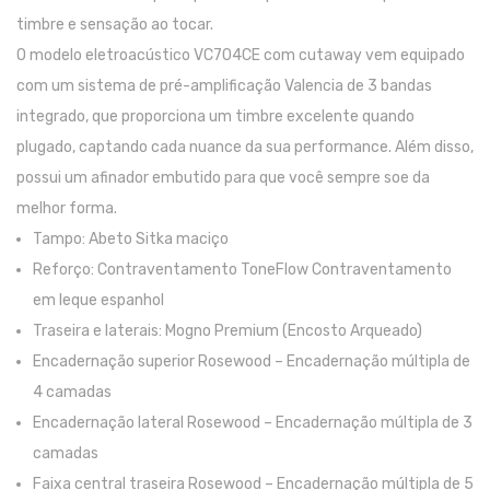
timbre e sensação ao tocar.
Trombones
O modelo eletroacústico VC704CE com cutaway vem equipado
Tubas
com um sistema de pré-amplificação Valencia de 3 bandas
Harmonicas
integrado, que proporciona um timbre excelente quando
plugado, captando cada nuance da sua performance. Além disso,
Melódicas
possui um afinador embutido para que você sempre soe da
Outros Instrumentos
melhor forma.
Tampo: Abeto Sitka maciço
Palhetas
Reforço: Contraventamento ToneFlow Contraventamento
Acessórios
em leque espanhol
Traseira e laterais: Mogno Premium (Encosto Arqueado)
ARCO
Encadernação superior Rosewood – Encadernação múltipla de
Violinos
4 camadas
Violas de Arco
Encadernação lateral Rosewood – Encadernação múltipla de 3
camadas
Violoncelos
Faixa central traseira Rosewood – Encadernação múltipla de 5