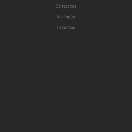
INSTALAÇÃO
Contactos
Validação
Colunas
Favoritos
Amplificadores de Linha
Cabos
Cabos de Microfone
Cabos de Instrumento
Cabos de Coluna
Cabos Audio
Cabos Midi
Cabos Patch
Multicores