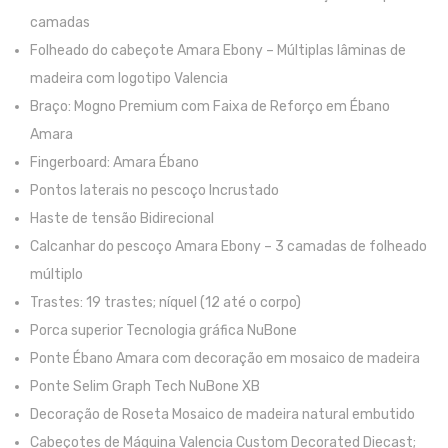
Contrabaixos
camadas
Folheado do cabeçote Amara Ebony – Múltiplas lâminas de
Almofadas
madeira com logotipo Valencia
Resinas
Braço: Mogno Premium com Faixa de Reforço em Ébano
Amara
Acessórios
Fingerboard: Amara Ébano
INSTRUMENTOS TRADICIONAIS
Pontos laterais no pescoço Incrustado
Acordeões
Haste de tensão Bidirecional
Calcanhar do pescoço Amara Ebony – 3 camadas de folheado
Concertinas
múltiplo
Cavaquinhos
Trastes: 19 trastes; níquel (12 até o corpo)
Porca superior Tecnologia gráfica NuBone
Guitarras Portuguesas
Ponte Ébano Amara com decoração em mosaico de madeira
Bandolins
Ponte Selim Graph Tech NuBone XB
Decoração de Roseta Mosaico de madeira natural embutido
Banjos
Cabeçotes de Máquina Valencia Custom Decorated Diecast;