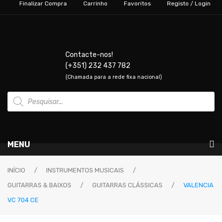
Finalizar Compra
Carrinho
Favoritos
Registo / Login
Contacte-nos!
(+351) 232 437 782
(Chamada para a rede fixa nacional)
Products
search
MENU
Instrumentos Musicais
INÍCIO
/
INSTRUMENTOS MUSICAIS
/
GUITARRAS & BAIXOS
/
GUITARRAS CLÁSSICAS
/
VALENCIA
GUITARRAS & BAIXOS
VC 704 CE
Guitarras Elétricas