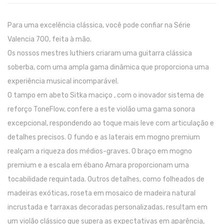
Pratos
Para uma excelência clássica, você pode confiar na Série
Peles
Valencia 700, feita à mão.
Os nossos mestres luthiers criaram uma guitarra clássica
Baquetas
soberba, com uma ampla gama dinâmica que proporciona uma
Percursão
experiência musical incomparável.
O tampo em abeto Sitka maciço , com o inovador sistema de
Cajons
reforço ToneFlow, confere a este violão uma gama sonora
Acessórios
excepcional, respondendo ao toque mais leve com articulação e
SOPROS
detalhes precisos. O fundo e as laterais em mogno premium
realçam a riqueza dos médios-graves. O braço em mogno
Flautas Transversais
premium e a escala em ébano Amara proporcionam uma
Clarinetes
tocabilidade requintada. Outros detalhes, como folheados de
madeiras exóticas, roseta em mosaico de madeira natural
Saxofones
incrustada e tarraxas decoradas personalizadas, resultam em
Trompetes
um violão clássico que supera as expectativas em aparência,