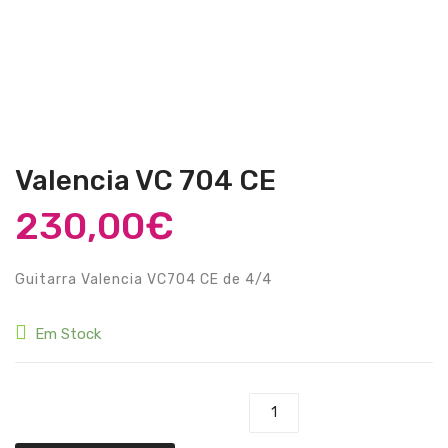
Guitarras Clássicas
Guitarras Acústicas
Baixos Elétricos
Baixos Acústicos
Amplificadores Baixo
Valencia VC 704 CE
Amplificadores Guitarra
230,00
€
Efeitos
Guitarra Valencia VC704 CE de 4/4
Estojos / Sacos
Acessórios
Em Stock
PIANOS & TECLADOS
Pianos Digitais
Quantidade de Valencia VC 704 CE