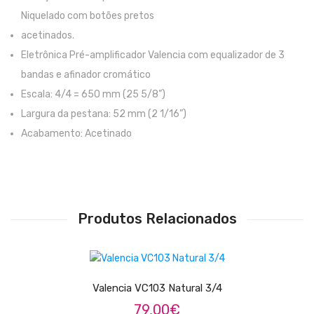
Viola Braguesa
Niquelado com botões pretos
Ukuleles
acetinados.
Eletrônica Pré-amplificador Valencia com equalizador de 3
Bombos
bandas e afinador cromático
CORDAS
Escala: 4/4 = 650 mm (25 5/8”)
Largura da pestana: 52 mm (2 1/16”)
Clássica
Acabamento: Acetinado
Elétrica
Baixo
Ukulele
Produtos Relacionados
Arco
ADICIONAR
Tradicionais
Audio & Luz
Valencia VC103 Natural 3/4
79,00
€