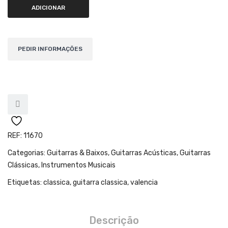
Teclados
ADICIONAR
Arrangers
Sintetizadores
Controladores Midi
Órgãos Litúrgicos
Amplificação
Acessórios
REF:
11670
BATERIA & PERCURSÃO
Categorias:
Guitarras & Baixos
,
Guitarras Acústicas
,
Guitarras
Baterias Acústicas
Clássicas
,
Instrumentos Musicais
Etiquetas:
classica
,
guitarra classica
,
valencia
Baterias Digitais
Percursão Eletrónica
Descrição
Hardware