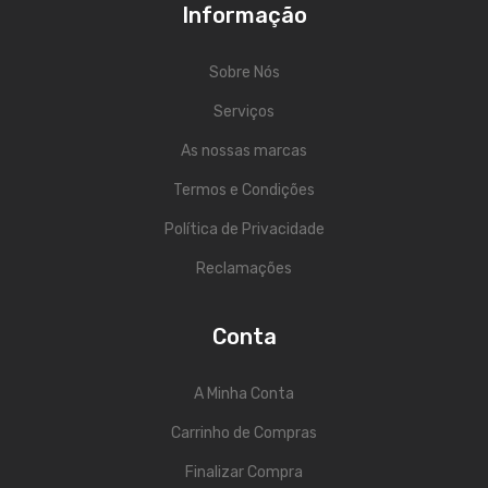
Informação
ESTÚDIO & DJ
Monitores de Estúdio
Sobre Nós
Serviços
Interfaces Audio
As nossas marcas
Microfones
Termos e Condições
Gravadores
Política de Privacidade
Controladores Midi
Reclamações
Controladores DJ
Conta
Mesas DJ
Leitores DJ
A Minha Conta
Auscultadores
Carrinho de Compras
Acessórios
Finalizar Compra