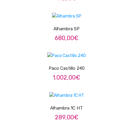
ÁUDIO
Microfones
ADICIONAR
Sistemas sem Fio
Alhambra 5P
Monitorização In-Ears
680,00
€
Sistemas PA
ADICIONAR
Mesas Analógicas
Paco Castillo 240
Mesas Digitais
1.002,00
€
Auscultadores
LER MAIS
Colunas Ativas
Colunas Passivas
Alhambra 1C HT
289,00
€
Amplificadores
Processamento Sinal