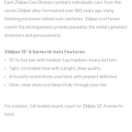
Each Zildjian Cast Bronze cymbal is individually cast from the
Trombones
secret Zildjian alloy formulated over 380 years ago. Using
finishing processes refined over centuries, Zildjian craftsmen
Tubas
create the distinguished cymbals played by the world’s greatest
Harmonicas
drummers and percussionists.
Melódicas
Zildjian 12″ A Series Hi-hats Features:
Outros Instrumentos
12″ hi-hat pair with medium top/medium-heavy bottom
Palhetas
Tight, controlled tone with a bright, deep quality
Articulate sound drives your beat with pinpoint definition
Acessórios
Clean, clear chick cuts beautifully through your mix
ARCO
Violinos
For a classic, full-bodied sound, count on Zildjian 12″ A series hi-
Violas de Arco
hats!
Violoncelos