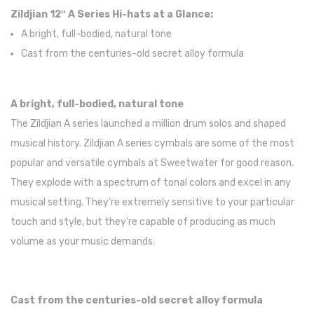
Zildjian 12″ A Series Hi-hats at a Glance:
Pratos
A bright, full-bodied, natural tone
Peles
Cast from the centuries-old secret alloy formula
Baquetas
A bright, full-bodied, natural tone
Percursão
The Zildjian A series launched a million drum solos and shaped
Cajons
musical history. Zildjian A series cymbals are some of the most
popular and versatile cymbals at Sweetwater for good reason.
Acessórios
They explode with a spectrum of tonal colors and excel in any
SOPROS
musical setting. They’re extremely sensitive to your particular
Flautas Transversais
touch and style, but they’re capable of producing as much
volume as your music demands.
Clarinetes
Saxofones
Cast from the centuries-old secret alloy formula
Trompetes