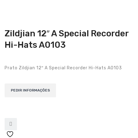
Guitarras Clássicas
Guitarras Acústicas
Baixos Elétricos
Zildjian 12″ A Special Recorder
Baixos Acústicos
Hi-Hats A0103
Amplificadores Baixo
Amplificadores Guitarra
Prato Zildjian 12″ A Special Recorder Hi-Hats A0103
Efeitos
Estojos / Sacos
Acessórios
PIANOS & TECLADOS
Pianos Digitais