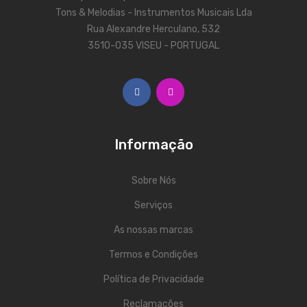
ÁUDIO
Tons & Melodias - Instrumentos Musicais Lda
Microfones
Rua Alexandre Herculano, 532
3510-035 VISEU - PORTUGAL
Sistemas sem Fio
Monitorização In-Ears
Sistemas PA
Mesas Analógicas
Informação
Mesas Digitais
Sobre Nós
Auscultadores
Serviços
Colunas Ativas
As nossas marcas
Colunas Passivas
Termos e Condições
Amplificadores
Política de Privacidade
Processamento Sinal
Reclamações