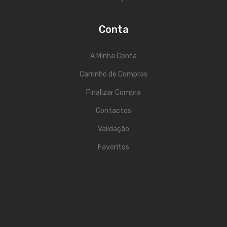
Acessórios
Conta
Componentes
A Minha Conta
LUZ
Carrinho de Compras
Projetores
Finalizar Compra
Moving Heads
Contactos
Efeitos
Validação
Máquinas de Fumo
Favoritos
Lasers
Mesas DMX
Candeeiros
Acessórios