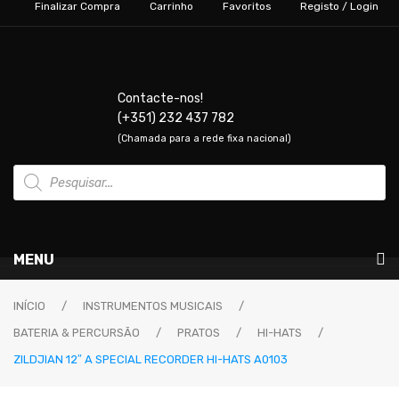
Finalizar Compra
Carrinho
Favoritos
Registo / Login
Contacte-nos!
(+351) 232 437 782
(Chamada para a rede fixa nacional)
Products
search
MENU
Instrumentos Musicais
INÍCIO
/
INSTRUMENTOS MUSICAIS
/
BATERIA & PERCURSÃO
/
PRATOS
/
HI-HATS
/
GUITARRAS & BAIXOS
ZILDJIAN 12″ A SPECIAL RECORDER HI-HATS A0103
Guitarras Elétricas