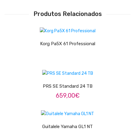
Contrabaixos
Produtos Relacionados
Almofadas
Resinas
LER MAIS
Acessórios
Korg Pa5X 61 Professional
INSTRUMENTOS TRADICIONAIS
Acordeões
ADICIONAR
Concertinas
PRS SE Standard 24 TB
Cavaquinhos
659,00
€
Guitarras Portuguesas
LER MAIS
Bandolins
Banjos
Guitalele Yamaha GL1 NT