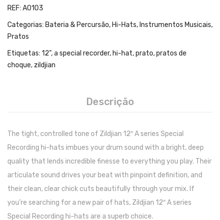
Teclados
REF:
A0103
Arrangers
Categorias:
Bateria & Percursão
,
Hi-Hats
,
Instrumentos Musicais
,
Pratos
Sintetizadores
Etiquetas:
12"
,
a special recorder
,
hi-hat
,
prato
,
pratos de
Controladores Midi
choque
,
zildjian
Órgãos Litúrgicos
Amplificação
Descrição
Acessórios
The tight, controlled tone of Zildjian 12″ A series Special
BATERIA & PERCURSÃO
Recording hi-hats imbues your drum sound with a bright, deep
Baterias Acústicas
quality that lends incredible finesse to everything you play. Their
articulate sound drives your beat with pinpoint definition, and
Baterias Digitais
their clean, clear chick cuts beautifully through your mix. If
Percursão Eletrónica
you’re searching for a new pair of hats, Zildjian 12″ A series
Special Recording hi-hats are a superb choice.
Hardware