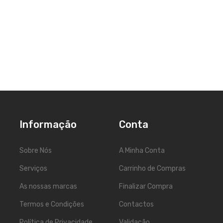
Informação
Conta
Sobre Nós
A Minha Conta
5
Serviços
Carrinho de Compras
As nossas marcas
Finalizar Compra
Termos e Condições
Contactos
Política de Privacidade
Validação