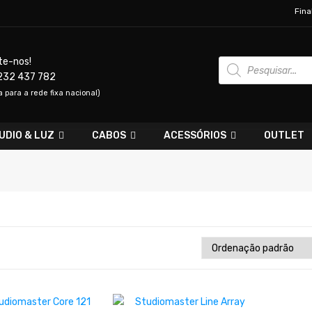
Fina
Products
te-nos!
search
232 437 782
para a rede fixa nacional)
UDIO & LUZ
CABOS
ACESSÓRIOS
OUTLET