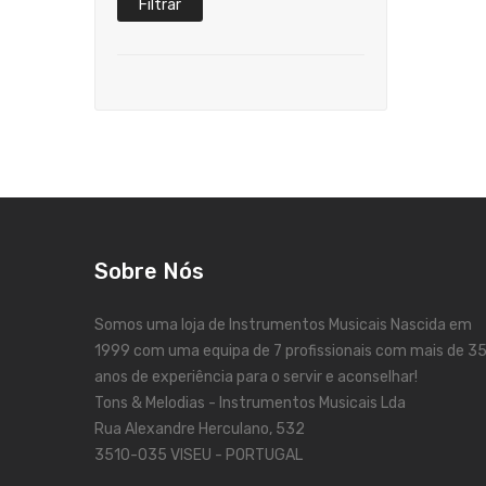
Filtrar
Sobre Nós
Somos uma loja de Instrumentos Musicais Nascida em
1999 com uma equipa de 7 profissionais com mais de 3
anos de experiência para o servir e aconselhar!
Tons & Melodias - Instrumentos Musicais Lda
Rua Alexandre Herculano, 532
3510-035 VISEU - PORTUGAL