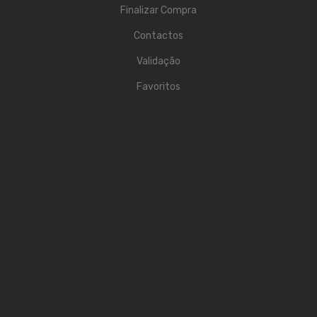
ÁUDIO
Finalizar Compra
Microfones
Contactos
Sistemas sem Fio
Validação
Monitorização In-Ears
Favoritos
Sistemas PA
Mesas Analógicas
Mesas Digitais
Auscultadores
Colunas Ativas
Colunas Passivas
Amplificadores
Processamento Sinal