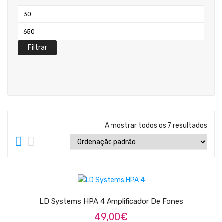
Teclados
Preço
Arrangers
mínimo
Preço
Sintetizadores
máximo
Filtrar
Controladores Midi
Órgãos Litúrgicos
Amplificação
Acessórios
A mostrar todos os 7 resultados
BATERIA & PERCURSÃO
Baterias Acústicas
ADICIONAR
Baterias Digitais
Percursão Eletrónica
LD Systems HPA 4 Amplificador De Fones
49,00
€
Hardware