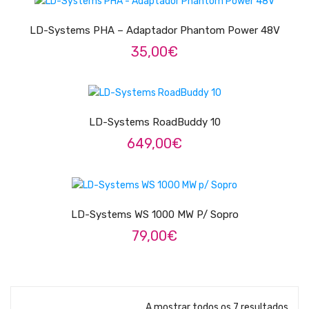
Trombones
LD-Systems PHA – Adaptador Phantom Power 48V
Tubas
35,00
€
Harmonicas
LER MAIS
Melódicas
LD-Systems RoadBuddy 10
Outros Instrumentos
649,00
€
Palhetas
ADICIONAR
Acessórios
ARCO
LD-Systems WS 1000 MW P/ Sopro
79,00
€
Violinos
Violas de Arco
Violoncelos
A mostrar todos os 7 resultados