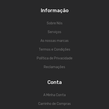
Viola Braguesa
Informação
Ukuleles
Bombos
Sobre Nós
CORDAS
Serviços
As nossas marcas
Clássica
Termos e Condições
Elétrica
Política de Privacidade
Baixo
Reclamações
Ukulele
Arco
Conta
Tradicionais
A Minha Conta
Audio & Luz
Carrinho de Compras