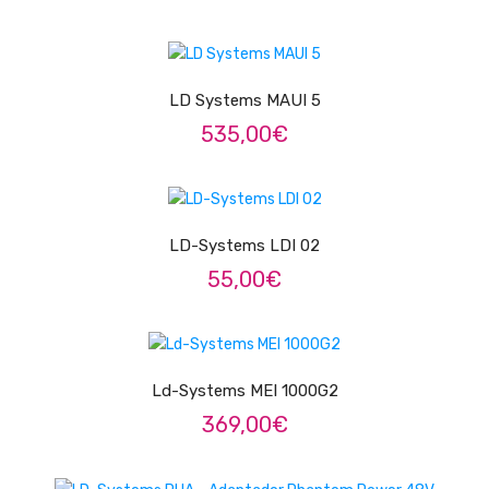
Pratos
ADICIONAR
Peles
LD Systems MAUI 5
Baquetas
535,00
€
Percursão
ADICIONAR
Cajons
LD-Systems LDI 02
Acessórios
55,00
€
SOPROS
LER MAIS
Flautas Transversais
Clarinetes
Ld-Systems MEI 1000G2
369,00
€
Saxofones
Trompetes
ADICIONAR