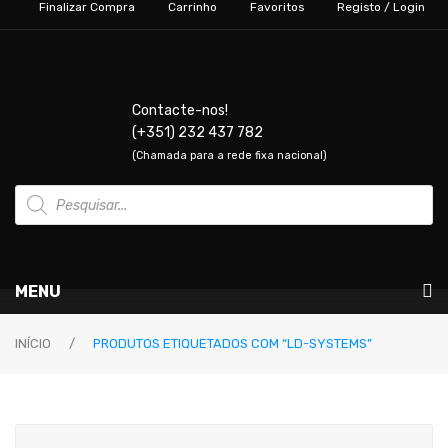
Finalizar Compra
Carrinho
Favoritos
Registo / Login
Contacte-nos!
(+351) 232 437 782
(Chamada para a rede fixa nacional)
Products
search
MENU
Instrumentos Musicais
INÍCIO
/
PRODUTOS ETIQUETADOS COM “LD-SYSTEMS”
GUITARRAS & BAIXOS
Guitarras Elétricas