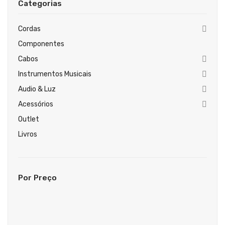
Categorias
Guitarras Clássicas
Guitarras Acústicas
Cordas
Componentes
Baixos Elétricos
Cabos
Baixos Acústicos
Instrumentos Musicais
Amplificadores Baixo
Audio & Luz
Acessórios
Amplificadores Guitarra
Outlet
Efeitos
Livros
Estojos / Sacos
Acessórios
Por Preço
PIANOS & TECLADOS
Pianos Digitais