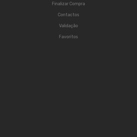
Finalizar Compra
Acessórios
Contactos
Componentes
Validação
LUZ
Favoritos
Projetores
Moving Heads
Efeitos
Máquinas de Fumo
Lasers
Mesas DMX
Candeeiros
Acessórios