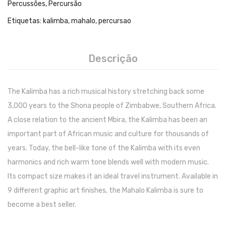
Percussões
,
Percursão
Pratos
Etiquetas:
kalimba
,
mahalo
,
percursao
Peles
Descrição
Baquetas
Percursão
The Kalimba has a rich musical history stretching back some
Cajons
3,000 years to the Shona people of Zimbabwe, Southern Africa.
Acessórios
A close relation to the ancient Mbira, the Kalimba has been an
important part of African music and culture for thousands of
SOPROS
years. Today, the bell-like tone of the Kalimba with its even
Flautas Transversais
harmonics and rich warm tone blends well with modern music.
Its compact size makes it an ideal travel instrument. Available in
Clarinetes
9 different graphic art finishes, the Mahalo Kalimba is sure to
Saxofones
become a best seller.
Trompetes