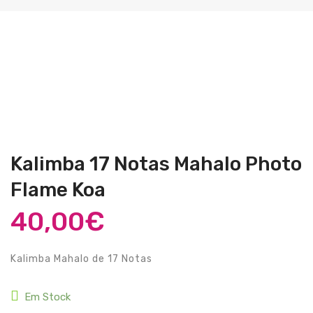
Guitarras Clássicas
Guitarras Acústicas
Baixos Elétricos
Baixos Acústicos
Amplificadores Baixo
Amplificadores Guitarra
Kalimba 17 Notas Mahalo Photo
Efeitos
Flame Koa
Estojos / Sacos
40,00
€
Acessórios
PIANOS & TECLADOS
Kalimba Mahalo de 17 Notas
Pianos Digitais
Em Stock