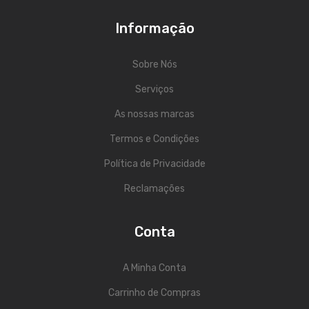
ÁUDIO
Informação
Microfones
Sistemas sem Fio
Sobre Nós
Monitorização In-Ears
Serviços
Sistemas PA
As nossas marcas
Termos e Condições
Mesas Analógicas
Política de Privacidade
Mesas Digitais
Reclamações
Auscultadores
Colunas Ativas
Conta
Colunas Passivas
A Minha Conta
Amplificadores
Carrinho de Compras
Processamento Sinal