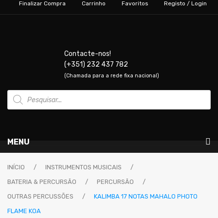
Finalizar Compra
Carrinho
Favoritos
Registo / Login
Contacte-nos!
(+351) 232 437 782
(Chamada para a rede fixa nacional)
Products
search
MENU
Instrumentos Musicais
INÍCIO
/
INSTRUMENTOS MUSICAIS
/
BATERIA & PERCURSÃO
/
PERCURSÃO
/
GUITARRAS & BAIXOS
OUTRAS PERCUSSÕES
/
KALIMBA 17 NOTAS MAHALO PHOTO
Guitarras Elétricas
FLAME KOA