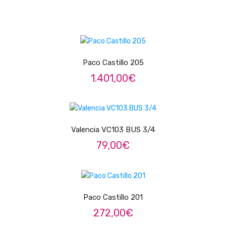
Contrabaixos
Almofadas
LER MAIS
Resinas
Paco Castillo 205
Acessórios
1.401,00
€
INSTRUMENTOS TRADICIONAIS
LER MAIS
Acordeões
Valencia VC103 BUS 3/4
Concertinas
79,00
€
Cavaquinhos
ADICIONAR
Guitarras Portuguesas
Bandolins
Paco Castillo 201
Banjos
272,00
€