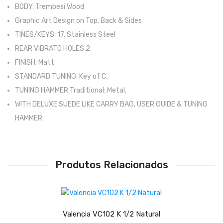
BODY: Trembesi Wood
Trombones
Graphic Art Design on Top, Back & Sides
Tubas
TINES/KEYS: 17, Stainless Steel
REAR VIBRATO HOLES 2
Harmonicas
FINISH: Matt
Melódicas
STANDARD TUNING: Key of C.
TUNING HAMMER Traditional: Metal.
Outros Instrumentos
WITH DELUXE SUEDE LIKE CARRY BAG, USER GUIDE & TUNING
Palhetas
HAMMER
Acessórios
ARCO
Produtos Relacionados
Violinos
LER MAIS
Violas de Arco
Violoncelos
Valencia VC102 K 1/2 Natural