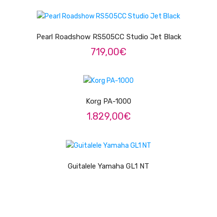
LER MAIS
Trombones
Tubas
Pearl Roadshow RS505CC Studio Jet Black
719,00
€
Harmonicas
Melódicas
LER MAIS
Outros Instrumentos
Korg PA-1000
Palhetas
1.829,00
€
Acessórios
LER MAIS
ARCO
Guitalele Yamaha GL1 NT
Violinos
Violas de Arco
Violoncelos