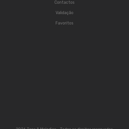
ÁUDIO
Contactos
Microfones
Validação
Favoritos
Sistemas sem Fio
Monitorização In-Ears
Sistemas PA
Mesas Analógicas
Mesas Digitais
Auscultadores
Colunas Ativas
Colunas Passivas
Amplificadores
Processamento Sinal