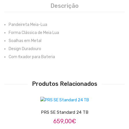
Descrição
Pratos
Peles
Pandeireta Meia-Lua
Baquetas
Forma Clássica de Meia Lua
Soalhas em Metal
Percursão
Design Duradouro
Cajons
Com fixador para Bateria
Acessórios
SOPROS
Produtos Relacionados
Flautas Transversais
ADICIONAR
Clarinetes
PRS SE Standard 24 TB
Saxofones
659,00
€
Trompetes