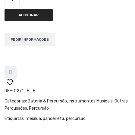
Teclados
Arrangers
ADICIONAR
Sintetizadores
Controladores Midi
Órgãos Litúrgicos
Amplificação
Acessórios
BATERIA & PERCURSÃO
REF:
0271_B_B
Baterias Acústicas
Categorias:
Bateria & Percursão
,
Instrumentos Musicais
,
Outras
Percussões
,
Percursão
Baterias Digitais
Etiquetas:
meialua
,
pandeireta
,
percursao
Percursão Eletrónica
Hardware