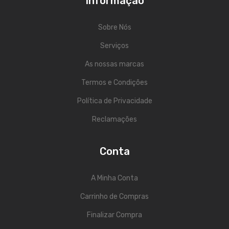
Informação
Viola Braguesa
Ukuleles
Sobre Nós
Serviços
Bombos
As nossas marcas
CORDAS
Termos e Condições
Clássica
Política de Privacidade
Elétrica
Reclamações
Baixo
Ukulele
Conta
Arco
A Minha Conta
Tradicionais
Carrinho de Compras
Audio & Luz
Finalizar Compra