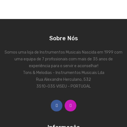
Contrabaixos
Almofadas
Resinas
Sobre Nós
Acessórios
INSTRUMENTOS TRADICIONAIS
Somos uma loja de Instrumentos Musicais Nascida em 1999 com
uma equipa de 7 profissionais com mais de 35 anos de
Acordeões
experiência para o servir e aconselhar!
Tons & Melodias - Instrumentos Musicais Lda
Concertinas
Rua Alexandre Herculano, 532
Cavaquinhos
3510-035 VISEU - PORTUGAL
Guitarras Portuguesas
Bandolins
Banjos