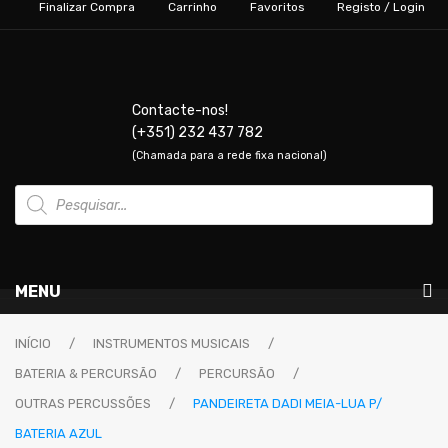
Finalizar Compra
Carrinho
Favoritos
Registo / Login
Contacte-nos!
(+351) 232 437 782
(Chamada para a rede fixa nacional)
Products
search
MENU
Instrumentos Musicais
INÍCIO
/
INSTRUMENTOS MUSICAIS
/
BATERIA & PERCURSÃO
/
PERCURSÃO
/
GUITARRAS & BAIXOS
OUTRAS PERCUSSÕES
/
PANDEIRETA DADI MEIA-LUA P/
Guitarras Elétricas
BATERIA AZUL