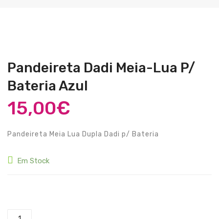
Guitarras Clássicas
Guitarras Acústicas
Baixos Elétricos
Baixos Acústicos
Pandeireta Dadi Meia-Lua P/
Bateria Azul
Amplificadores Baixo
15,00
€
Amplificadores Guitarra
Efeitos
Pandeireta Meia Lua Dupla Dadi p/ Bateria
Estojos / Sacos
Em Stock
Acessórios
PIANOS & TECLADOS
Quantidade de Pandeireta Dadi Meia-Lua P/ Bateria Azul
Pianos Digitais