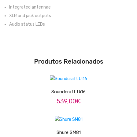
Integrated antennae
Trombones
XLR and jack outputs
Tubas
Audio status LEDs
Harmonicas
Melódicas
Outros Instrumentos
Produtos Relacionados
Palhetas
ADICIONAR
Acessórios
Soundcraft Ui16
ARCO
539,00
€
Violinos
LER MAIS
Violas de Arco
Violoncelos
Shure SM81