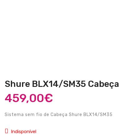
Guitarras Clássicas
Guitarras Acústicas
Baixos Elétricos
Baixos Acústicos
Amplificadores Baixo
Amplificadores Guitarra
Efeitos
Shure BLX14/SM35 Cabeça
Estojos / Sacos
459,00
€
Acessórios
Sistema sem fio de Cabeça Shure BLX14/SM35
PIANOS & TECLADOS
Pianos Digitais
Indisponível