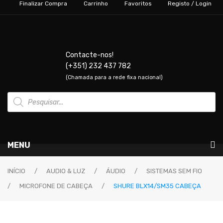
Finalizar Compra
Carrinho
Favoritos
Registo / Login
Contacte-nos!
(+351) 232 437 782
(Chamada para a rede fixa nacional)
Products
search
MENU
Instrumentos Musicais
INÍCIO
/
AUDIO & LUZ
/
ÁUDIO
/
SISTEMAS SEM FIO
/
MICROFONE DE CABEÇA
/
SHURE BLX14/SM35 CABEÇA
GUITARRAS & BAIXOS
Guitarras Elétricas