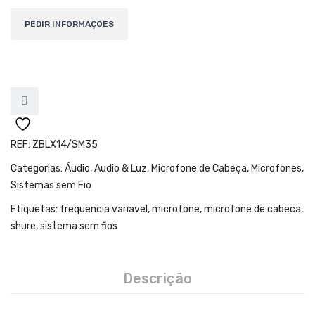
Teclados
Arrangers
Sintetizadores
Controladores Midi
Órgãos Litúrgicos
Amplificação
REF:
ZBLX14/SM35
Categorias:
Áudio
,
Audio & Luz
,
Microfone de Cabeça
,
Microfones
,
Acessórios
Sistemas sem Fio
BATERIA & PERCURSÃO
Etiquetas:
frequencia variavel
,
microfone
,
microfone de cabeca
,
shure
,
sistema sem fios
Baterias Acústicas
Baterias Digitais
Descrição
Percursão Eletrónica
Hardware