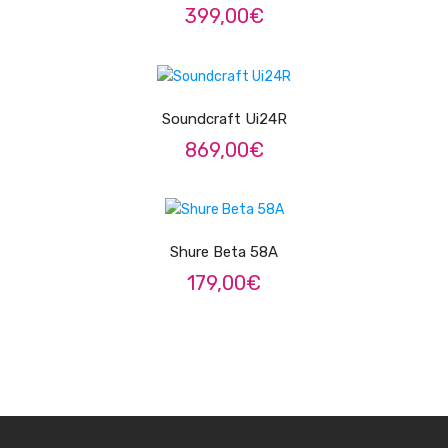
399,00
€
Contrabaixos
Almofadas
LER MAIS
Resinas
Soundcraft Ui24R
Acessórios
869,00
€
INSTRUMENTOS TRADICIONAIS
ADICIONAR
Acordeões
Shure Beta 58A
Concertinas
179,00
€
Cavaquinhos
Guitarras Portuguesas
Bandolins
Banjos