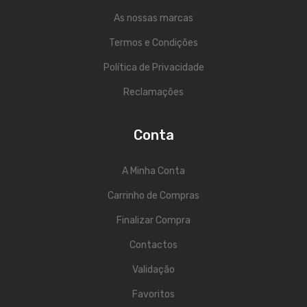
ÁUDIO
As nossas marcas
Microfones
Termos e Condições
Sistemas sem Fio
Política de Privacidade
Monitorização In-Ears
Reclamações
Sistemas PA
Conta
Mesas Analógicas
Mesas Digitais
A Minha Conta
Auscultadores
Carrinho de Compras
Colunas Ativas
Finalizar Compra
Contactos
Colunas Passivas
Validação
Amplificadores
Favoritos
Processamento Sinal