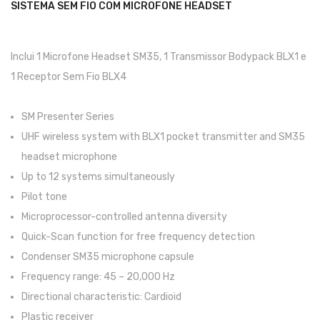
SISTEMA SEM FIO COM MICROFONE HEADSET
Pratos
Peles
Inclui 1 Microfone Headset SM35, 1 Transmissor Bodypack BLX1 e
1 Receptor Sem Fio BLX4
Baquetas
Percursão
SM Presenter Series
UHF wireless system with BLX1 pocket transmitter and SM35
Cajons
headset microphone
Acessórios
Up to 12 systems simultaneously
SOPROS
Pilot tone
Microprocessor-controlled antenna diversity
Flautas Transversais
Quick-Scan function for free frequency detection
Clarinetes
Condenser SM35 microphone capsule
Frequency range: 45 – 20,000 Hz
Saxofones
Directional characteristic: Cardioid
Trompetes
Plastic receiver