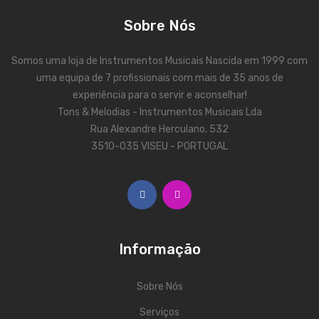
Viola Braguesa
Sobre Nós
Ukuleles
Somos uma loja de Instrumentos Musicais Nascida em 1999 com
Bombos
uma equipa de 7 profissionais com mais de 35 anos de
CORDAS
experiência para o servir e aconselhar!
Tons & Melodias - Instrumentos Musicais Lda
Clássica
Rua Alexandre Herculano, 532
3510-035 VISEU - PORTUGAL
Elétrica
Baixo
Ukulele
Arco
Informação
Tradicionais
Sobre Nós
Audio & Luz
Serviços